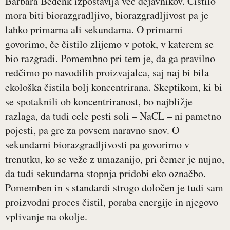
Barbara Bedenk izpostavlja več dejavnikov. Čistilo
mora biti biorazgradljivo, biorazgradljivost pa je
lahko primarna ali sekundarna. O primarni
govorimo, če čistilo zlijemo v potok, v katerem se
bio razgradi. Pomembno pri tem je, da ga pravilno
redčimo po navodilih proizvajalca, saj naj bi bila
ekološka čistila bolj koncentrirana. Skeptikom, ki bi
se spotaknili ob koncentriranost, bo najbližje
razlaga, da tudi cele pesti soli – NaCL – ni pametno
pojesti, pa gre za povsem naravno snov. O
sekundarni biorazgradljivosti pa govorimo v
trenutku, ko se veže z umazanijo, pri čemer je nujno,
da tudi sekundarna stopnja pridobi eko označbo.
Pomemben in s standardi strogo določen je tudi sam
proizvodni proces čistil, poraba energije in njegovo
vplivanje na okolje.