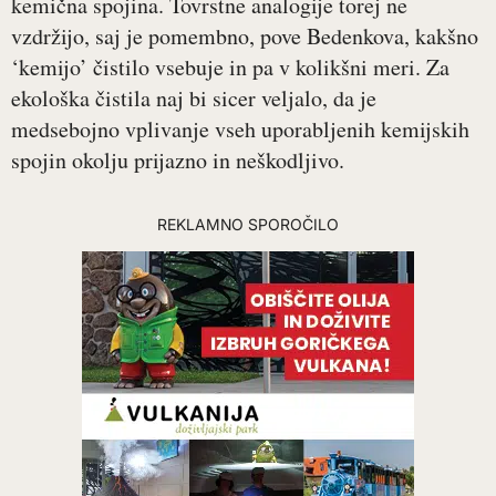
kemična spojina. Tovrstne analogije torej ne
vzdržijo, saj je pomembno, pove Bedenkova, kakšno
‘kemijo’ čistilo vsebuje in pa v kolikšni meri. Za
ekološka čistila naj bi sicer veljalo, da je
medsebojno vplivanje vseh uporabljenih kemijskih
spojin okolju prijazno in neškodljivo.
REKLAMNO SPOROČILO