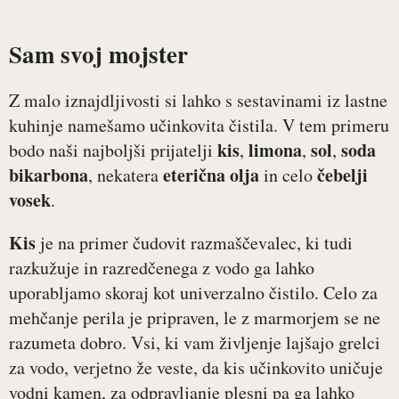
Sam svoj mojster
Z malo iznajdljivosti si lahko s sestavinami iz lastne
kuhinje namešamo učinkovita čistila. V tem primeru
kis
limona
sol
soda
bodo naši najboljši prijatelji
,
,
,
bikarbona
eterična
olja
čebelji
, nekatera
in celo
vosek
.
Kis
je na primer čudovit razmaščevalec, ki tudi
razkužuje in razredčenega z vodo ga lahko
uporabljamo skoraj kot univerzalno čistilo. Celo za
mehčanje perila je pripraven, le z marmorjem se ne
razumeta dobro. Vsi, ki vam življenje lajšajo grelci
za vodo, verjetno že veste, da kis učinkovito uničuje
vodni kamen, za odpravljanje plesni pa ga lahko