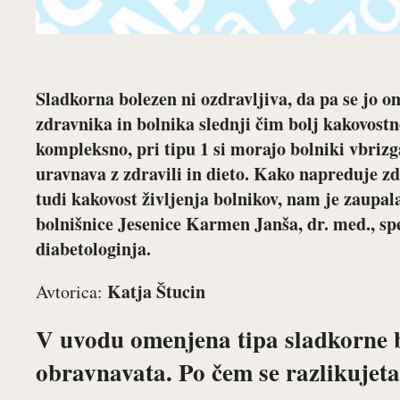
Sladkorna bolezen ni ozdravljiva, da pa se jo o
zdravnika in bolnika slednji čim bolj kakovostno
kompleksno, pri tipu 1 si morajo bolniki vbrizga
uravnava z zdravili in dieto. Kako napreduje zd
tudi kakovost življenja bolnikov, nam je zaupal
bolnišnice Jesenice
Karmen Janša, dr. med., spec
diabetologinja
.
Katja Štucin
Avtorica:
V uvodu omenjena tipa sladkorne bo
obravnavata. Po čem se razlikujet