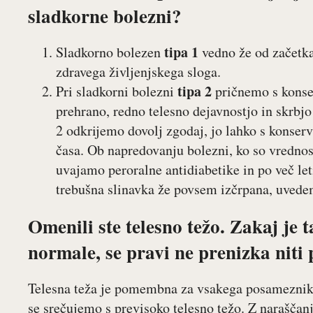
sladkorne bolezni?
tipa 1
Sladkorno bolezen
vedno že od začetka
zdravega življenjskega sloga.
tipa 2
Pri sladkorni bolezni
pričnemo s konser
prehrano, redno telesno dejavnostjo in skrbjo
2 odkrijemo dovolj zgodaj, jo lahko s konse
časa. Ob napredovanju bolezni, ko so vredno
uvajamo peroralne antidiabetike in po več let
trebušna slinavka že povsem izčrpana, uvede
Omenili ste telesno težo. Zakaj je
normale, se pravi ne prenizka niti
Telesna teža je pomembna za vsakega posameznik
se srečujemo s previsoko telesno težo. Z naraščan