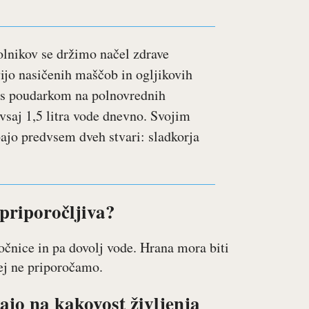
olnikov se držimo načel zdrave
ijo nasičenih maščob in ogljikovih
 s poudarkom na polnovrednih
 vsaj 1,5 litra vode dnevno. Svojim
bajo predvsem dveh stvari: sladkorja
priporočljiva?
očnice in pa dovolj vode. Hrana mora biti
ej ne priporočamo.
ivajo na kakovost življenja