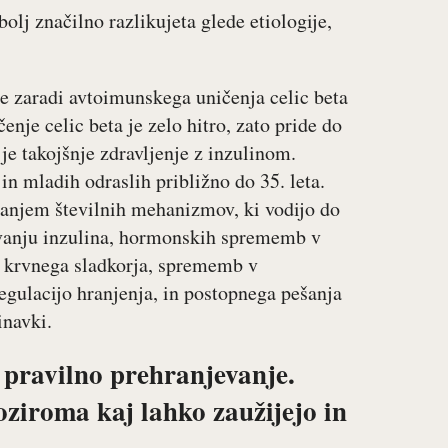
bolj značilno razlikujeta glede etiologije,
e zaradi avtoimunskega uničenja celic beta
enje celic beta je zelo hitro, zato pride do
e takojšnje zdravljenje z inzulinom.
in mladih odraslih približno do 35. leta.
tanjem številnih mehanizmov, ki vodijo do
lovanju inzulina, hormonskih sprememb v
ji krvnega sladkorja, sprememb v
egulacijo hranjenja, in postopnega pešanja
inavki.
 pravilno prehranjevanje.
ziroma kaj lahko zaužijejo in