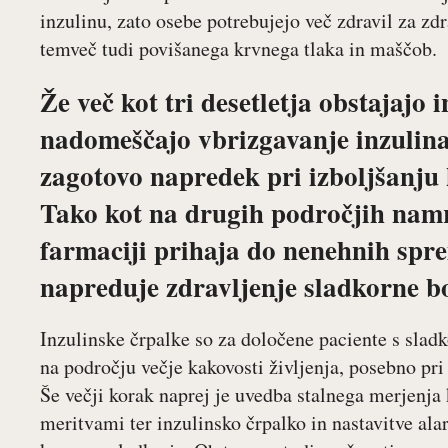
inzulinu, zato osebe potrebujejo več zdravil za zd
temveč tudi povišanega krvnega tlaka in maščob.
Že več kot tri desetletja obstajajo 
nadomeščajo vbrizgavanje inzulina 
zagotovo napredek pri izboljšanju 
Tako kot na drugih področjih namr
farmaciji prihaja do nenehnih spr
napreduje zdravljenje sladkorne b
Inzulinske črpalke so za določene paciente s slad
na področju večje kakovosti življenja, posebno pri 
Še večji korak naprej je uvedba stalnega merjenja
meritvami ter inzulinsko črpalko in nastavitve ala