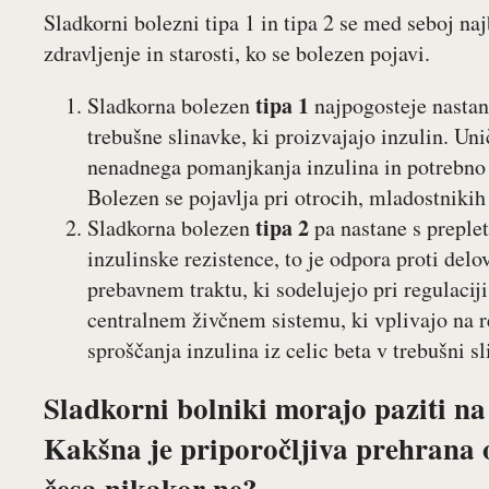
Sladkorni bolezni tipa 1 in tipa 2 se med seboj naj
zdravljenje in starosti, ko se bolezen pojavi.
tipa 1
Sladkorna bolezen
najpogosteje nastan
trebušne slinavke, ki proizvajajo inzulin. Unič
nenadnega pomanjkanja inzulina in potrebno j
Bolezen se pojavlja pri otrocih, mladostnikih 
tipa 2
Sladkorna bolezen
pa nastane s preple
inzulinske rezistence, to je odpora proti de
prebavnem traktu, ki sodelujejo pri regulaci
centralnem živčnem sistemu, ki vplivajo na r
sproščanja inzulina iz celic beta v trebušni sl
Sladkorni bolniki morajo paziti na
Kakšna je priporočljiva prehrana o
česa nikakor ne?