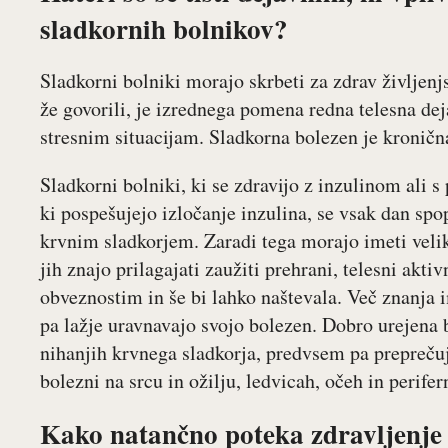
sladkornih bolnikov?
Sladkorni bolniki morajo skrbeti za zdrav življenjs
že govorili, je izrednega pomena redna telesna dej
stresnim situacijam. Sladkorna bolezen je kronična
Sladkorni bolniki, ki se zdravijo z inzulinom ali s 
ki pospešujejo izločanje inzulina, se vsak dan sp
krvnim sladkorjem. Zaradi tega morajo imeti velik
jih znajo prilagajati zaužiti prehrani, telesni akti
obveznostim in še bi lahko naštevala. Več znanja i
pa lažje uravnavajo svojo bolezen. Dobro urejena
nihanjih krvnega sladkorja, predvsem pa prepreču
bolezni na srcu in ožilju, ledvicah, očeh in perife
Kako natančno poteka zdravljenje 