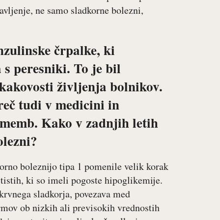
ravljenje, ne samo sladkorne bolezni,
inzulinske črpalke, ki
s peresniki. To je bil
kakovosti življenja bolnikov.
eč tudi v medicini in
ememb. Kako v zadnjih letih
olezni?
korno boleznijo tipa 1 pomenile velik korak
tistih, ki so imeli pogoste hipoglikemije.
 krvnega sladkorja, povezava med
rmov ob nizkih ali previsokih vrednostih