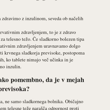
 zdravimo z inzulinom, seveda ob načelih
vativnim zdravljenjem, to je z zdravo
 za telesno težo. Če sladkorno bolezen tipa
rvativnim zdravljenjem uravnavamo dolgo
sti krvnega sladkorja previsoke, postopoma
ih, ko tablete nimajo več učinka in je
mo inzulin.
 tako pomembno, da je v mejah
 previsoka?
a, ne samo sladkornega bolnika. Običajno
jem telesne teže narašča odpornost proti