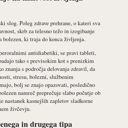
ki slog. Poleg zdrave prehrane, o kateri sva
avnost, skrb za telesno težo in izogibanje
 bolezen, ki traja do konca življenja.
peroralnimi antidiabetiki, se pravi tableti,
opadajo tako s previsokim kot s prenizkim
o znanja s področja delovanja zdravil, da
vnosti, stresu, bolezni, službenim
majo, bolj se znajo opazovati, posledično
 bolezen namreč preprečuje slabo počutje ob
je nastanek kasnejših zapletov sladkorne
rnem živčevju.
enega in drugega tipa