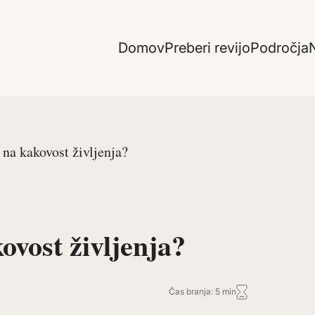
Domov
Preberi revijo
Področja
N
 na kakovost življenja?
ovost življenja?
Čas branja: 5 min