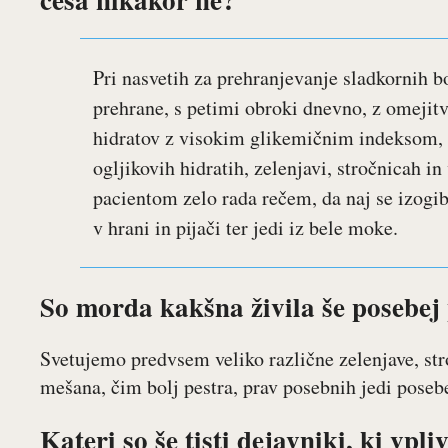
Pri nasvetih za prehranjevanje sladkornih b
prehrane, s petimi obroki dnevno, z omejitv
hidratov z visokim glikemičnim indeksom,
ogljikovih hidratih, zelenjavi, stročnicah in
pacientom zelo rada rečem, da naj se izogi
v hrani in pijači ter jedi iz bele moke.
So morda kakšna živila še posebej 
Svetujemo predvsem veliko različne zelenjave, str
mešana, čim bolj pestra, prav posebnih jedi poseb
Kateri so še tisti dejavniki, ki vpl