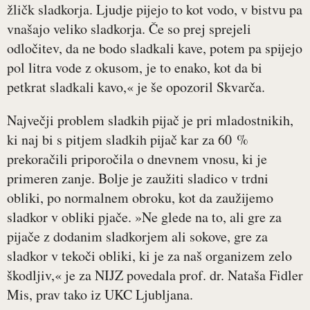
žličk sladkorja. Ljudje pijejo to kot vodo, v bistvu pa
vnašajo veliko sladkorja. Če so prej sprejeli
odločitev, da ne bodo sladkali kave, potem pa spijejo
pol litra vode z okusom, je to enako, kot da bi
petkrat sladkali kavo,« je še opozoril Skvarča.
Največji problem sladkih pijač je pri mladostnikih,
ki naj bi s pitjem sladkih pijač kar za 60 %
prekoračili priporočila o dnevnem vnosu, ki je
primeren zanje. Bolje je zaužiti sladico v trdni
obliki, po normalnem obroku, kot da zaužijemo
sladkor v obliki pjače. »Ne glede na to, ali gre za
pijače z dodanim sladkorjem ali sokove, gre za
sladkor v tekoči obliki, ki je za naš organizem zelo
škodljiv,« je za NIJZ povedala prof. dr. Nataša Fidler
Mis, prav tako iz UKC Ljubljana.