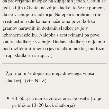
da preverjamo nalepke na kupljenih jedeh. Četudi se
jedi, ki jih uživate, ne zdijo sladke, to še ne pomeni,
da ne vsebujejo sladkorja. Nalepka s prehranskimi
vrednostmi izdelka nam načeloma pove, koliko
gramov naravnih in dodanih sladkorjev je v
izbranem izdelku. Nalepka s sestavinami pa pove,
katere sladkorje vsebuje. Dodane sladkorje najdemo
pod različnimi imeni (rjavi sladkor, nektar, maltozni
sirup, sladkorni sirup …)
Zgornja in še dopustna meja dnevnega vnosa
sladkorja (vir: NIJZ)
40–60 g na dan za zdrave odrasle osebe (to je
približno 13–20 kock sladkorja)