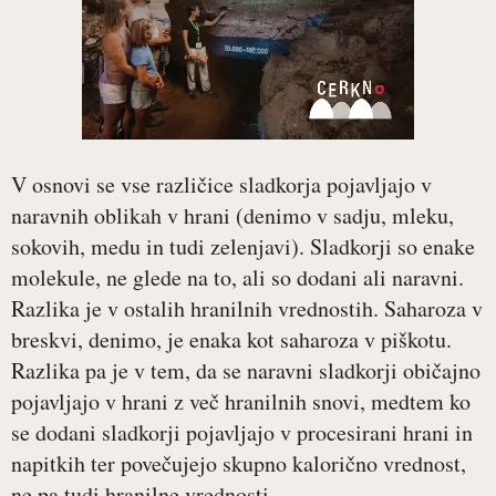
V osnovi se vse različice sladkorja pojavljajo v
naravnih oblikah v hrani (denimo v sadju, mleku,
sokovih, medu in tudi zelenjavi). Sladkorji so enake
molekule, ne glede na to, ali so dodani ali naravni.
Razlika je v ostalih hranilnih vrednostih. Saharoza v
breskvi, denimo, je enaka kot saharoza v piškotu.
Razlika pa je v tem, da se naravni sladkorji običajno
pojavljajo v hrani z več hranilnih snovi, medtem ko
se dodani sladkorji pojavljajo v procesirani hrani in
napitkih ter povečujejo skupno kalorično vrednost,
ne pa tudi hranilne vrednosti.