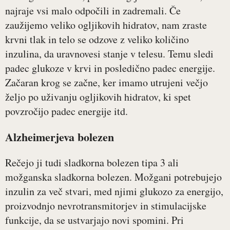
najraje vsi malo odpočili in zadremali. Če
zaužijemo veliko ogljikovih hidratov, nam zraste
krvni tlak in telo se odzove z veliko količino
inzulina, da uravnovesi stanje v telesu. Temu sledi
padec glukoze v krvi in posledično padec energije.
Začaran krog se začne, ker imamo utrujeni večjo
željo po uživanju ogljikovih hidratov, ki spet
povzročijo padec energije itd.
Alzheimerjeva bolezen
Rečejo ji tudi sladkorna bolezen tipa 3 ali
možganska sladkorna bolezen. Možgani potrebujejo
inzulin za več stvari, med njimi glukozo za energijo,
proizvodnjo nevrotransmitorjev in stimulacijske
funkcije, da se ustvarjajo novi spomini. Pri