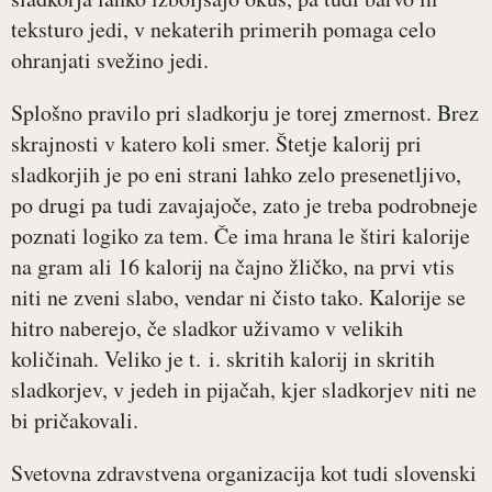
teksturo jedi, v nekaterih primerih pomaga celo
ohranjati svežino jedi.
Splošno pravilo pri sladkorju je torej zmernost. Brez
skrajnosti v katero koli smer. Štetje kalorij pri
sladkorjih je po eni strani lahko zelo presenetljivo,
po drugi pa tudi zavajajoče, zato je treba podrobneje
poznati logiko za tem. Če ima hrana le štiri kalorije
na gram ali 16 kalorij na čajno žličko, na prvi vtis
niti ne zveni slabo, vendar ni čisto tako. Kalorije se
hitro naberejo, če sladkor uživamo v velikih
količinah. Veliko je t. i. skritih kalorij in skritih
sladkorjev, v jedeh in pijačah, kjer sladkorjev niti ne
bi pričakovali.
Svetovna zdravstvena organizacija kot tudi slovenski