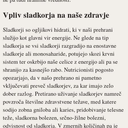
Vpliv sladkorja na naše zdravje
Sladkorji so ogljikovi hidrati, ki v naši prehrani
služijo kot glavni vir energije. Ne glede na tip
sladkorja se vsi sladkorji razgradijo na enostavne
sladkorje ali monosaharide, potujejo skozi krvni
sistem ter oskrbijo naše celice z energijo ali pa se
shranijo za kasnejšo rabo. Nutricionisti pogosto
opozarjajo, da v našo prehrano ni pametno
vključevati preveč sladkorjev, za kar imajo zelo
dober razlog. Pretirano uživanje sladkorjev namreč
povzroča številne zdravstvene težave, med katere
sodijo zobna gniloba ali karies, pridobivanje telesne
teže, sladkorna bolezen, srčno-žilne bolezni,
odvisnost od sladkorja. V zmernih količinah pa je