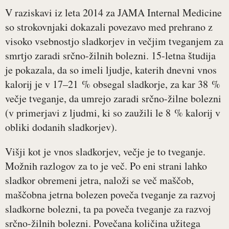
V raziskavi iz leta 2014 za JAMA Internal Medicine
so strokovnjaki dokazali povezavo med prehrano z
visoko vsebnostjo sladkorjev in večjim tveganjem za
smrtjo zaradi srčno-žilnih bolezni. 15-letna študija
je pokazala, da so imeli ljudje, katerih dnevni vnos
kalorij je v 17–21 % obsegal sladkorje, za kar 38 %
večje tveganje, da umrejo zaradi srčno-žilne bolezni
(v primerjavi z ljudmi, ki so zaužili le 8 % kalorij v
obliki dodanih sladkorjev).
Višji kot je vnos sladkorjev, večje je to tveganje.
Možnih razlogov za to je več. Po eni strani lahko
sladkor obremeni jetra, naloži se več maščob,
maščobna jetrna bolezen poveča tveganje za razvoj
sladkorne bolezni, ta pa poveča tveganje za razvoj
srčno-žilnih bolezni. Povečana količina užitega