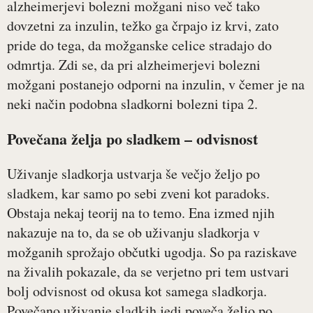
alzheimerjevi bolezni možgani niso več tako
dovzetni za inzulin, težko ga črpajo iz krvi, zato
pride do tega, da možganske celice stradajo do
odmrtja. Zdi se, da pri alzheimerjevi bolezni
možgani postanejo odporni na inzulin, v čemer je na
neki način podobna sladkorni bolezni tipa 2.
Povečana želja po sladkem – odvisnost
Uživanje sladkorja ustvarja še večjo željo po
sladkem, kar samo po sebi zveni kot paradoks.
Obstaja nekaj teorij na to temo. Ena izmed njih
nakazuje na to, da se ob uživanju sladkorja v
možganih sprožajo občutki ugodja. So pa raziskave
na živalih pokazale, da se verjetno pri tem ustvari
bolj odvisnost od okusa kot samega sladkorja.
Povečano uživanje sladkih jedi poveča željo po