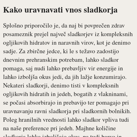
Kako uravnavati vnos sladkorja
Splošno priporočilo je, da naj bi povprečen zdrav
posameznik prejel največ sladkorjev iz kompleksnih
ogljikovih hidratov in naravnih virov, kot je denimo
sadje. Za zbirčne jedce, ki le s težavo zadostijo
dnevnim prehranskim potrebam, lahko sladkor
pomaga, saj nudi lahko prebavljiv vir energije in
lahko izboljša okus jedi, da jih lažje konzumirajo.
Nekateri sladkorji, denimo tisti v kompleksnih
ogljikovih hidratih in jedeh, bogatih z vlakninami,
se počasi absorbirajo in prebavijo ter pomagajo pri
uravnavanju ravni sladkorja pri sladkornih bolnikih.
Poleg hranilnih vrednosti lahko sladkor vpliva tudi
na naše preference pri jedeh. Majhne količine
sladkorja lahko izboljšajo okus, pa tudi barvo in