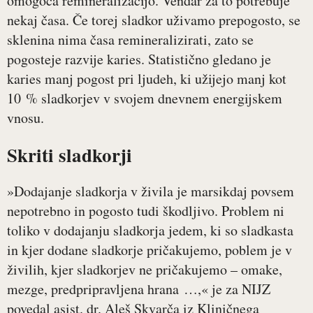
omogoča remineralizacijo. Vendar za to potrebuje
nekaj časa. Če torej sladkor uživamo prepogosto, se
sklenina nima časa remineralizirati, zato se
pogosteje razvije karies. Statistično gledano je
karies manj pogost pri ljudeh, ki užijejo manj kot
10 % sladkorjev v svojem dnevnem energijskem
vnosu.
Skriti sladkorji
»Dodajanje sladkorja v živila je marsikdaj povsem
nepotrebno in pogosto tudi škodljivo. Problem ni
toliko v dodajanju sladkorja jedem, ki so sladkasta
in kjer dodane sladkorje pričakujemo, poblem je v
živilih, kjer sladkorjev ne pričakujemo – omake,
mezge, predpripravljena hrana …,« je za NIJZ
povedal asist. dr. Aleš Skvarča iz Kliničnega