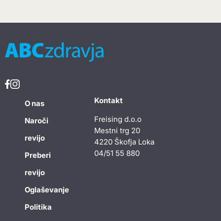
Kontakt
O nas
Freising d.o.o
Naroči
Mestni trg 20
revijo
4220 Škofja Loka
04/51 55 880
Preberi
revijo
Oglaševanje
Politika