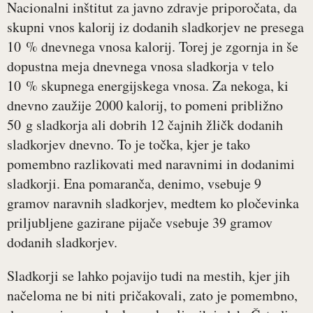
Nacionalni inštitut za javno zdravje priporočata, da
skupni vnos kalorij iz dodanih sladkorjev ne presega
10 % dnevnega vnosa kalorij. Torej je zgornja in še
dopustna meja dnevnega vnosa sladkorja v telo
10 % skupnega energijskega vnosa. Za nekoga, ki
dnevno zaužije 2000 kalorij, to pomeni približno
50 g sladkorja ali dobrih 12 čajnih žličk dodanih
sladkorjev dnevno. To je točka, kjer je tako
pomembno razlikovati med naravnimi in dodanimi
sladkorji. Ena pomaranča, denimo, vsebuje 9
gramov naravnih sladkorjev, medtem ko pločevinka
priljubljene gazirane pijače vsebuje 39 gramov
dodanih sladkorjev.
Sladkorji se lahko pojavijo tudi na mestih, kjer jih
načeloma ne bi niti pričakovali, zato je pomembno,