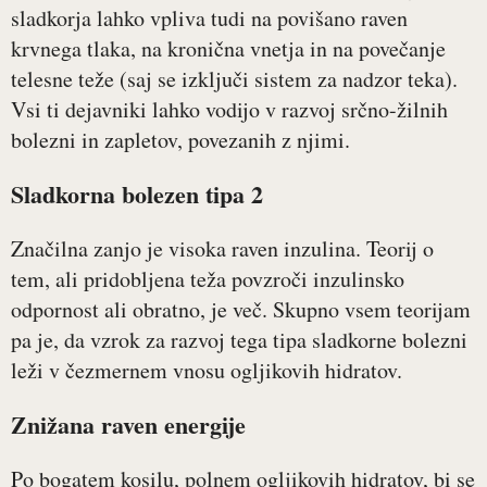
sladkorja lahko vpliva tudi na povišano raven
krvnega tlaka, na kronična vnetja in na povečanje
telesne teže (saj se izključi sistem za nadzor teka).
Vsi ti dejavniki lahko vodijo v razvoj srčno-žilnih
bolezni in zapletov, povezanih z njimi.
Sladkorna bolezen tipa 2
Značilna zanjo je visoka raven inzulina. Teorij o
tem, ali pridobljena teža povzroči inzulinsko
odpornost ali obratno, je več. Skupno vsem teorijam
pa je, da vzrok za razvoj tega tipa sladkorne bolezni
leži v čezmernem vnosu ogljikovih hidratov.
Znižana raven energije
Po bogatem kosilu, polnem ogljikovih hidratov, bi se