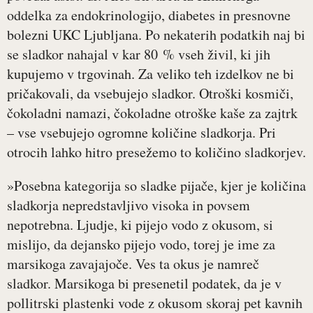
oddelka za endokrinologijo, diabetes in presnovne
bolezni UKC Ljubljana. Po nekaterih podatkih naj bi
se sladkor nahajal v kar 80 % vseh živil, ki jih
kupujemo v trgovinah. Za veliko teh izdelkov ne bi
pričakovali, da vsebujejo sladkor. Otroški kosmiči,
čokoladni namazi, čokoladne otroške kaše za zajtrk
– vse vsebujejo ogromne količine sladkorja. Pri
otrocih lahko hitro presežemo to količino sladkorjev.
»Posebna kategorija so sladke pijače, kjer je količina
sladkorja nepredstavljivo visoka in povsem
nepotrebna. Ljudje, ki pijejo vodo z okusom, si
mislijo, da dejansko pijejo vodo, torej je ime za
marsikoga zavajajoče. Ves ta okus je namreč
sladkor. Marsikoga bi presenetil podatek, da je v
pollitrski plastenki vode z okusom skoraj pet kavnih