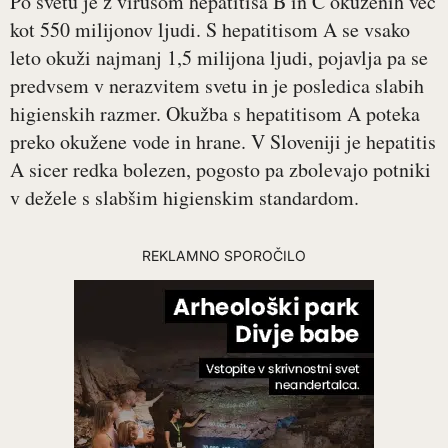
Po svetu je z virusom hepatitisa B in C okuženih več
kot 550 milijonov ljudi. S hepatitisom A se vsako
leto okuži najmanj 1,5 milijona ljudi, pojavlja pa se
predvsem v nerazvitem svetu in je posledica slabih
higienskih razmer. Okužba s hepatitisom A poteka
preko okužene vode in hrane. V Sloveniji je hepatitis
A sicer redka bolezen, pogosto pa zbolevajo potniki
v dežele s slabšim higienskim standardom.
REKLAMNO SPOROČILO