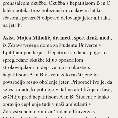
prenašalcem okužbe. Okužba s hepatitisom B in C
lahko poteka brez bolezenskih znakov in lahko
sčasoma povzroči odpoved delovanja jeter ali raka
na jetrih.
Asist. Mojca Miholič, dr. med., spec. druž. med.,
iz Zdravstvenega doma za študente Univerze v
Ljubljani poudarja: »Hepatitisi so danes pogosto
spregledane okužbe kljub opozorilom
strokovnjakom in dejstvu, da so okužbe s
hepatitisom A in B v svetu zelo razširjene in
povzročijo resno obolenje jeter. Priporočljivo je, da
se vsi mladi, ki potujejo v daljne ali bližnje države,
zaščitijo pred hepatitisom A in B. Študentje lahko
opravijo cepljenje tudi v naši ambulanti v
Zdravstvenem domu za študente Univerze v