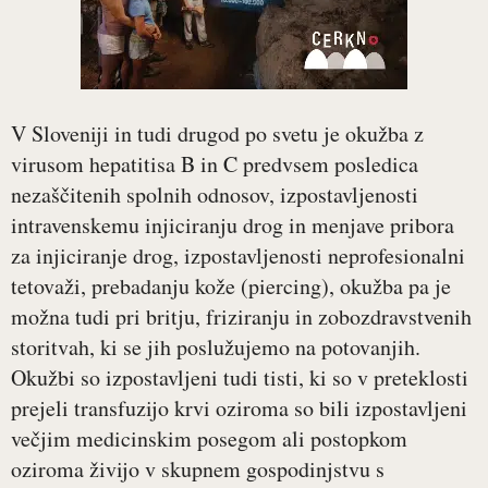
V Sloveniji in tudi drugod po svetu je okužba z
virusom hepatitisa B in C predvsem posledica
nezaščitenih spolnih odnosov, izpostavljenosti
intravenskemu injiciranju drog in menjave pribora
za injiciranje drog, izpostavljenosti neprofesionalni
tetovaži, prebadanju kože (piercing), okužba pa je
možna tudi pri britju, friziranju in zobozdravstvenih
storitvah, ki se jih poslužujemo na potovanjih.
Okužbi so izpostavljeni tudi tisti, ki so v preteklosti
prejeli transfuzijo krvi oziroma so bili izpostavljeni
večjim medicinskim posegom ali postopkom
oziroma živijo v skupnem gospodinjstvu s