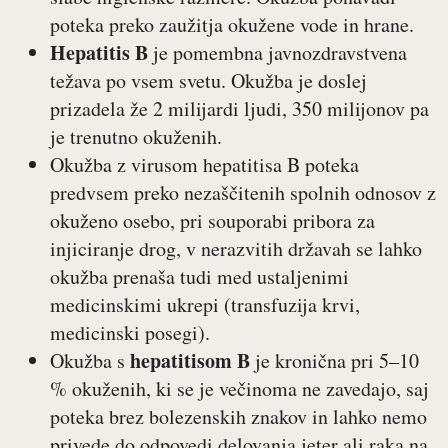
poteka preko zaužitja okužene vode in hrane.
Hepatitis B
je pomembna javnozdravstvena
težava po vsem svetu. Okužba je doslej
prizadela že 2 milijardi ljudi, 350 milijonov pa
je trenutno okuženih.
Okužba z virusom hepatitisa B poteka
predvsem preko nezaščitenih spolnih odnosov z
okuženo osebo, pri souporabi pribora za
injiciranje drog, v nerazvitih državah se lahko
okužba prenaša tudi med ustaljenimi
medicinskimi ukrepi (transfuzija krvi,
medicinski posegi).
hepatitisom B
Okužba s
je kronična pri 5–10
% okuženih, ki se je večinoma ne zavedajo, saj
poteka brez bolezenskih znakov in lahko nemo
privede do odpovedi delovanja jeter ali raka na