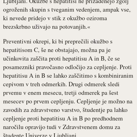
Ljubljani. Okužbe s hepatitisi ne prizadenejo zgolj
ogroženih skupin s tveganim vedenjem, ampak vse,
ki nevede pridejo v stik z okužbo oziroma
brezskrbno uživajo na potovanjih.«
Preventivni okrepi, ki bi preprečili okužbo s
hepatitisom C, še ne obstajajo, možna pa je
učinkovita zaščita proti hepatitisu A in B, če se
posamezniki pravočasno odločijo za cepljenje. Proti
hepatitisu A in B se lahko zaščitimo s kombiniranim
cepivom v treh odmerkih. Drugi odmerek sledi
prvemu v enem mesecu, tretji odmerek pa šest
mesecev po prvem cepljenju. Cepljenje je možno na
zavodih za zdravstveno varstvo, študentje pa lahko
cepljenje proti hepatitisu A in B po predhodnem
naročilu opravijo tudi v Zdravstvenem domu za
študente Univerze v Ljubljani.