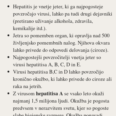
Hepatitis je vnetje jeter, ki ga najpogosteje
povzročajo virusi, lahko pa tudi drugi dejavniki
(pretirano uživanje alkohola, zdravila,
kemikalije itd.).
Jetra so pomemben organ, ki opravlja nad 500
življenjsko pomembnih nalog. Njihova okvara
lahko privede do odpovedi delovanja (ciroze).
Najpogostejši povzročitelji vnetja jeter so
virusi hepatitisa A, B, C, D in E.
Virusi hepatitisa B,C in D lahko povzročijo
kronično okužbo, ki lahko privede do ciroze ali
raka na jetrih.
hepatitisa A
Z virusom
se vsako leto okuži
najmanj 1,5 milijona ljudi. Okužba je pogosta
predvsem v nerazvitem svetu, kjer so pogoste
slabe higienske razmere. Okužba ponavadi