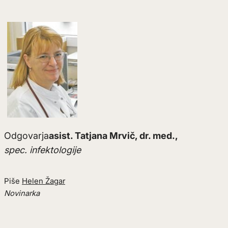
Odgovarja
asist. Tatjana Mrvič, dr. med.,
spec. infektologije
Piše
Helen Žagar
Novinarka