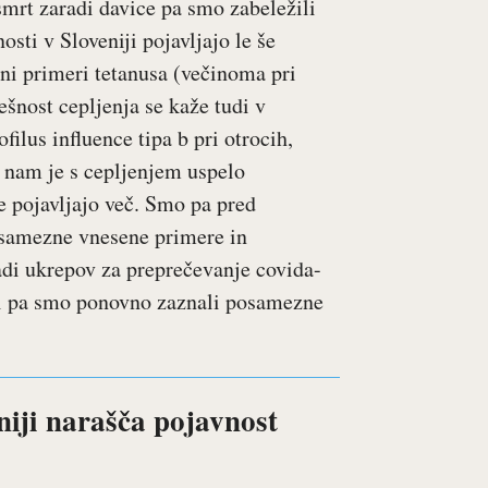
smrt zaradi davice pa smo zabeležili
osti v Sloveniji pojavljajo le še
i primeri tetanusa (večinoma pri
ešnost cepljenja se kaže tudi v
ilus influence tipa b pri otrocih,
a nam je s cepljenjem uspelo
ne pojavljajo več. Smo pa pred
osamezne vnesene primere in
di ukrepov za preprečevanje covida-
iji pa smo ponovno zaznali posamezne
niji narašča pojavnost