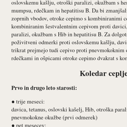
oslovskemu kašlju, otroški paralizi, okužbam s he
mumpsu, rdečkam in hepatitisu B. Da bi zmanjšali
zoprnih vbodov, otroke cepimo s kombiniranimi cepi
kombiniranim šestvalentnim cepivom proti davici,
paralizi, okužbam s Hib in hepatitisu B. Za dolgot
poživitveni odmerki proti oslovskemu kašlju, davi
trikrat prejmejo tudi cepivo proti pnevmokokni
rdečkami in ošpicami otroke cepimo dvakrat s ko
Koledar ceplj
Prvo in drugo leto starosti:
● trije meseci:
davica, tetanus, oslovski kašelj, Hib, otroška para
pnevmokokne okužbe (prvi odmerek)
● pet mesecev: