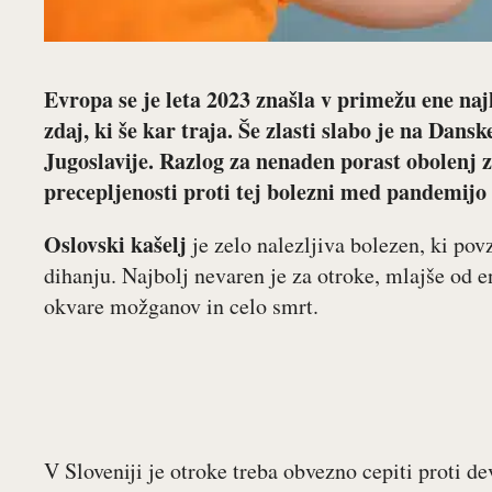
Evropa se je leta 2023 znašla v primežu ene naj
zdaj, ki še kar traja. Še zlasti slabo je na Dans
Jugoslavije. Razlog za nenaden porast obolenj 
precepljenosti proti tej bolezni med pandemijo 
Oslovski kašelj
je zelo nalezljiva bolezen, ki pov
dihanju. Najbolj nevaren je za otroke, mlajše od en
okvare možganov in celo smrt.
V Sloveniji je otroke treba obvezno cepiti proti d