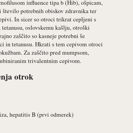
mofilusom influence tipa b (Hib), ošpicam,
 število potrebnih obiskov zdravnika ter
vi. In sicer so otroci trikrat cepljeni s
 tetanusu, oslovskemu kašlju, otroški
rajno zaščito so kasneje potrebni še
ci in tetanusu. Hkrati s tem cepivom otroci
m okužbam. Za zaščito pred mumpsom,
mbiniranim trivalentnim cepivom.
enja otrok
liza, hepatitis B (prvi odmerek)