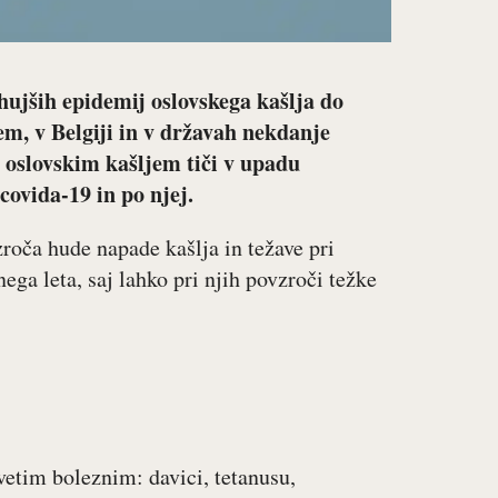
hujših epidemij oslovskega kašlja do
kem, v Belgiji in v državah nekdanje
z oslovskim kašljem tiči v upadu
covida-19 in po njej.
zroča hude napade kašlja in težave pri
ega leta, saj lahko pri njih povzroči težke
evetim boleznim: davici, tetanusu,