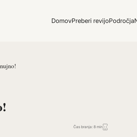
Domov
Preberi revijo
Področja
N
 nujno!
o!
Čas branja: 8 min