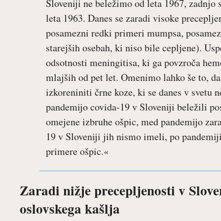
Sloveniji ne beležimo od leta 1967, zadnjo 
leta 1963. Danes se zaradi visoke precepljen
posamezni redki primeri mumpsa, posamezn
starejših osebah, ki niso bile cepljene). Usp
odsotnosti meningitisa, ki ga povzroča hemof
mlajših od pet let. Omenimo lahko še to, d
izkoreniniti črne koze, ki se danes v svetu 
pandemijo covida-19 v Sloveniji beležili p
omejene izbruhe ošpic, med pandemijo zara
19 v Sloveniji jih nismo imeli, po pandem
primere ošpic.«
Zaradi nižje precepljenosti v Slove
oslovskega kašlja