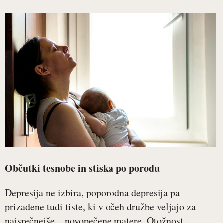
Občutki tesnobe in stiska po porodu
Depresija ne izbira, poporodna depresija pa
prizadene tudi tiste, ki v očeh družbe veljajo za
najsrečnejše – novopečene matere. Otožnost,...