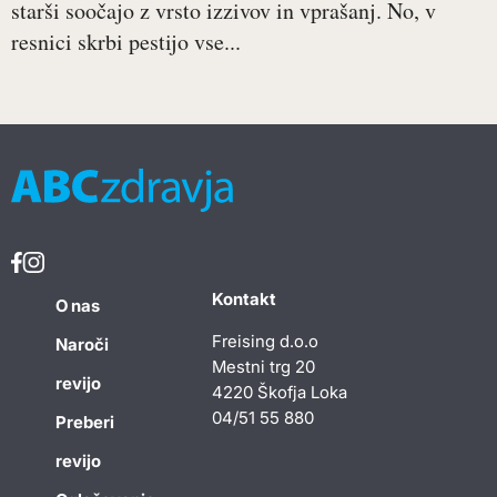
starši soočajo z vrsto izzivov in vprašanj. No, v
resnici skrbi pestijo vse...
Kontakt
O nas
Freising d.o.o
Naroči
Mestni trg 20
revijo
4220 Škofja Loka
04/51 55 880
Preberi
revijo