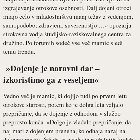
izgrajevanje otrokove osebnosti. Dalj dojeni otroci
imajo celo v mladostništvu manj težav z vedenjem,
samopodobo, zdravjem, suverenostjo …« opozarja
strokovna vodja študijsko-raziskovalnega centra za
družino. Po forumih sodeč vse več mamic sledi
temu trendu.
»Dojenje je naravni dar –
izkoristimo ga z veseljem«
Vedno več je mamic, ki dojijo tudi po prvem letu
otrokove starosti, potem ko je dolga leta veljalo
prepričanje, da se dojenje z odhodom v službo
preprosto konča. »Dolgo je vladalo prepričanje, da
naj mati z dojenjem preneha, ko odhaja nazaj na
delovno mesto, češ da se otrok sicer ob tujih ljudeh