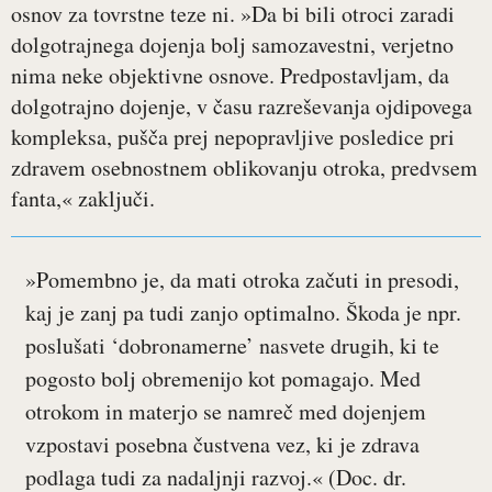
osnov za tovrstne teze ni. »Da bi bili otroci zaradi
dolgotrajnega dojenja bolj samozavestni, verjetno
nima neke objektivne osnove. Predpostavljam, da
dolgotrajno dojenje, v času razreševanja ojdipovega
kompleksa, pušča prej nepopravljive posledice pri
zdravem osebnostnem oblikovanju otroka, predvsem
fanta,« zaključi.
»Pomembno je, da mati otroka začuti in presodi,
kaj je zanj pa tudi zanjo optimalno. Škoda je npr.
poslušati ‘dobronamerne’ nasvete drugih, ki te
pogosto bolj obremenijo kot pomagajo. Med
otrokom in materjo se namreč med dojenjem
vzpostavi posebna čustvena vez, ki je zdrava
podlaga tudi za nadaljnji razvoj.« (Doc. dr.