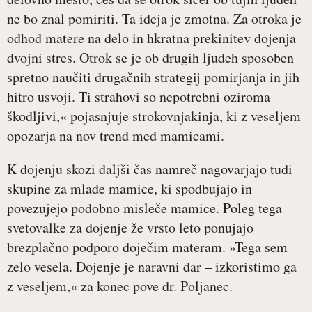
ne bo znal pomiriti. Ta ideja je zmotna. Za otroka je
odhod matere na delo in hkratna prekinitev dojenja
dvojni stres. Otrok se je ob drugih ljudeh sposoben
spretno naučiti drugačnih strategij pomirjanja in jih
hitro usvoji. Ti strahovi so nepotrebni oziroma
škodljivi,« pojasnjuje strokovnjakinja, ki z veseljem
opozarja na nov trend med mamicami.
K dojenju skozi daljši čas namreč nagovarjajo tudi
skupine za mlade mamice, ki spodbujajo in
povezujejo podobno misleče mamice. Poleg tega
svetovalke za dojenje že vrsto leto ponujajo
brezplačno podporo doječim materam. »Tega sem
zelo vesela. Dojenje je naravni dar – izkoristimo ga
z veseljem,« za konec pove dr. Poljanec.