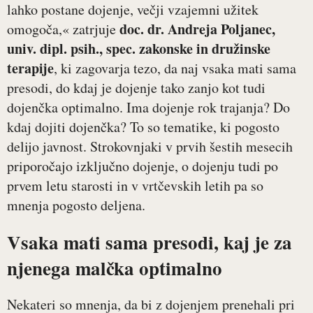
lahko postane dojenje, večji vzajemni užitek
doc. dr. Andreja Poljanec,
omogoča,« zatrjuje
univ. dipl. psih., spec. zakonske in družinske
terapije
, ki zagovarja tezo, da naj vsaka mati sama
presodi, do kdaj je dojenje tako zanjo kot tudi
dojenčka optimalno. Ima dojenje rok trajanja? Do
kdaj dojiti dojenčka? To so tematike, ki pogosto
delijo javnost. Strokovnjaki v prvih šestih mesecih
priporočajo izključno dojenje, o dojenju tudi po
prvem letu starosti in v vrtčevskih letih pa so
mnenja pogosto deljena.
Vsaka mati sama presodi, kaj je za
njenega malčka optimalno
Nekateri so mnenja, da bi z dojenjem prenehali pri