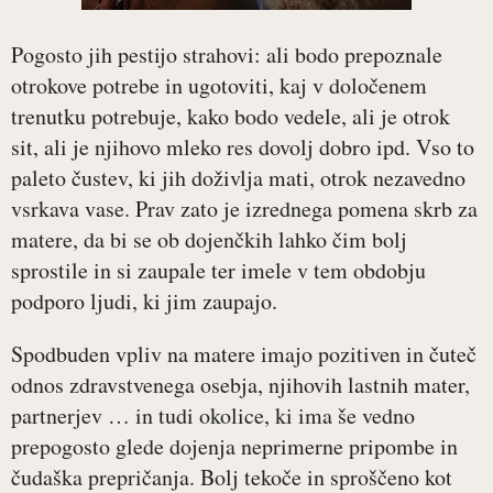
Pogosto jih pestijo strahovi: ali bodo prepoznale
otrokove potrebe in ugotoviti, kaj v določenem
trenutku potrebuje, kako bodo vedele, ali je otrok
sit, ali je njihovo mleko res dovolj dobro ipd. Vso to
paleto čustev, ki jih doživlja mati, otrok nezavedno
vsrkava vase. Prav zato je izrednega pomena skrb za
matere, da bi se ob dojenčkih lahko čim bolj
sprostile in si zaupale ter imele v tem obdobju
podporo ljudi, ki jim zaupajo.
Spodbuden vpliv na matere imajo pozitiven in čuteč
odnos zdravstvenega osebja, njihovih lastnih mater,
partnerjev … in tudi okolice, ki ima še vedno
prepogosto glede dojenja neprimerne pripombe in
čudaška prepričanja. Bolj tekoče in sproščeno kot