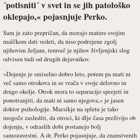
´potisniti´ v svet in se jih patološko
oklepajo,« pojasnjuje Perko.
Sam je zato prepričan, da morajo matere svojim
malčkom dati vedeti, da niso podrejene zgolj
njihovim željam, temveč je njihov življenjski slog
odvisen tudi od drugih dejavnikov.
»Dojenje je smiselno dobro leto, potem pa mati ni
več samo otrokova in se vrača v svoje delovno in
drugo okolje. Otrok mora to separacijo sprejeti in
ponotranjiti, da mati ni samo njegova,« je jasen
doktor psihologije. Marsikje na spletu je tako
mogoče zaslediti, da otroci, ki dlje časa preživijo ob
dojenju, v odraslih dobi postanejo bolj
samozavestni. A dr. Perko pojasnjuje, da znanstvenih