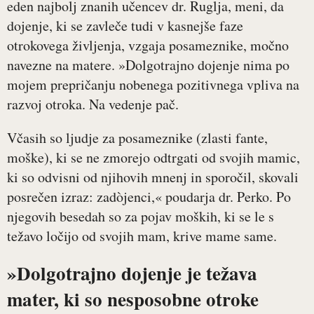
eden najbolj znanih učencev dr. Ruglja, meni, da
dojenje, ki se zavleče tudi v kasnejše faze
otrokovega življenja, vzgaja posameznike, močno
navezne na matere. »Dolgotrajno dojenje nima po
mojem prepričanju nobenega pozitivnega vpliva na
razvoj otroka. Na vedenje pač.
Včasih so ljudje za posameznike (zlasti fante,
moške), ki se ne zmorejo odtrgati od svojih mamic,
ki so odvisni od njihovih mnenj in sporočil, skovali
posrečen izraz: zadòjenci,« poudarja dr. Perko. Po
njegovih besedah so za pojav moških, ki se le s
težavo ločijo od svojih mam, krive mame same.
»Dolgotrajno dojenje je težava
mater, ki so nesposobne otroke