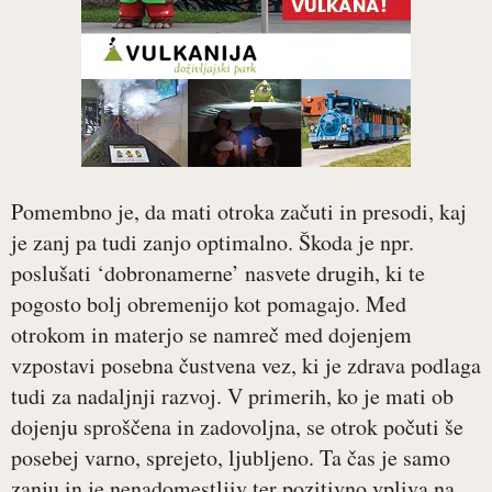
Pomembno je, da mati otroka začuti in presodi, kaj
je zanj pa tudi zanjo optimalno. Škoda je npr.
poslušati ‘dobronamerne’ nasvete drugih, ki te
pogosto bolj obremenijo kot pomagajo. Med
otrokom in materjo se namreč med dojenjem
vzpostavi posebna čustvena vez, ki je zdrava podlaga
tudi za nadaljnji razvoj. V primerih, ko je mati ob
dojenju sproščena in zadovoljna, se otrok počuti še
posebej varno, sprejeto, ljubljeno. Ta čas je samo
zanju in je nenadomestljiv ter pozitivno vpliva na