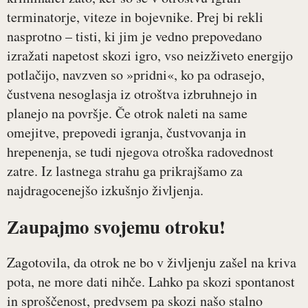
terminatorje, viteze in bojevnike. Prej bi rekli
nasprotno – tisti, ki jim je vedno prepovedano
izražati napetost skozi igro, vso neizživeto energijo
potlačijo, navzven so »pridni«, ko pa odrasejo,
čustvena nesoglasja iz otroštva izbruhnejo in
planejo na površje. Če otrok naleti na same
omejitve, prepovedi igranja, čustvovanja in
hrepenenja, se tudi njegova otroška radovednost
zatre. Iz lastnega strahu ga prikrajšamo za
najdragocenejšo izkušnjo življenja.
Zaupajmo svojemu otroku!
Zagotovila, da otrok ne bo v življenju zašel na kriva
pota, ne more dati nihče. Lahko pa skozi spontanost
in sproščenost, predvsem pa skozi našo stalno