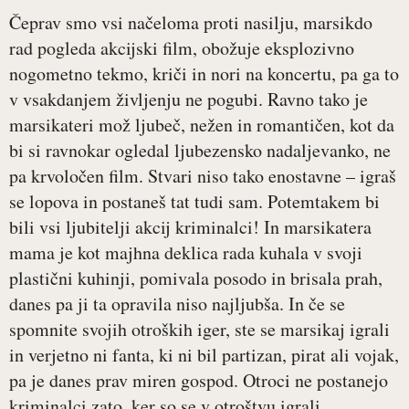
Čeprav smo vsi načeloma proti nasilju, marsikdo
rad pogleda akcijski film, obožuje eksplozivno
nogometno tekmo, kriči in nori na koncertu, pa ga to
v vsakdanjem življenju ne pogubi. Ravno tako je
marsikateri mož ljubeč, nežen in romantičen, kot da
bi si ravnokar ogledal ljubezensko nadaljevanko, ne
pa krvoločen film. Stvari niso tako enostavne – igraš
se lopova in postaneš tat tudi sam. Potemtakem bi
bili vsi ljubitelji akcij kriminalci! In marsikatera
mama je kot majhna deklica rada kuhala v svoji
plastični kuhinji, pomivala posodo in brisala prah,
danes pa ji ta opravila niso najljubša. In če se
spomnite svojih otroških iger, ste se marsikaj igrali
in verjetno ni fanta, ki ni bil partizan, pirat ali vojak,
pa je danes prav miren gospod. Otroci ne postanejo
kriminalci zato, ker so se v otroštvu igrali