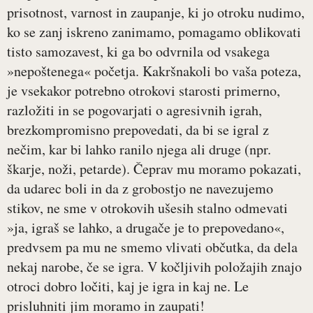
prisotnost, varnost in zaupanje, ki jo otroku nudimo,
ko se zanj iskreno zanimamo, pomagamo oblikovati
tisto samozavest, ki ga bo odvrnila od vsakega
»nepoštenega« početja. Kakršnakoli bo vaša poteza,
je vsekakor potrebno otrokovi starosti primerno,
razložiti in se pogovarjati o agresivnih igrah,
brezkompromisno prepovedati, da bi se igral z
nečim, kar bi lahko ranilo njega ali druge (npr.
škarje, noži, petarde). Čeprav mu moramo pokazati,
da udarec boli in da z grobostjo ne navezujemo
stikov, ne sme v otrokovih ušesih stalno odmevati
»ja, igraš se lahko, a drugače je to prepovedano«,
predvsem pa mu ne smemo vlivati občutka, da dela
nekaj narobe, če se igra. V kočljivih položajih znajo
otroci dobro ločiti, kaj je igra in kaj ne. Le
prisluhniti jim moramo in zaupati!