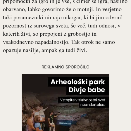
pripomočki za igro in je vse, s čimer se igra, nasilno
obarvano, lahko govorimo že o motnji. In verjetno
taki posamezniki nimajo nikogar, ki bi jim odvrnil
pozornost iz surovega sveta, še več, tudi odnosi, v
katerih živi, so prepojeni z grobostjo in
vsakodnevno napadalnostjo. Tak otrok ne samo
opazuje nasilje, ampak ga tudi živi.
REKLAMNO SPOROČILO