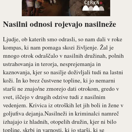
Nasilni odnosi rojevajo nasilneže
Ljudje, ob katerih smo odrasli, so nam dali v roke
kompas, ki nam pomaga skozi življenje. Žal je
mnogo otrok odraščalo v nasilnih družinah, polnih
ustrahovanja in terorja, nesprejemanja in
kaznovanja, kjer so nasilje doživljali tudi na lastni
koži. In ko brez čustvene topline, ki jo nemarni
starši ne znajo/ne zmorejo dati otrokom, gredo v
svet, iščejo v drugih odzive tudi z nasilnim
vedenjem. Krivica iz otroških let jih boli in žene v
goljufiva dejanja.Nasilneži in kriminalci namreč
izhajajo iz hladnih, otopelih družin, kjer ni bilo
topline, skrbi in varnosti, ki jo starši, ki se