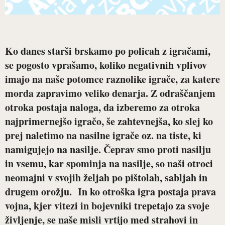
Ko danes starši brskamo po policah z igračami,
se pogosto vprašamo, koliko negativnih vplivov
imajo na naše potomce raznolike igrače, za katere
morda zapravimo veliko denarja. Z odraščanjem
otroka postaja naloga, da izberemo za otroka
najprimernejšo igračo, še zahtevnejša, ko slej ko
prej naletimo na nasilne igrače oz. na tiste, ki
namigujejo na nasilje. Čeprav smo proti nasilju
in vsemu, kar spominja na nasilje, so naši otroci
neomajni v svojih željah po pištolah, sabljah in
drugem orožju. In ko otroška igra postaja prava
vojna, kjer vitezi in bojevniki trepetajo za svoje
življenje, se naše misli vrtijo med strahovi in