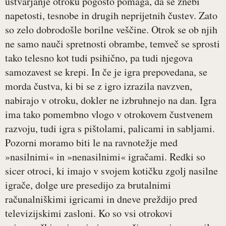
ustvarjanje otroku pogosto pomaga, da se znebi
napetosti, tesnobe in drugih neprijetnih čustev. Zato
so zelo dobrodošle borilne veščine. Otrok se ob njih
ne samo nauči spretnosti obrambe, temveč se sprosti
tako telesno kot tudi psihično, pa tudi njegova
samozavest se krepi. In če je igra prepovedana, se
morda čustva, ki bi se z igro izrazila navzven,
nabirajo v otroku, dokler ne izbruhnejo na dan. Igra
ima tako pomembno vlogo v otrokovem čustvenem
razvoju, tudi igra s pištolami, palicami in sabljami.
Pozorni moramo biti le na ravnotežje med
»nasilnimi« in »nenasilnimi« igračami. Redki so
sicer otroci, ki imajo v svojem kotičku zgolj nasilne
igrače, dolge ure presedijo za brutalnimi
računalniškimi igricami in dneve preždijo pred
televizijskimi zasloni. Ko so vsi otrokovi