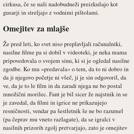
cirkusa, če se naši nadobudneži preizkušajo kot
gusarji in streljajo z vodnimi pištolami.
Omejitev za mlajše
Že pred leti, ko svet niso preplavljali računalniki,
nasilne filme pa si dobil v videoteki, je neka mama
pripovedovala o svojem sinu, ki si je ogledal nasilne
zgodbe. Ko mu »predavala« o tem, da to ni dobro in
da ji njegovo početje ni všeč, ji je sin odgovoril, da
ve, da je to le film in da zaradi njega ne bo postal
množični morilec. Fant je bil sicer že najstnik in se
je zavedal, da filmi in igrice ne prikazujejo
resničnosti, vendar pa šestletnik še ne bo razumel
(pa čeprav mu vneto razlagate), da se igralci v
nasilnih prizorih zgolj pretvarjajo, zato je omejitev