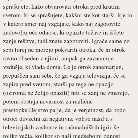
sprašujete, kako obvarovati otroka pred krutim
svetom, ki se sprašujete, kakšni ste kot starši, kje in
v katero smer naj vzgajate, kako naj zagotovite
zadovoljujoče odnose, ki opazite težave in iščete
zanje rešitve, tudi znate zagotoviti. Igrače same po
sebi torej ne morejo pokvariti otroka, če ni otrok
ravno obseden z njimi, ampak ga zaznamuje
vzdušje, ki vlada doma. Če je otrok zanemarjen,
prepuščen sam sebi, če ga vzgaja televizija, če se
zapira pred svetom, starši pa tega ne opazijo
(oziroma ne želijo opaziti) niti se zanj ne zmenijo,
potem obstaja nevarnost za različne
prestopke.Dejstvo pa je, da je verjetnost, da bodo
otroci dovzetni za negativne vplive nasilja s
televizijskih zaslonov in računalniških igric še
toliko večja, kolikor so naši medsebojni odnosi