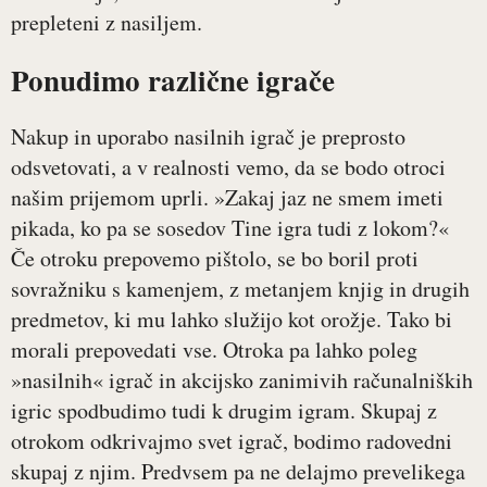
prepleteni z nasiljem.
Ponudimo različne igrače
Nakup in uporabo nasilnih igrač je preprosto
odsvetovati, a v realnosti vemo, da se bodo otroci
našim prijemom uprli. »Zakaj jaz ne smem imeti
pikada, ko pa se sosedov Tine igra tudi z lokom?«
Če otroku prepovemo pištolo, se bo boril proti
sovražniku s kamenjem, z metanjem knjig in drugih
predmetov, ki mu lahko služijo kot orožje. Tako bi
morali prepovedati vse. Otroka pa lahko poleg
»nasilnih« igrač in akcijsko zanimivih računalniških
igric spodbudimo tudi k drugim igram. Skupaj z
otrokom odkrivajmo svet igrač, bodimo radovedni
skupaj z njim. Predvsem pa ne delajmo prevelikega