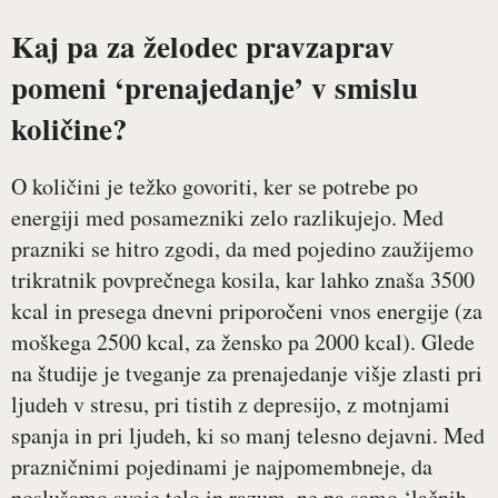
Kaj pa za želodec pravzaprav
pomeni ‘prenajedanje’ v smislu
količine?
O količini je težko govoriti, ker se potrebe po
energiji med posamezniki zelo razlikujejo. Med
prazniki se hitro zgodi, da med pojedino zaužijemo
trikratnik povprečnega kosila, kar lahko znaša 3500
kcal in presega dnevni priporočeni vnos energije (za
moškega 2500 kcal, za žensko pa 2000 kcal). Glede
na študije je tveganje za prenajedanje višje zlasti pri
ljudeh v stresu, pri tistih z depresijo, z motnjami
spanja in pri ljudeh, ki so manj telesno dejavni. Med
prazničnimi pojedinami je najpomembneje, da
poslušamo svoje telo in razum, ne pa samo ‘lačnih