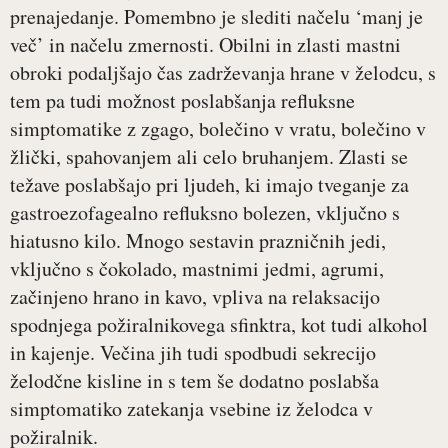
prenajedanje. Pomembno je slediti načelu ‘manj je
več’ in načelu zmernosti. Obilni in zlasti mastni
obroki podaljšajo čas zadrževanja hrane v želodcu, s
tem pa tudi možnost poslabšanja refluksne
simptomatike z zgago, bolečino v vratu, bolečino v
žlički, spahovanjem ali celo bruhanjem. Zlasti se
težave poslabšajo pri ljudeh, ki imajo tveganje za
gastroezofagealno refluksno bolezen, vključno s
hiatusno kilo. Mnogo sestavin prazničnih jedi,
vključno s čokolado, mastnimi jedmi, agrumi,
začinjeno hrano in kavo, vpliva na relaksacijo
spodnjega požiralnikovega sfinktra, kot tudi alkohol
in kajenje. Večina jih tudi spodbudi sekrecijo
želodčne kisline in s tem še dodatno poslabša
simptomatiko zatekanja vsebine iz želodca v
požiralnik.