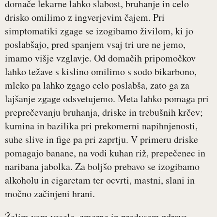
domače lekarne lahko slabost, bruhanje in celo
drisko omilimo z ingverjevim čajem. Pri
simptomatiki zgage se izogibamo živilom, ki jo
poslabšajo, pred spanjem vsaj tri ure ne jemo,
imamo višje vzglavje. Od domačih pripomočkov
lahko težave s kislino omilimo s sodo bikarbono,
mleko pa lahko zgago celo poslabša, zato ga za
lajšanje zgage odsvetujemo. Meta lahko pomaga pri
preprečevanju bruhanja, driske in trebušnih krčev;
kumina in bazilika pri prekomerni napihnjenosti,
suhe slive in fige pa pri zaprtju. V primeru driske
pomagajo banane, na vodi kuhan riž, prepečenec in
naribana jabolka. Za boljšo prebavo se izogibamo
alkoholu in cigaretam ter ocvrti, mastni, slani in
močno začinjeni hrani.
Želim vam vesele, zmerne in predvsem zdrave