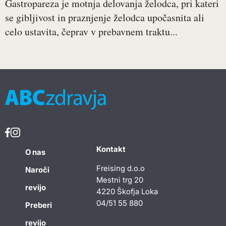
Gastropareza je motnja delovanja želodca, pri kateri
se gibljivost in praznjenje želodca upočasnita ali
celo ustavita, čeprav v prebavnem traktu...
Kontakt
O nas
Freising d.o.o
Naroči
Mestni trg 20
revijo
4220 Škofja Loka
04/51 55 880
Preberi
revijo