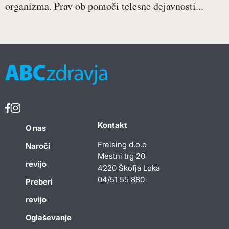
organizma. Prav ob pomoči telesne dejavnosti...
Kontakt
O nas
Freising d.o.o
Naroči
Mestni trg 20
revijo
4220 Škofja Loka
04/51 55 880
Preberi
revijo
Oglaševanje