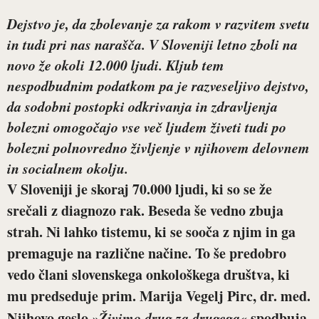
Dejstvo je, da zbolevanje za rakom v razvitem svetu
in tudi pri nas narašča. V Sloveniji letno zboli na
novo že okoli 12.000 ljudi. Kljub tem
nespodbudnim podatkom pa je razveseljivo dejstvo,
da sodobni postopki odkrivanja in zdravljenja
bolezni omogočajo vse več ljudem živeti tudi po
bolezni polnovredno življenje v njihovem delovnem
in socialnem okolju.
V Sloveniji je skoraj 70.000 ljudi, ki so se že
srečali z diagnozo rak. Beseda še vedno zbuja
strah. Ni lahko tistemu, ki se sooča z njim in ga
premaguje na različne načine. To še predobro
vedo člani slovenskega onkološkega društva, ki
mu predseduje prim. Marija Vegelj Pirc, dr. med.
Njihovo geslo
»
Živimo drug za drugega«
spodbuja