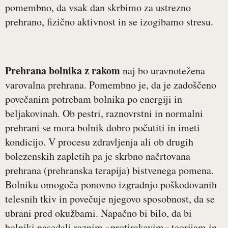
pomembno, da vsak dan skrbimo za ustrezno
prehrano, fizično aktivnost in se izogibamo stresu.
Prehrana bolnika z rakom
naj bo uravnotežena
varovalna prehrana. Pomembno je, da je zadoščeno
povečanim potrebam bolnika po energiji in
beljakovinah. Ob pestri, raznovrstni in normalni
prehrani se mora bolnik dobro počutiti in imeti
kondicijo. V procesu zdravljenja ali ob drugih
bolezenskih zapletih pa je skrbno načrtovana
prehrana (prehranska terapija) bistvenega pomena.
Bolniku omogoča ponovno izgradnjo poškodovanih
telesnih tkiv in povečuje njegovo sposobnost, da se
ubrani pred okužbami. Napačno bi bilo, da bi
bolniki nasedali raznim »protirakavim« teorijam in