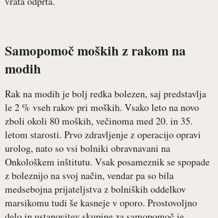
vrata odprta.
Samopomoč moških z rakom na
modih
Rak na modih je bolj redka bolezen, saj predstavlja
le 2 % vseh rakov pri moških. Vsako leto na novo
zboli okoli 80 moških, večinoma med 20. in 35.
letom starosti. Prvo zdravljenje z operacijo opravi
urolog, nato so vsi bolniki obravnavani na
Onkološkem inštitutu. Vsak posameznik se spopade
z boleznijo na svoj način, vendar pa so bila
medsebojna prijateljstva z bolniških oddelkov
marsikomu tudi še kasneje v oporo. Prostovoljno
delo in ustanovitev skupine za samopomoč je