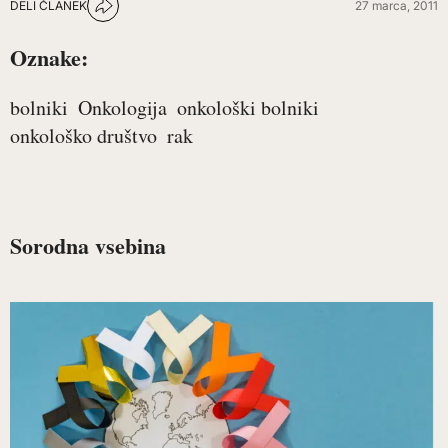
DELI ČLANEK
27 marca, 2011
Oznake:
bolniki
Onkologija
onkološki bolniki
onkološko društvo
rak
Sorodna vsebina