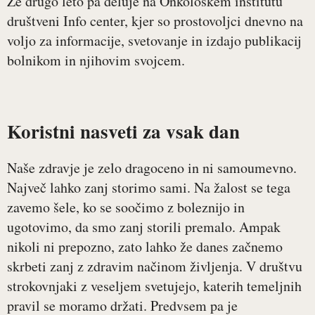
Že drugo leto pa deluje na Onkološkem inštitutu
društveni Info center, kjer so prostovoljci dnevno na
voljo za informacije, svetovanje in izdajo publikacij
bolnikom in njihovim svojcem.
Koristni nasveti za vsak dan
Naše zdravje je zelo dragoceno in ni samoumevno.
Največ lahko zanj storimo sami. Na žalost se tega
zavemo šele, ko se soočimo z boleznijo in
ugotovimo, da smo zanj storili premalo. Ampak
nikoli ni prepozno, zato lahko že danes začnemo
skrbeti zanj z zdravim načinom življenja. V društvu
strokovnjaki z veseljem svetujejo, katerih temeljnih
pravil se moramo držati. Predvsem pa je