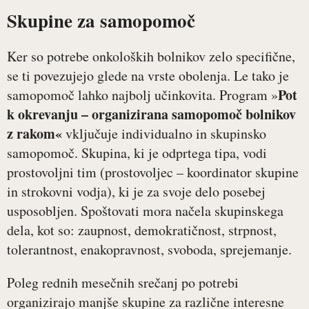
Skupine za samopomoč
Ker so potrebe onkoloških bolnikov zelo specifične,
se ti povezujejo glede na vrste obolenja. Le tako je
Pot
samopomoč lahko najbolj učinkovita. Program »
k okrevanju – organizirana samopomoč bolnikov
z rakom«
vključuje individualno in skupinsko
samopomoč. Skupina, ki je odprtega tipa, vodi
prostovoljni tim (prostovoljec – koordinator skupine
in strokovni vodja), ki je za svoje delo posebej
usposobljen. Spoštovati mora načela skupinskega
dela, kot so: zaupnost, demokratičnost, strpnost,
tolerantnost, enakopravnost, svoboda, sprejemanje.
Poleg rednih mesečnih srečanj po potrebi
organizirajo manjše skupine za različne interesne