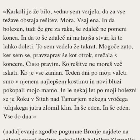
»
Karkoli je že bilo, vedno sem verjela, da za vse
težave obstaja rešitev. Mora. Vsaj ena. In da
bolezen, tudi če gre za raka, še zdaleč ne pomeni
konca. In da to še zdaleč ni najhujša stvar, ki te
lahko doleti. To sem vedela že takrat. Mogoče zato,
ker sem se, pravzaprav še kot otrok, srečala s
koncem. Čisto pravim. Ko rešitve ne moreš več
iskati. Ko je vse zaman. Teden dni po moji valeti
smo v njenem najlepšem kostimu in novi bluzi
pokopali mojo mamo. In le nekaj let po moji bolezni
se je Roku v Šitah nad Tamarjem nekega vročega
julijskega jutra zlomil klin. In še eden. In še eden.
Vse do dna.«
(nadaljevanje zgodbe pogumne Bronje najdete na
spletni strani društva onkoloških bolnikov Slovenije: