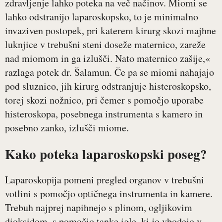
zdravljenje lahko poteka na več načinov. Miomi se
lahko odstranijo laparoskopsko, to je minimalno
invaziven postopek, pri katerem kirurg skozi majhne
luknjice v trebušni steni doseže maternico, zareže
nad miomom in ga izlušči. Nato maternico zašije,«
razlaga potek dr. Šalamun. Če pa se miomi nahajajo
pod sluznico, jih kirurg odstranjuje histeroskopsko,
torej skozi nožnico, pri čemer s pomočjo uporabe
histeroskopa, posebnega instrumenta s kamero in
posebno zanko, izlušči miome.
Kako poteka laparoskopski poseg?
Laparoskopija pomeni pregled organov v trebušni
votlini s pomočjo optičnega instrumenta in kamere.
Trebuh najprej napihnejo s plinom, ogljikovim
dioksidom, s pomočjo tanke igle, ki jo vbodejo v