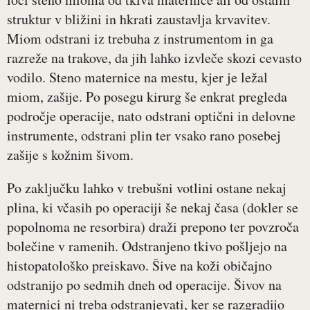
struktur v bližini in hkrati zaustavlja krvavitev.
Miom odstrani iz trebuha z instrumentom in ga
razreže na trakove, da jih lahko izvleče skozi cevasto
vodilo. Steno maternice na mestu, kjer je ležal
miom, zašije. Po posegu kirurg še enkrat pregleda
področje operacije, nato odstrani optični in delovne
instrumente, odstrani plin ter vsako rano posebej
zašije s kožnim šivom.
Po zaključku lahko v trebušni votlini ostane nekaj
plina, ki včasih po operaciji še nekaj časa (dokler se
popolnoma ne resorbira) draži prepono ter povzroča
bolečine v ramenih. Odstranjeno tkivo pošljejo na
histopatološko preiskavo. Šive na koži običajno
odstranijo po sedmih dneh od operacije. Šivov na
maternici ni treba odstranjevati, ker se razgradijo