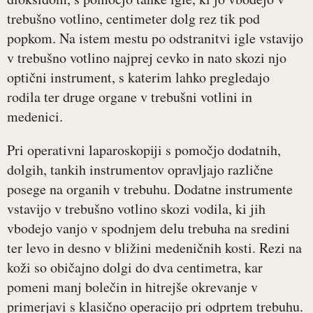
trebušno votlino, centimeter dolg rez tik pod
popkom. Na istem mestu po odstranitvi igle vstavijo
v trebušno votlino najprej cevko in nato skozi njo
optični instrument, s katerim lahko pregledajo
rodila ter druge organe v trebušni votlini in
medenici.
Pri operativni laparoskopiji s pomočjo dodatnih,
dolgih, tankih instrumentov opravljajo različne
posege na organih v trebuhu. Dodatne instrumente
vstavijo v trebušno votlino skozi vodila, ki jih
vbodejo vanjo v spodnjem delu trebuha na sredini
ter levo in desno v bližini medeničnih kosti. Rezi na
koži so običajno dolgi do dva centimetra, kar
pomeni manj bolečin in hitrejše okrevanje v
primerjavi s klasično operacijo pri odprtem trebuhu.