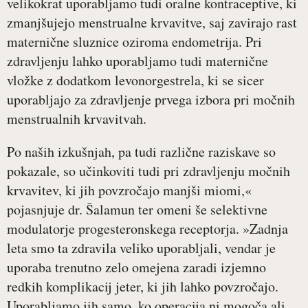
velikokrat uporabljamo tudi oralne kontraceptive, ki
zmanjšujejo menstrualne krvavitve, saj zavirajo rast
maternične sluznice oziroma endometrija. Pri
zdravljenju lahko uporabljamo tudi maternične
vložke z dodatkom levonorgestrela, ki se sicer
uporabljajo za zdravljenje prvega izbora pri močnih
menstrualnih krvavitvah.
Po naših izkušnjah, pa tudi različne raziskave so
pokazale, so učinkoviti tudi pri zdravljenju močnih
krvavitev, ki jih povzročajo manjši miomi,«
pojasnjuje dr. Šalamun ter omeni še selektivne
modulatorje progesteronskega receptorja. »Zadnja
leta smo ta zdravila veliko uporabljali, vendar je
uporaba trenutno zelo omejena zaradi izjemno
redkih komplikacij jeter, ki jih lahko povzročajo.
Uporabljamo jih samo, ko operacija ni mogoča ali