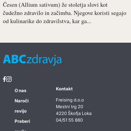
Česen (Allium sativum) že stoletja slovi kot
čudežno zdravilo in začimba. Njegove koristi segajo
od kulinarike do zdravilstva, kar ga...
Kontakt
O nas
Freising d.o.o
Naroči
Mestni trg 20
revijo
4220 Škofja Loka
04/51 55 880
Preberi