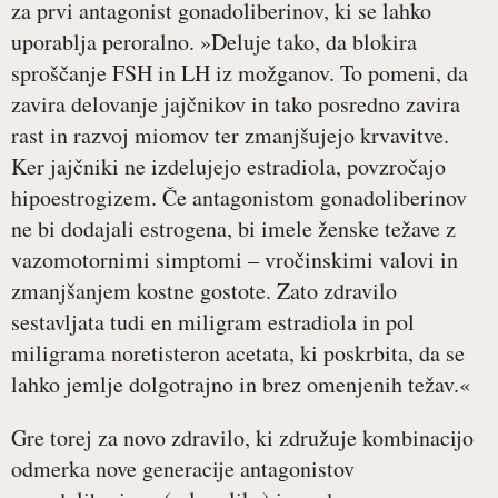
za prvi antagonist gonadoliberinov, ki se lahko
uporablja peroralno. »Deluje tako, da blokira
sproščanje FSH in LH iz možganov. To pomeni, da
zavira delovanje jajčnikov in tako posredno zavira
rast in razvoj miomov ter zmanjšujejo krvavitve.
Ker jajčniki ne izdelujejo estradiola, povzročajo
hipoestrogizem. Če antagonistom gonadoliberinov
ne bi dodajali estrogena, bi imele ženske težave z
vazomotornimi simptomi – vročinskimi valovi in
zmanjšanjem kostne gostote. Zato zdravilo
sestavljata tudi en miligram estradiola in pol
miligrama noretisteron acetata, ki poskrbita, da se
lahko jemlje dolgotrajno in brez omenjenih težav.«
Gre torej za novo zdravilo, ki združuje kombinacijo
odmerka nove generacije antagonistov