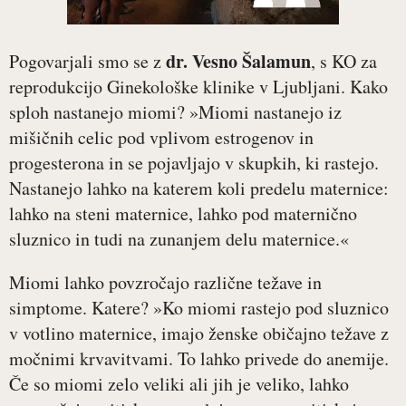
dr. Vesno Šalamun
Pogovarjali smo se z
, s KO za
reprodukcijo Ginekološke klinike v Ljubljani. Kako
sploh nastanejo miomi? »Miomi nastanejo iz
mišičnih celic pod vplivom estrogenov in
progesterona in se pojavljajo v skupkih, ki rastejo.
Nastanejo lahko na katerem koli predelu maternice:
lahko na steni maternice, lahko pod maternično
sluznico in tudi na zunanjem delu maternice.«
Miomi lahko povzročajo različne težave in
simptome. Katere? »Ko miomi rastejo pod sluznico
v votlino maternice, imajo ženske običajno težave z
močnimi krvavitvami. To lahko privede do anemije.
Če so miomi zelo veliki ali jih je veliko, lahko