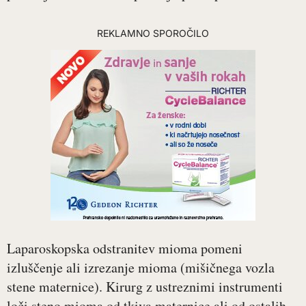
REKLAMNO SPOROČILO
Laparoskopska odstranitev mioma pomeni
izluščenje ali izrezanje mioma (mišičnega vozla
stene maternice). Kirurg z ustreznimi instrumenti
loči steno mioma od tkiva maternice ali od ostalih