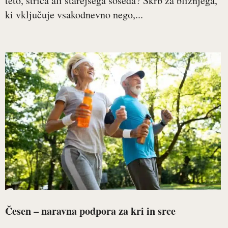
teto, strica ali starejšega soseda? Skrb za bližnjega,
ki vključuje vsakodnevno nego,...
Česen – naravna podpora za kri in srce