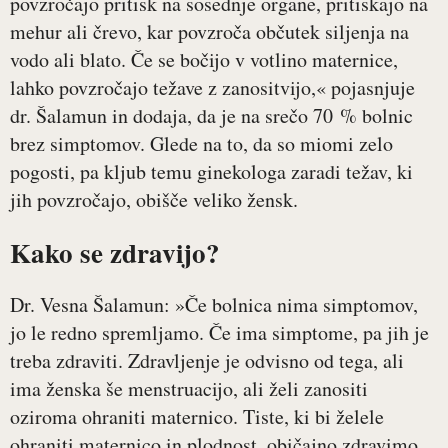
povzročajo pritisk na sosednje organe, pritiskajo na
mehur ali črevo, kar povzroča občutek siljenja na
vodo ali blato. Če se bočijo v votlino maternice,
lahko povzročajo težave z zanositvijo,« pojasnjuje
dr. Šalamun in dodaja, da je na srečo 70 % bolnic
brez simptomov. Glede na to, da so miomi zelo
pogosti, pa kljub temu ginekologa zaradi težav, ki
jih povzročajo, obišče veliko žensk.
Kako se zdravijo?
Dr. Vesna Šalamun: »Če bolnica nima simptomov,
jo le redno spremljamo. Če ima simptome, pa jih je
treba zdraviti. Zdravljenje je odvisno od tega, ali
ima ženska še menstruacijo, ali želi zanositi
oziroma ohraniti maternico. Tiste, ki bi želele
ohraniti maternico in plodnost, običajno zdravimo