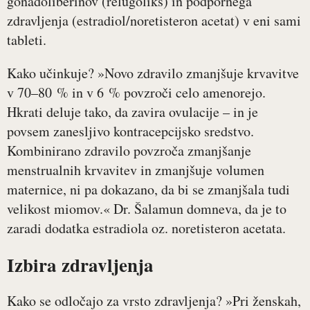
gonadoliberinov (relugoliks) in podpornega
zdravljenja (estradiol/noretisteron acetat) v eni sami
tableti.
Kako učinkuje? »Novo zdravilo zmanjšuje krvavitve
v 70–80 % in v 6 % povzroči celo amenorejo.
Hkrati deluje tako, da zavira ovulacije – in je
povsem zanesljivo kontracepcijsko sredstvo.
Kombinirano zdravilo povzroča zmanjšanje
menstrualnih krvavitev in zmanjšuje volumen
maternice, ni pa dokazano, da bi se zmanjšala tudi
velikost miomov.« Dr. Šalamun domneva, da je to
zaradi dodatka estradiola oz. noretisteron acetata.
Izbira zdravljenja
Kako se odločajo za vrsto zdravljenja? »Pri ženskah,