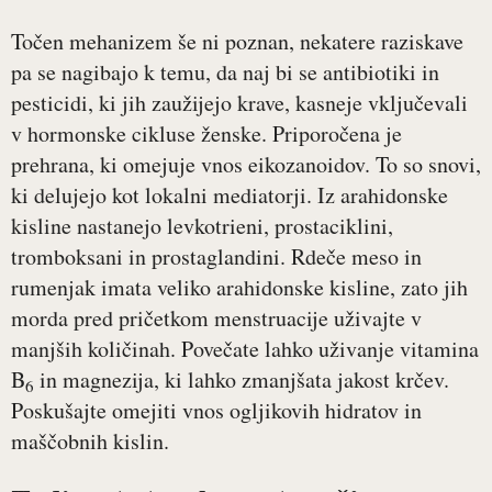
Točen mehanizem še ni poznan, nekatere raziskave
pa se nagibajo k temu, da naj bi se antibiotiki in
pesticidi, ki jih zaužijejo krave, kasneje vključevali
v hormonske cikluse ženske. Priporočena je
prehrana, ki omejuje vnos eikozanoidov. To so snovi,
ki delujejo kot lokalni mediatorji. Iz arahidonske
kisline nastanejo levkotrieni, prostaciklini,
tromboksani in prostaglandini. Rdeče meso in
rumenjak imata veliko arahidonske kisline, zato jih
morda pred pričetkom menstruacije uživajte v
manjših količinah. Povečate lahko uživanje vitamina
B
in magnezija, ki lahko zmanjšata jakost krčev.
6
Poskušajte omejiti vnos ogljikovih hidratov in
maščobnih kislin.