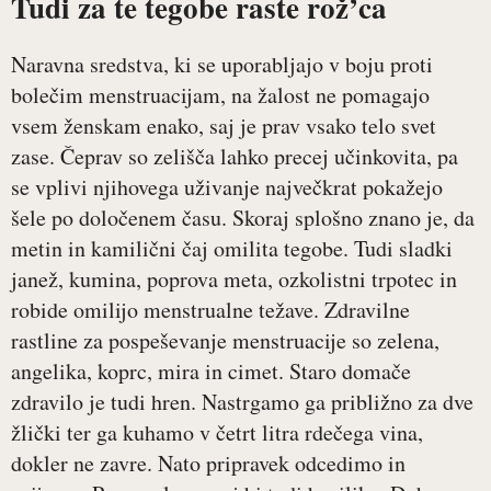
Tudi za te tegobe raste rož’ca
Naravna sredstva, ki se uporabljajo v boju proti
bolečim menstruacijam, na žalost ne pomagajo
vsem ženskam enako, saj je prav vsako telo svet
zase. Čeprav so zelišča lahko precej učinkovita, pa
se vplivi njihovega uživanje največkrat pokažejo
šele po določenem času. Skoraj splošno znano je, da
metin in kamilični čaj omilita tegobe. Tudi sladki
janež, kumina, poprova meta, ozkolistni trpotec in
robide omilijo menstrualne težave. Zdravilne
rastline za pospeševanje menstruacije so zelena,
angelika, koprc, mira in cimet. Staro domače
zdravilo je tudi hren. Nastrgamo ga približno za dve
žlički ter ga kuhamo v četrt litra rdečega vina,
dokler ne zavre. Nato pripravek odcedimo in