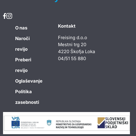
Kontakt
O nas
Freising d.o.o
Naroči
Mestni trg 20
revijo
4220 Škofja Loka
04/51 55 880
Preberi
revijo
Oglaševanje
Politika
zasebnosti