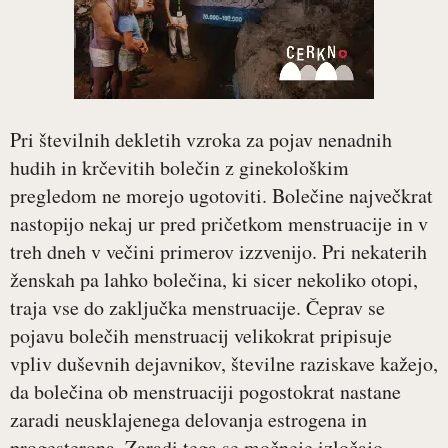
Pri številnih dekletih vzroka za pojav nenadnih
hudih in krčevitih bolečin z ginekološkim
pregledom ne morejo ugotoviti. Bolečine največkrat
nastopijo nekaj ur pred pričetkom menstruacije in v
treh dneh v večini primerov izzvenijo. Pri nekaterih
ženskah pa lahko bolečina, ki sicer nekoliko otopi,
traja vse do zaključka menstruacije. Čeprav se
pojavu bolečih menstruacij velikokrat pripisuje
vpliv duševnih dejavnikov, številne raziskave kažejo,
da bolečina ob menstruaciji pogostokrat nastane
zaradi neusklajenega delovanja estrogena in
progesterona. Zaradi tega se močneje izločajo