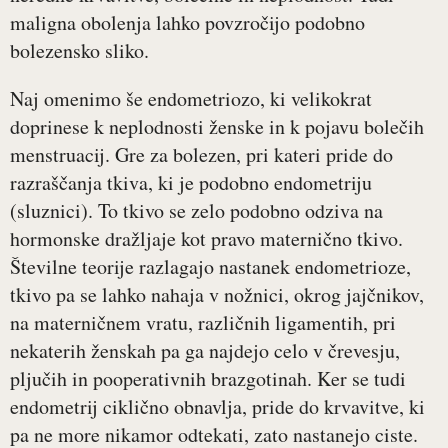
maligna obolenja lahko povzročijo podobno
bolezensko sliko.
Naj omenimo še endometriozo, ki velikokrat
doprinese k neplodnosti ženske in k pojavu bolečih
menstruacij. Gre za bolezen, pri kateri pride do
razraščanja tkiva, ki je podobno endometriju
(sluznici). To tkivo se zelo podobno odziva na
hormonske dražljaje kot pravo maternično tkivo.
Številne teorije razlagajo nastanek endometrioze,
tkivo pa se lahko nahaja v nožnici, okrog jajčnikov,
na materničnem vratu, različnih ligamentih, pri
nekaterih ženskah pa ga najdejo celo v črevesju,
pljučih in pooperativnih brazgotinah. Ker se tudi
endometrij ciklično obnavlja, pride do krvavitve, ki
pa ne more nikamor odtekati, zato nastanejo ciste.