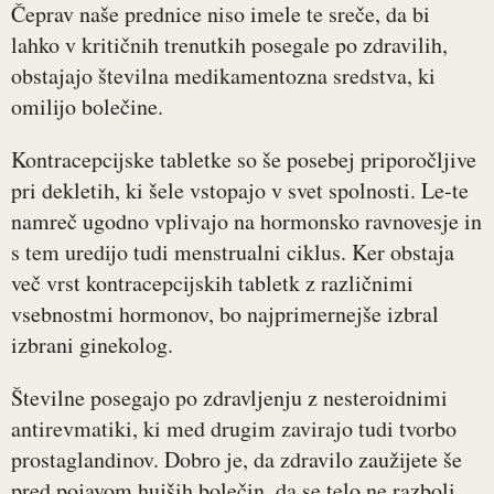
Čeprav naše prednice niso imele te sreče, da bi
lahko v kritičnih trenutkih posegale po zdravilih,
obstajajo številna medikamentozna sredstva, ki
omilijo bolečine.
Kontracepcijske tabletke so še posebej priporočljive
pri dekletih, ki šele vstopajo v svet spolnosti. Le-te
namreč ugodno vplivajo na hormonsko ravnovesje in
s tem uredijo tudi menstrualni ciklus. Ker obstaja
več vrst kontracepcijskih tabletk z različnimi
vsebnostmi hormonov, bo najprimernejše izbral
izbrani ginekolog.
Številne posegajo po zdravljenju z nesteroidnimi
antirevmatiki, ki med drugim zavirajo tudi tvorbo
prostaglandinov. Dobro je, da zdravilo zaužijete še
pred pojavom hujših bolečin, da se telo ne razboli