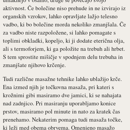
aktivnost. Če bolečine niso prehude in ne izvirajo iz
organskih vzrokov, lahko opravljate lažjo telesno
vadbo, ki bo bolečine morda nekoliko zmanjšala. Če
za vadbo niste razpoložene, si lahko pomagate s
toplimi obkladki, kopeljo, ki ji dodate eterična olja,
ali s termoforjem, ki ga položite na trebuh ali hrbet.
S tem sprostite mišičje v spodnjem delu trebuha in
zmanjšate njihovo krčenje.
Tudi različne masažne tehnike lahko ublažijo krče.
Ena izmed njih je točkovna masaža, pri kateri s
krožnimi gibi masiramo dve jamici, ki se nahajata
nad zadnjico. Pri masiranju uporabljamo konice
prstov, masiramo pol minute in nato za kratek čas
prenehamo. Nekaterim pomaga tudi masaža točke,
ki leži med obema obrvema. Omenjeno masažo