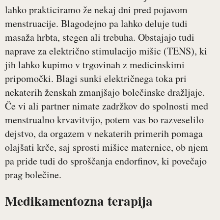
lahko prakticiramo že nekaj dni pred pojavom
menstruacije. Blagodejno pa lahko deluje tudi
masaža hrbta, stegen ali trebuha. Obstajajo tudi
naprave za električno stimulacijo mišic (TENS), ki
jih lahko kupimo v trgovinah z medicinskimi
pripomočki. Blagi sunki električnega toka pri
nekaterih ženskah zmanjšajo bolečinske dražljaje.
Če vi ali partner nimate zadržkov do spolnosti med
menstrualno krvavitvijo, potem vas bo razveselilo
dejstvo, da orgazem v nekaterih primerih pomaga
olajšati krče, saj sprosti mišice maternice, ob njem
pa pride tudi do sproščanja endorfinov, ki povečajo
prag bolečine.
Medikamentozna terapija