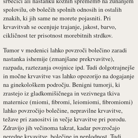
srbečici ali nastanku kožnih sprememb na zunanjem
spolovilu, ob bolečih spolnih odnosih in ostalih
znakih, ki jih same ne morete pojasniti. Pri
krvavitvah se ocenjuje trajanje, jakost, barvo,
cikličnost ter prisotnost morebitnih strdkov.
Tumor v medenici lahko povzroči bolečino zaradi
nastanka ishemije (zmanjšane prekrvavitve),
razpada, raztezanja ovojnice ipd. Tudi dolgotrajnejše
in močne krvavitve vas lahko opozorijo na dogajanje
na ginekološkem področju. Benigni tumorji, ki
zrastejo iz gladkomišičnega in vezivnega tkiva
maternice (miomi, fibromi, leiomiomi, fibromiomi)
lahko povzročijo bolečine, nepravilne krvavitve,
težave pri zanositvi in večje krvavitve pri porodu.
Zdravijo jih večinoma takrat, kadar povzročajo
neredne krvavitve, bolečine in neplodnost. Tudi