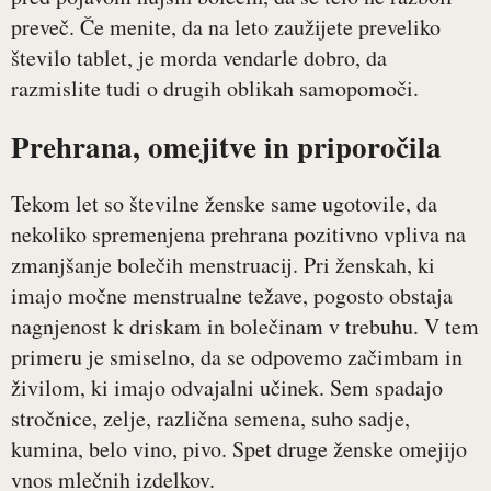
preveč. Če menite, da na leto zaužijete preveliko
število tablet, je morda vendarle dobro, da
razmislite tudi o drugih oblikah samopomoči.
Prehrana, omejitve in priporočila
Tekom let so številne ženske same ugotovile, da
nekoliko spremenjena prehrana pozitivno vpliva na
zmanjšanje bolečih menstruacij. Pri ženskah, ki
imajo močne menstrualne težave, pogosto obstaja
nagnjenost k driskam in bolečinam v trebuhu. V tem
primeru je smiselno, da se odpovemo začimbam in
živilom, ki imajo odvajalni učinek. Sem spadajo
stročnice, zelje, različna semena, suho sadje,
kumina, belo vino, pivo. Spet druge ženske omejijo
vnos mlečnih izdelkov.