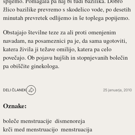
spijemo. Pomagala pa naj bi tudi bazilika. Dobro
žlico bazilike prevremo s skodelico vode, po desetih
minutah prevretek odlijemo in še toplega popijemo.
Obstajajo številne teze za ali proti omenjenim
navadam, na posameznici pa je, da sama ugotoviti,
katera živila ji težave omilijo, katera pa celo
povečajo. Ob pojavu hujših in stopnjevanih bolečin
pa obiščite ginekologa.
DELI ČLANEK
25 januarja, 2010
Oznake:
boleče menstruacije
dismenoreja
krči med menstruacijo
menstruacija