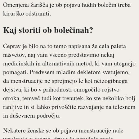
Omenjena žarišča je ob pojavu hudih bolečin treba
kirurško odstraniti.
Kaj storiti ob bolečinah?
Čeprav je bilo na to temo napisana že cela paleta
nasvetov, naj vam vseeno predstavimo nekaj
medicinskih in alternativnih metod, ki vam utegnejo
pomagati. Predvsem mladim dekletom svetujemo,
da menstruacije ne sprejmejo le kot neizogibnega
dejstva, ki bo v prihodnosti omogočilo rojstvo
otroka, temveč tudi kot trenutek, ko ste nekoliko bolj
ranljive in si lahko privoščite razvajanje na telesnem
in duševnem področju.
Nekatere ženske se ob pojavu menstruacije rade
umaknejo v osamo, druge še povečajo svojo