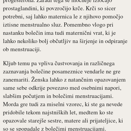
prostaglandini, ki povzročijo krče. Krči so sicer
potrebni, saj lahko maternica le z njihovo pomočjo
iztisne menstrualno sluz. Pomembno vlogo pri
nastanku bolečin ima tudi maternični vrat, ki je
lahko nekoliko bolj občutljiv na širjenje in odpiranje
ob menstruaciji.
Kljub temu pa vpliva čustvovanja in različnega
zaznavanja bolečine posameznice vendarle ne gre
zanemariti. Ženska lahko z natančnim opazovanjem
same sebe odkrije povezavo med osebnimi napori,
slabšim počutjem in bolečimi menstruacijami.
Morda gre tudi za miselni vzorec, ki ste ga nevede
pridobile tekom najstniških let, medtem ko ste
opazovale starejše sestre, matere ali prijateljice, ki
so se spopadale z bolečimi menstruacijami.