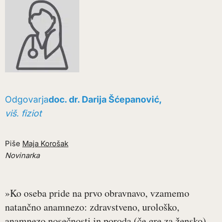
Odgovarja
doc. dr. Darija Šćepanović,
viš. fiziot
Piše
Maja Korošak
Novinarka
»Ko oseba pride na prvo obravnavo, vzamemo
natančno anamnezo: zdravstveno, urološko,
anamnezo nosečnosti in poroda (če gre za žensko),