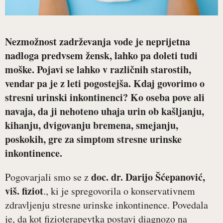
Nezmožnost zadrževanja vode je neprijetna
nadloga predvsem žensk, lahko pa doleti tudi
moške. Pojavi se lahko v različnih starostih,
vendar pa je z leti pogostejša. Kdaj govorimo o
stresni urinski inkontinenci? Ko oseba pove ali
navaja, da ji nehoteno uhaja urin ob kašljanju,
kihanju, dvigovanju bremena, smejanju,
poskokih, gre za simptom stresne urinske
inkontinence.
doc. dr. Darijo Šćepanović,
Pogovarjali smo se z
viš. fiziot
., ki je spregovorila o konservativnem
zdravljenju stresne urinske inkontinence. Povedala
je, da kot fizioterapevtka postavi diagnozo na