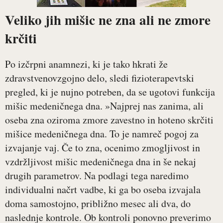
Veliko jih mišic ne zna ali ne zmore
krčiti
Po izčrpni anamnezi, ki je tako hkrati že
zdravstvenovzgojno delo, sledi fizioterapevtski
pregled, ki je nujno potreben, da se ugotovi funkcija
mišic medeničnega dna. »Najprej nas zanima, ali
oseba zna oziroma zmore zavestno in hoteno skrčiti
mišice medeničnega dna. To je namreč pogoj za
izvajanje vaj. Če to zna, ocenimo zmogljivost in
vzdržljivost mišic medeničnega dna in še nekaj
drugih parametrov. Na podlagi tega naredimo
individualni načrt vadbe, ki ga bo oseba izvajala
doma samostojno, približno mesec ali dva, do
naslednje kontrole. Ob kontroli ponovno preverimo