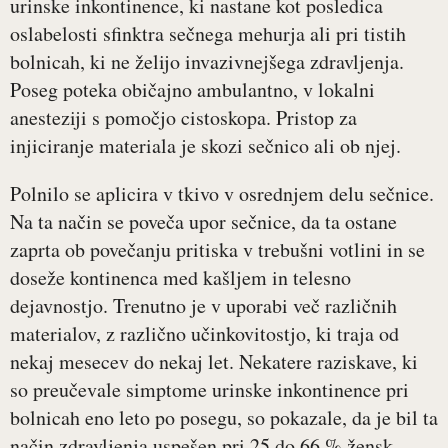
urinske inkontinence, ki nastane kot posledica
oslabelosti sfinktra sečnega mehurja ali pri tistih
bolnicah, ki ne želijo invazivnejšega zdravljenja.
Poseg poteka običajno ambulantno, v lokalni
anesteziji s pomočjo cistoskopa. Pristop za
injiciranje materiala je skozi sečnico ali ob njej.
Polnilo se aplicira v tkivo v osrednjem delu sečnice.
Na ta način se poveča upor sečnice, da ta ostane
zaprta ob povečanju pritiska v trebušni votlini in se
doseže kontinenca med kašljem in telesno
dejavnostjo. Trenutno je v uporabi več različnih
materialov, z različno učinkovitostjo, ki traja od
nekaj mesecev do nekaj let. Nekatere raziskave, ki
so preučevale simptome urinske inkontinence pri
bolnicah eno leto po posegu, so pokazale, da je bil ta
način zdravljenja uspešen pri 25 do 66 % žensk,