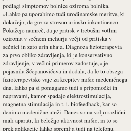
podlagi simptomov bolnice oziroma bolnika.
»Lahko pa uporabimo tudi urodinamske meritve, ki
dokažejo, da gre za stresno urinsko inkontinenco.
Pokažejo namreč, da je pritisk v trebušni votlini
oziroma v sečnem mehurju večji od pritiska v
sečnici in zato urin uhaja. Diagnoza fizioterapevta
za prvo obliko zdravljenja, ki je konservativno
zdravljenje, v večini primerov zadostuje,« je
pojasnila Šćepanovićeva in dodala, da le to obsega
fizioterapevtske vaje za krepitev mišic medeničnega
dna, lahko pa si pomagamo tudi s pripomočki in
napravami, kamor spadajo elektrostimulacija,
magnetna stimulacija in t. i. biofeedback, kar so
denimo medenične uteži. Danes so na voljo različni
mali aparati, ki beležijo aktivnost mišic, in to se
prek aplikacije lahko spremlja tudi na telefonu.