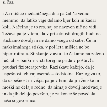
si čas.
»Za mišice medeničnega dna pa žal še vedno
menimo, da lahko vaje delamo kjer koli in kadar
koli. Načelno je to res, saj se navzven nič ne vidi.
Težava pa je v tem, da v prisotnosti drugih ljudi ne
stiskamo dovolj in ne damo vsega od sebe. Če ni
maksimalnega stiska, v pol leta mišica ne bo
hipertrofirala. Stiskanje v avtu, ko čakamo na zeleno
luč, ali v banki v vrsti torej ne pride v poštev!«
poudari fizioterapevtka. Raziskave kažejo, da je
uspešnost teh vaj osemdesetodstotna. Razlog za to,
da uspešnost ni višja, pa je v tem, da jih ženske in
moški ne delajo redno, da nimajo dovolj motivacije
in da jih delajo površno, je za konec še povedala
naša sogovornica.