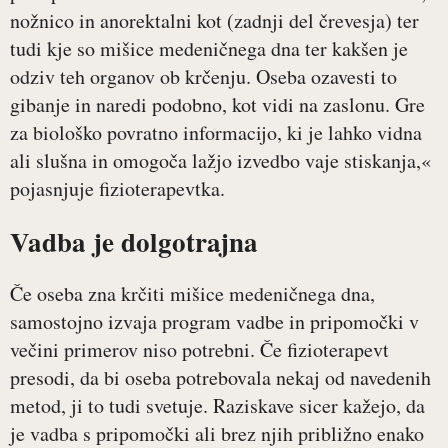
nožnico in anorektalni kot (zadnji del črevesja) ter
tudi kje so mišice medeničnega dna ter kakšen je
odziv teh organov ob krčenju. Oseba ozavesti to
gibanje in naredi podobno, kot vidi na zaslonu. Gre
za biološko povratno informacijo, ki je lahko vidna
ali slušna in omogoča lažjo izvedbo vaje stiskanja,«
pojasnjuje fizioterapevtka.
Vadba je dolgotrajna
Če oseba zna krčiti mišice medeničnega dna,
samostojno izvaja program vadbe in pripomočki v
večini primerov niso potrebni. Če fizioterapevt
presodi, da bi oseba potrebovala nekaj od navedenih
metod, ji to tudi svetuje. Raziskave sicer kažejo, da
je vadba s pripomočki ali brez njih približno enako