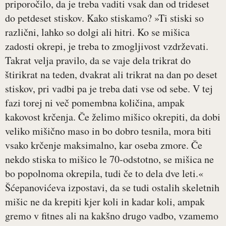
priporočilo, da je treba vaditi vsak dan od trideset
do petdeset stiskov. Kako stiskamo? »Ti stiski so
različni, lahko so dolgi ali hitri. Ko se mišica
zadosti okrepi, je treba to zmogljivost vzdrževati.
Takrat velja pravilo, da se vaje dela trikrat do
štirikrat na teden, dvakrat ali trikrat na dan po deset
stiskov, pri vadbi pa je treba dati vse od sebe. V tej
fazi torej ni več pomembna količina, ampak
kakovost krčenja. Če želimo mišico okrepiti, da dobi
veliko mišično maso in bo dobro tesnila, mora biti
vsako krčenje maksimalno, kar oseba zmore. Če
nekdo stiska to mišico le 70-odstotno, se mišica ne
bo popolnoma okrepila, tudi če to dela dve leti.«
Šćepanovićeva izpostavi, da se tudi ostalih skeletnih
mišic ne da krepiti kjer koli in kadar koli, ampak
gremo v fitnes ali na kakšno drugo vadbo, vzamemo