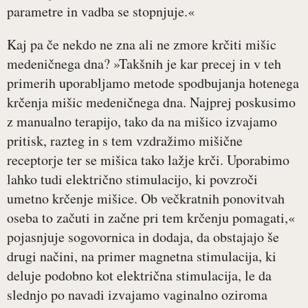
parametre in vadba se stopnjuje.«
Kaj pa če nekdo ne zna ali ne zmore krčiti mišic
medeničnega dna? »Takšnih je kar precej in v teh
primerih uporabljamo metode spodbujanja hotenega
krčenja mišic medeničnega dna. Najprej poskusimo
z manualno terapijo, tako da na mišico izvajamo
pritisk, razteg in s tem vzdražimo mišične
receptorje ter se mišica tako lažje krči. Uporabimo
lahko tudi električno stimulacijo, ki povzroči
umetno krčenje mišice. Ob večkratnih ponovitvah
oseba to začuti in začne pri tem krčenju pomagati,«
pojasnjuje sogovornica in dodaja, da obstajajo še
drugi načini, na primer magnetna stimulacija, ki
deluje podobno kot električna stimulacija, le da
slednjo po navadi izvajamo vaginalno oziroma