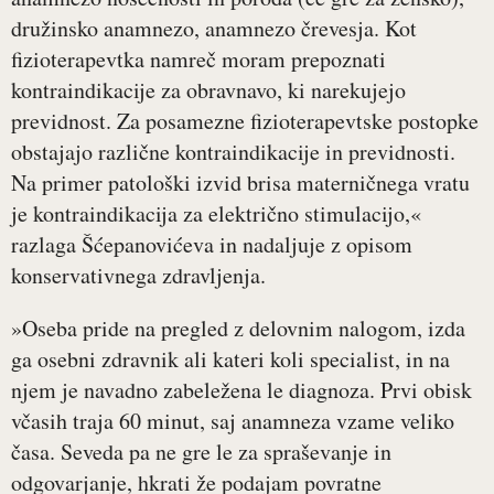
družinsko anamnezo, anamnezo črevesja. Kot
fizioterapevtka namreč moram prepoznati
kontraindikacije za obravnavo, ki narekujejo
previdnost. Za posamezne fizioterapevtske postopke
obstajajo različne kontraindikacije in previdnosti.
Na primer patološki izvid brisa materničnega vratu
je kontraindikacija za električno stimulacijo,«
razlaga Šćepanovićeva in nadaljuje z opisom
konservativnega zdravljenja.
»Oseba pride na pregled z delovnim nalogom, izda
ga osebni zdravnik ali kateri koli specialist, in na
njem je navadno zabeležena le diagnoza. Prvi obisk
včasih traja 60 minut, saj anamneza vzame veliko
časa. Seveda pa ne gre le za spraševanje in
odgovarjanje, hkrati že podajam povratne