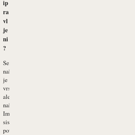
ip
ra
vl
je
ni
?
Seneni
nahod
je
vrsta
alergijskega
nahoda.
Imunski
sistem
povsem