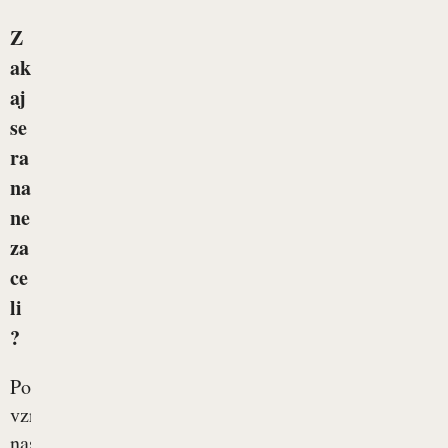
Z
ak
aj
se
ra
na
ne
za
ce
li
?
Po
vzroku
nastanka