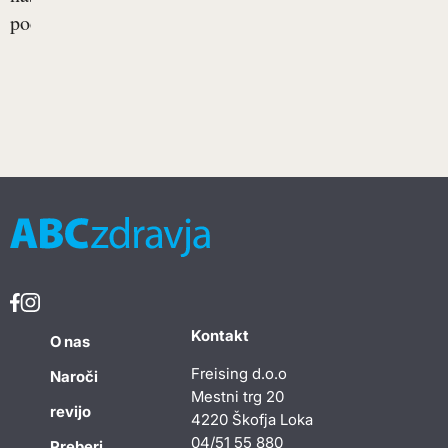
počasi...
Kontakt
O nas
Freising d.o.o
Naroči
Mestni trg 20
revijo
4220 Škofja Loka
04/51 55 880
Preberi