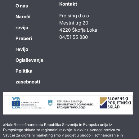
Kontakt
O nas
Freising d.o.o
Naroči
Mestni trg 20
revijo
4220 Škofja Loka
04/51 55 880
Preberi
revijo
Oglaševanje
Politika
zasebnosti
»Naložbo sofinancirata Republika Slovenija in Evropska unija iz
Evropskega sklada za regionalni razvoj«. V okviru javnega poziva za
Vavčer za digitalni marketing smo v podjetju pridobili sofinanciranje in