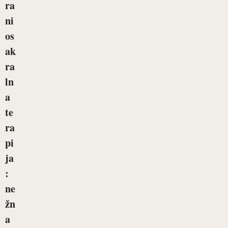
ra
ni
os
ak
ra
ln
a
te
ra
pi
ja
:
ne
žn
a