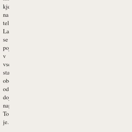
kjerkoli
na
telesu.
Lahko
se
pojavi
v
vseh
starostnih
obdobjih,
od
dojenčka
naprej.
To
je...