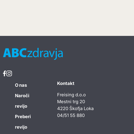
Kontakt
O nas
Freising d.o.o
Naroči
Mestni trg 20
revijo
4220 Škofja Loka
04/51 55 880
Preberi
revijo