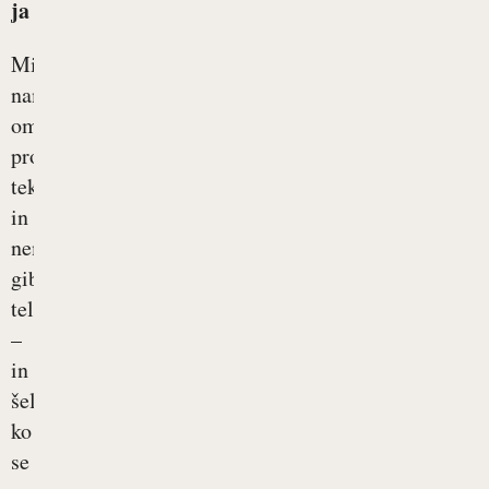
ja
Mišice
nam
omogočajo
prožno,
tekoče
in
nemoteno
gibanje
telesa
–
in
šele
ko
se