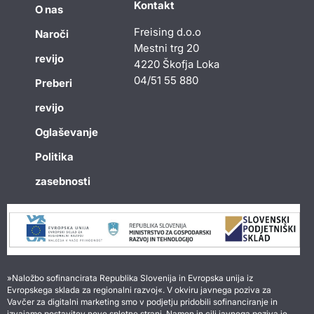
Kontakt
O nas
Freising d.o.o
Naroči
Mestni trg 20
revijo
4220 Škofja Loka
04/51 55 880
Preberi
revijo
Oglaševanje
Politika
zasebnosti
»Naložbo sofinancirata Republika Slovenija in Evropska unija iz
Evropskega sklada za regionalni razvoj«. V okviru javnega poziva za
Vavčer za digitalni marketing smo v podjetju pridobili sofinanciranje in
izvajamo postavitev nove spletne strani. Namen in cilj javnega poziva je