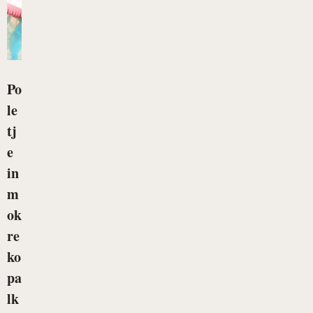
Po
le
tj
e
in
m
ok
re
ko
pa
lk