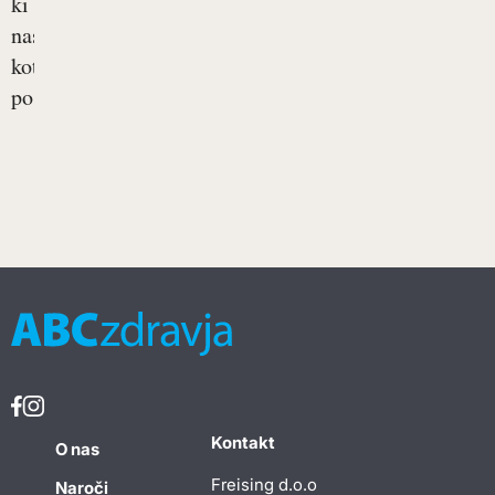
ki
nastanejo
kot
posledica...
Kontakt
O nas
Freising d.o.o
Naroči