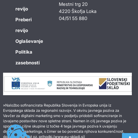
Mestni trg 20
revijo
4220 Škofja Loka
04/51 55 880
Preberi
revijo
Oglaševanje
Politika
zasebnosti
»Naložbo sofinancirata Republika Slovenija in Evropska unija iz
Evropskega sklada za regionalni razvoj«. V okviru javnega poziva za
Vavčer za digitalni marketing smo v podjetju pridobili sofinanciranje in
izvajamo postavitev nove spletne strani. Namen in cilj javnega poziva je
spodbuditi ciljne skupine iz točke 4 tega javnega poziva k uvajanju
digitalnega marketinga, s čimer se bo povečala njihova konkurenčnost,
Open 
dodana vrednost oz. prihodki.(www.eu-skladi.si)