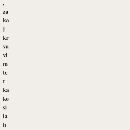
,
za
ka
j
kr
va
vi
m
te
r
ka
ko
si
la
h