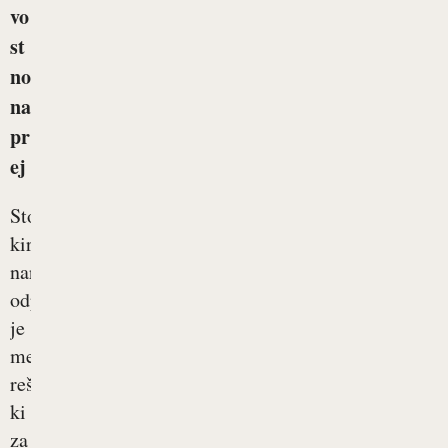
vo
st
no
na
pr
ej
Stoma,
kirurško
narejena
odprtina,
je
medicinska
rešitev,
ki
za