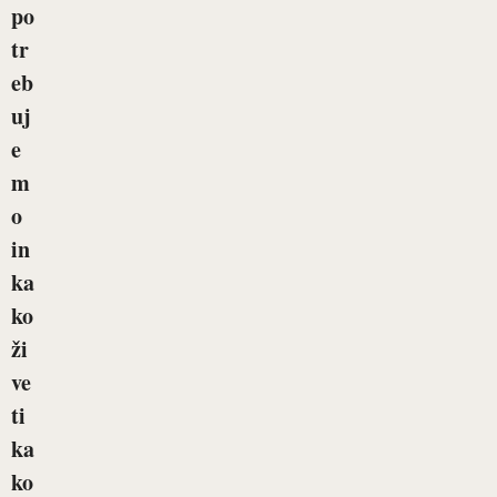
po
tr
eb
uj
e
m
o
in
ka
ko
ži
ve
ti
ka
ko