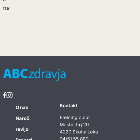
tudi...
Kontakt
O nas
Freising d.o.o
Naroči
Mestni trg 20
revijo
4220 Škofja Loka
04/51 55 880