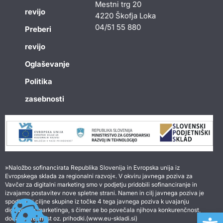
Mestni trg 20
revijo
4220 Škofja Loka
04/51 55 880
Preberi
revijo
Oglaševanje
Politika
zasebnosti
»Naložbo sofinancirata Republika Slovenija in Evropska unija iz
Evropskega sklada za regionalni razvoj«. V okviru javnega poziva za
Vavčer za digitalni marketing smo v podjetju pridobili sofinanciranje in
izvajamo postavitev nove spletne strani. Namen in cilj javnega poziva je
spodbuditi ciljne skupine iz točke 4 tega javnega poziva k uvajanju
digitalnega marketinga, s čimer se bo povečala njihova konkurenčnost,
Open 
dodana vrednost oz. prihodki.(www.eu-skladi.si)