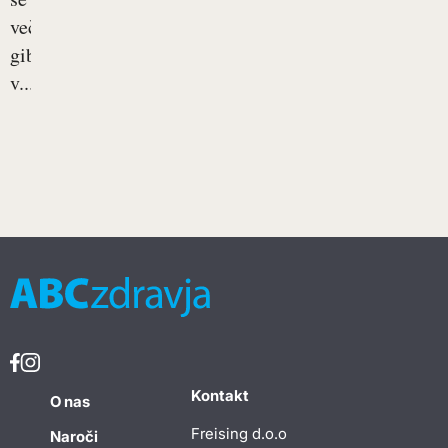
več
gibamo
v...
Kontakt
O nas
Freising d.o.o
Naroči