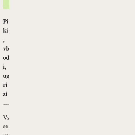
Pi
ki
,
vb
od
i,
ug
ri
zi
…
Vsi
se
veselimo