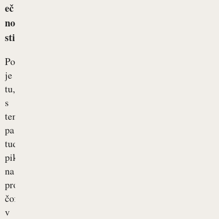
eč
no
sti
Poletje
je
tu,
s
tem
pa
tudi
pikniki
na
prostem,
čofotanje
v