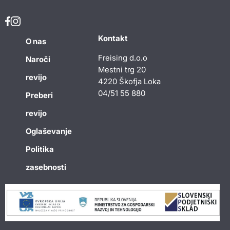
Kontakt
O nas
Freising d.o.o
Naroči
Mestni trg 20
revijo
4220 Škofja Loka
04/51 55 880
Preberi
revijo
Oglaševanje
Politika
zasebnosti