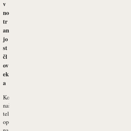
v
no
tr
an
jo
st
čl
ov
ek
a
Ko
naše
telo
opozori
na