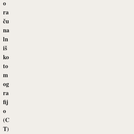
o
ra
ču
na
ln
iš
ko
to
m
og
ra
fij
o
(C
T)