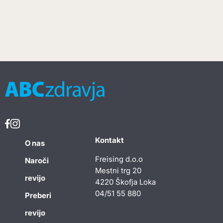
Kontakt
O nas
Freising d.o.o
Naroči
Mestni trg 20
revijo
4220 Škofja Loka
04/51 55 880
Preberi
revijo