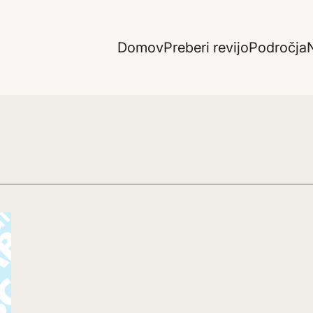
Domov
Preberi revijo
Področja
N