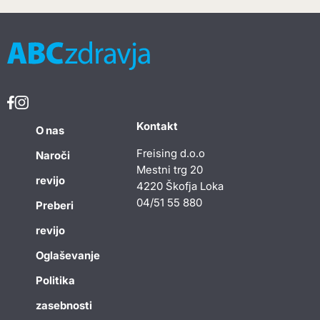
Kontakt
O nas
Freising d.o.o
Naroči
Mestni trg 20
revijo
4220 Škofja Loka
04/51 55 880
Preberi
revijo
Oglaševanje
Politika
zasebnosti