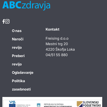
Kontakt
O nas
Freising d.o.o
Naroči
Mestni trg 20
revijo
4220 Škofja Loka
04/51 55 880
Preberi
revijo
Oglaševanje
Politika
zasebnosti