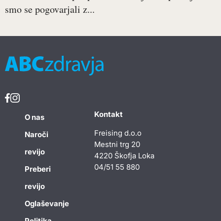
smo se pogovarjali z...
Kontakt
O nas
Freising d.o.o
Naroči
Mestni trg 20
revijo
4220 Škofja Loka
04/51 55 880
Preberi
revijo
Oglaševanje
Politika