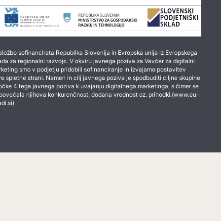
ložbo sofinancirata Republika Slovenija in Evropska unija iz Evropskega
ada za regionalni razvoj«. V okviru javnega poziva za Vavčer za digitalni
keting smo v podjetju pridobili sofinanciranje in izvajamo postavitev
e spletne strani. Namen in cilj javnega poziva je spodbuditi ciljne skupine
točke 4 tega javnega poziva k uvajanju digitalnega marketinga, s čimer se
povečala njihova konkurenčnost, dodana vrednost oz. prihodki.(www.eu-
adi.si)