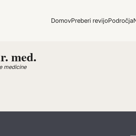
Domov
Preberi revijo
Področja
N
r. med.
ske medicine