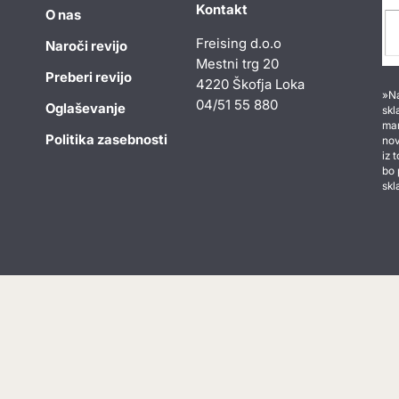
Kontakt
O nas
Freising d.o.o
Naroči revijo
Mestni trg 20
Preberi revijo
4220 Škofja Loka
»Na
04/51 55 880
Oglaševanje
skl
mar
Politika zasebnosti
nov
iz 
bo 
skl