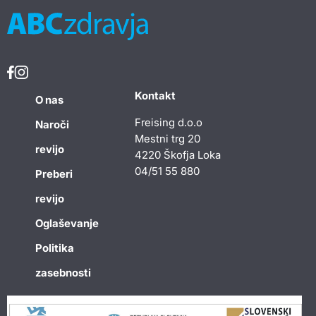
Kontakt
O nas
Freising d.o.o
Naroči
Mestni trg 20
revijo
4220 Škofja Loka
04/51 55 880
Preberi
revijo
Oglaševanje
Politika
zasebnosti