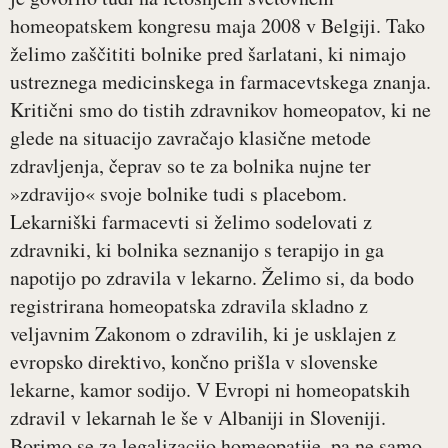
homeopatskem kongresu maja 2008 v Belgiji. Tako
želimo zaščititi bolnike pred šarlatani, ki nimajo
ustreznega medicinskega in farmacevtskega znanja.
Kritični smo do tistih zdravnikov homeopatov, ki ne
glede na situacijo zavračajo klasične metode
zdravljenja, čeprav so te za bolnika nujne ter
»zdravijo« svoje bolnike tudi s placebom.
Lekarniški farmacevti si želimo sodelovati z
zdravniki, ki bolnika seznanijo s terapijo in ga
napotijo po zdravila v lekarno. Želimo si, da bodo
registrirana homeopatska zdravila skladno z
veljavnim Zakonom o zdravilih, ki je usklajen z
evropsko direktivo, končno prišla v slovenske
lekarne, kamor sodijo. V Evropi ni homeopatskih
zdravil v lekarnah le še v Albaniji in Sloveniji.
Borimo se za legalizacijo homeopatije, pa ne samo