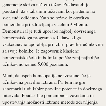
generacije skriva nešteto težav. Predavatelj je
poudaril, da s takšnimi težavami kot pridemo na
svet, tudi odidemo. Zato so težave iz otroštva
pomembne pri zdravljenju v celem življenju.
Demonstriral je tudi uporabo najbolj dovršenega
homeopatskega programa »Radar«, ki ga
vsakodnevno uporablja pri izbiri pravilne učinkovine
za svoje bolnike. Je zagovornik klasične
homeopatske šole in bolniku poišče zanj najboljšo
učinkovino izmed 5.000 poznanih.
Meni, da uspeh homeopatije ne izostane, če je
učinkovina pravilno izbrana. Pri tem ne gre
zanemariti tudi izbire pravilne potence in dozirnega
intervala. Poudaril je pomembnost zavedanja in
upoštevanja možnosti izbrane metode zdravljenja,