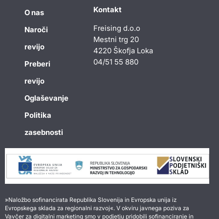
Kontakt
O nas
Freising d.o.o
Naroči
Mestni trg 20
revijo
4220 Škofja Loka
04/51 55 880
Preberi
revijo
Oglaševanje
Politika
zasebnosti
»Naložbo sofinancirata Republika Slovenija in Evropska unija iz
Evropskega sklada za regionalni razvoj«. V okviru javnega poziva za
Vavčer za digitalni marketing smo v podjetju pridobili sofinanciranje in