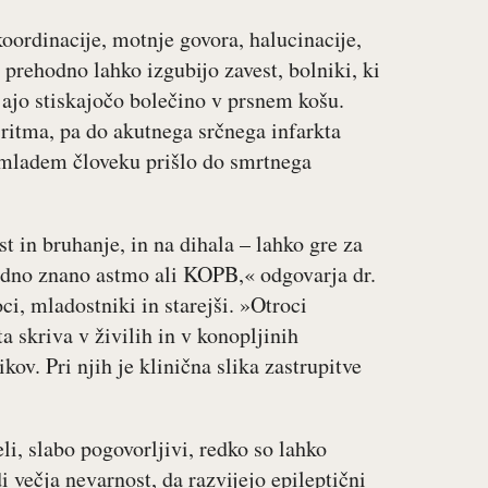
ordinacije, motnje govora, halucinacije,
prehodno lahko izgubijo zavest, bolniki, ki
jajo stiskajočo bolečino v prsnem košu.
ritma, pa do akutnega srčnega infarkta
i mladem človeku prišlo do smrtnega
st in bruhanje, in na dihala – lahko gre za
odno znano astmo ali KOPB,« odgovarja dr.
ci, mladostniki in starejši. »Otroci
 skriva v živilih in v konopljinih
kov. Pri njih je klinična slika zastrupitve
i, slabo pogovorljivi, redko so lahko
di večja nevarnost, da razvijejo epileptični