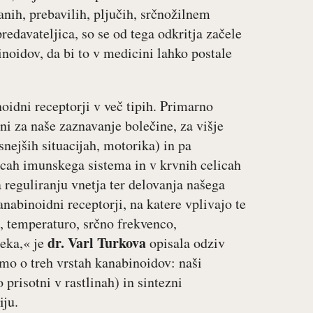
anih, prebavilih, pljučih, srčnožilnem
redavateljica, so se od tega odkritja začele
noidov, da bi to v medicini lahko postale
idni receptorji v več tipih. Primarno
ni za naše zaznavanje bolečine, za višje
ejših situacijah, motorika) in pa
elicah imunskega sistema in v krvnih celicah
eguliranju vnetja ter delovanja našega
nabinoidni receptorji, na katere vplivajo te
 temperaturo, srčno frekvenco,
dr. Varl Turkova
teka,« je
opisala odziv
imo o treh vrstah kanabinoidov: naši
prisotni v rastlinah) in sintezni
iju.