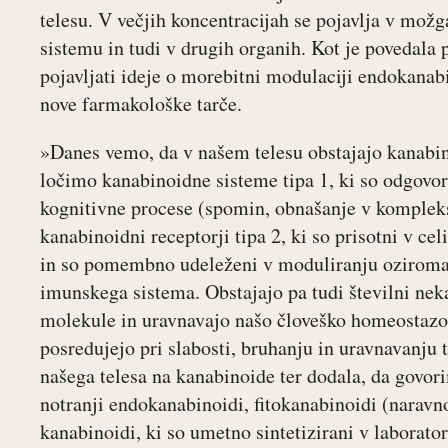
telesu. V večjih koncentracijah se pojavlja v možg
sistemu in tudi v drugih organih. Kot je povedala p
pojavljati ideje o morebitni modulaciji endokanabi
nove farmakološke tarče.
»Danes vemo, da v našem telesu obstajajo kanabino
ločimo kanabinoidne sisteme tipa 1, ki so odgovor
kognitivne procese (spomin, obnašanje v kompleksn
kanabinoidni receptorji tipa 2, ki so prisotni v c
in so pomembno udeleženi v moduliranju oziroma r
imunskega sistema. Obstajajo pa tudi številni neka
molekule in uravnavajo našo človeško homeostazo,
posredujejo pri slabosti, bruhanju in uravnavanju 
našega telesa na kanabinoide ter dodala, da govor
notranji endokanabinoidi, fitokanabinoidi (naravno 
kanabinoidi, ki so umetno sintetizirani v laborator