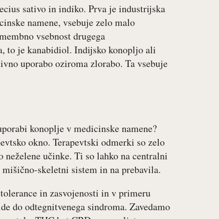
ius sativo in indiko. Prva je industrijska
dicinske namene, vsebuje zelo malo
pomembno vsebnost drugega
to je kanabidiol. Indijsko konopljo ali
tivno uporabo oziroma zlorabo. Ta vsebuje
i uporabi konoplje v medicinske namene?
pevtsko okno. Terapevtski odmerki so zelo
 neželene učinke. Ti so lahko na centralni
, mišično-skeletni sistem in na prebavila.
tolerance in zasvojenosti in v primeru
pride do odtegnitvenega sindroma. Zavedamo