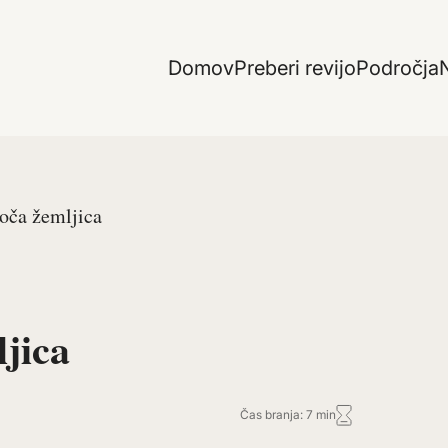
Domov
Preberi revijo
Področja
N
roča žemljica
jica
Čas branja: 7 min