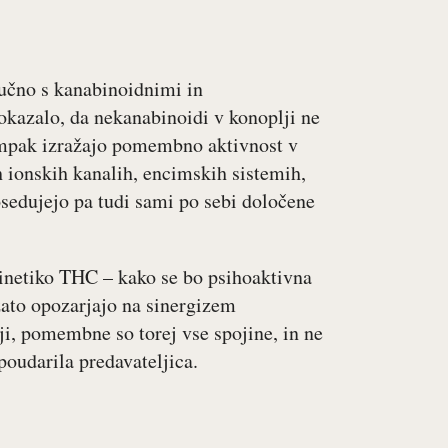
jučno s kanabinoidnimi in
okazalo, da nekanabinoidi v konoplji ne
 ampak izražajo pomembno aktivnost v
 ionskih kanalih, encimskih sistemih,
sedujejo pa tudi sami po sebi določene
netiko THC – kako se bo psihoaktivna
zato opozarjajo na sinergizem
i, pomembne so torej vse spojine, in ne
poudarila predavateljica.