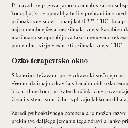
Po navadi se pogovarjamo o cannabis sativo subspec
konoplja, ki se uporablja tudi v prehrani in v me
psihoaktivne snovi – manj kot 0,3 % THC. Ima 
najpomembnejšega, nepsihoaktivnega kanabinoida, 
marihuano se uporablja za tako imenovano rekrea
pomembno višje vrednosti psihoaktivnega THC.
Ozko terapevtsko okno
S katerimi težavami pa se zdravniki srečujejo pr
»Vemo, da imajo zdravila s kanabinoidi ozko tera
blizu odmerkom, pri katerih učinkovine povzročajo
živčni sistem, srčnožilni, vplivajo lahko na dihala
Zaradi psihoaktivnega potenciala je možen razvoj 
prekinitve daljšega jemanja tega zdravila lahko 