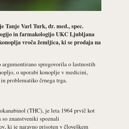
 Tanje Varl Turk, dr. med., spec.
ologijo in farmakologijo UKC Ljubljana
konoplja vroča žemljica, ki se prodaja na
 argumentirano spregovorila o lastnostih
nopljo, o uporabi konoplje v medicini,
s in problematiko črnega trga.
okanabinol (THC), je leta 1964 prvič kot
a so znanstveniki spoznali
v, ki je naravno prisoten v človeškem