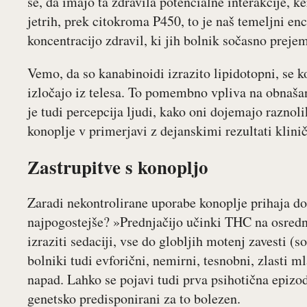
se, da imajo ta zdravila potencialne interakcije, 
jetrih, prek citokroma P450, to je naš temeljni 
koncentracijo zdravil, ki jih bolnik sočasno preje
Vemo, da so kanabinoidi izrazito lipidotopni, se k
izločajo iz telesa. To pomembno vpliva na obnaša
je tudi percepcija ljudi, kako oni dojemajo raznol
konoplje v primerjavi z dejanskimi rezultati klini
Zastrupitve s konopljo
Zaradi nekontrolirane uporabe konoplje prihaja do
najpogostejše? »Prednjačijo učinki THC na osrednj
izraziti sedaciji, vse do globljih motenj zavesti 
bolniki tudi evforični, nemirni, tesnobni, zlasti m
napad. Lahko se pojavi tudi prva psihotična epizod
genetsko predisponirani za to bolezen.