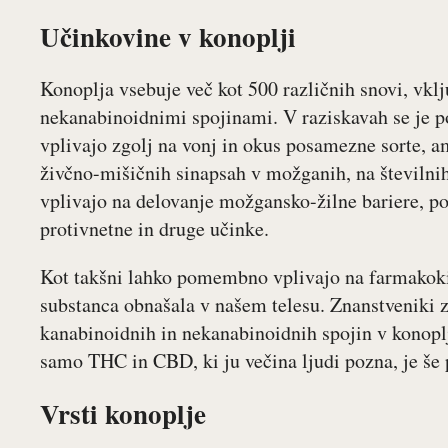
Učinkovine v konoplji
Konoplja vsebuje več kot 500 različnih snovi, vkl
nekanabinoidnimi spojinami. V raziskavah se je p
vplivajo zgolj na vonj in okus posamezne sorte,
živčno-mišičnih sinapsah v možganih, na številnih
vplivajo na delovanje možgansko-žilne bariere, po
protivnetne in druge učinke.
Kot takšni lahko pomembno vplivajo na farmakoki
substanca obnašala v našem telesu. Znanstveniki 
kanabinoidnih in nekanabinoidnih spojin v konoplj
samo THC in CBD, ki ju večina ljudi pozna, je še 
Vrsti konoplje