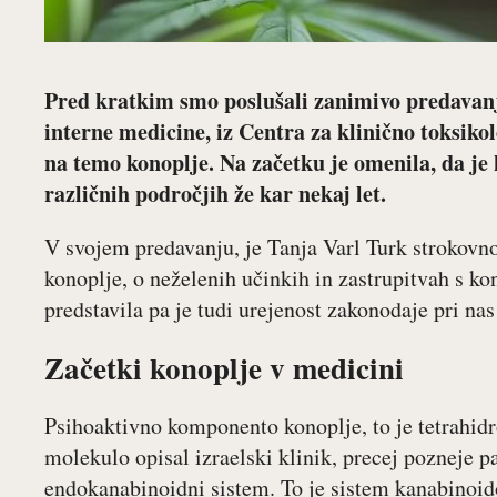
Pred kratkim smo poslušali zanimivo predavanje
interne medicine, iz Centra za klinično toksik
na temo konoplje. Na začetku je omenila, da je 
različnih področjih že kar nekaj let.
V svojem predavanju, je Tanja Varl Turk strokovno
konoplje, o neželenih učinkih in zastrupitvah s ko
predstavila pa je tudi urejenost zakonodaje pri na
Začetki konoplje v medicini
Psihoaktivno komponento konoplje, to je tetrahidr
molekulo opisal izraelski klinik, precej pozneje p
endokanabinoidni sistem. To je sistem kanabinoido