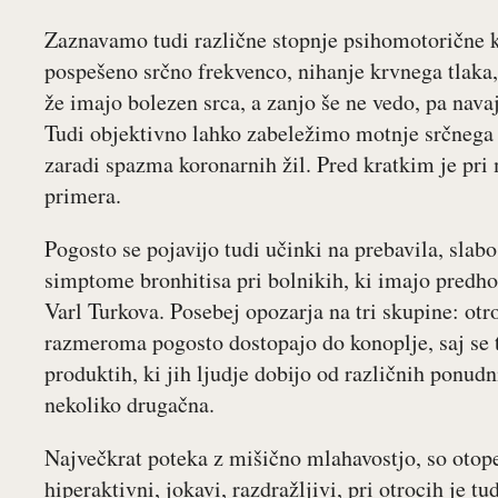
Zaznavamo tudi različne stopnje psihomotorične ko
pospešeno srčno frekvenco, nihanje krvnega tlaka, 
že imajo bolezen srca, a zanjo še ne vedo, pa nava
Tudi objektivno lahko zabeležimo motnje srčnega 
zaradi spazma koronarnih žil. Pred kratkim je pr
primera.
Pogosto se pojavijo tudi učinki na prebavila, slabo
simptome bronhitisa pri bolnikih, ki imajo predh
Varl Turkova. Posebej opozarja na tri skupine: otro
razmeroma pogosto dostopajo do konoplje, saj se ta
produktih, ki jih ljudje dobijo od različnih ponudni
nekoliko drugačna.
Največkrat poteka z mišično mlahavostjo, so otopel
hiperaktivni, jokavi, razdražljivi, pri otrocih je tu