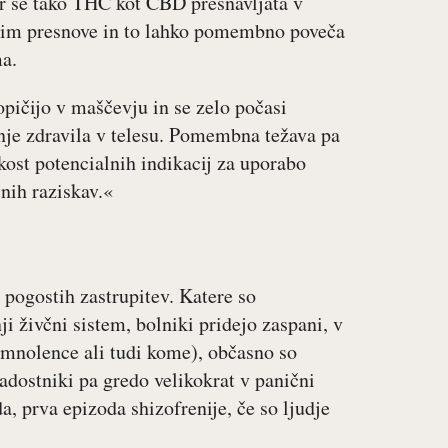
ker se tako THC kot CBD presnavljata v
encim presnove in to lahko pomembno poveča
ma.
opičijo v maščevju in se zelo počasi
nje zdravila v telesu. Pomembna težava pa
ikost potencialnih indikacij za uporabo
čnih raziskav.«
 pogostih zastrupitev. Katere so
i živčni sistem, bolniki pridejo zaspani, v
(somnolence ali tudi kome), občasno so
ladostniki pa gredo velikokrat v panični
a, prva epizoda shizofrenije, če so ljudje