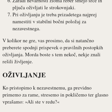
Zaradi nevarnosti zloma reber smejo srce in
pljuča oživljati le strokovnjaki.
Pri oživljanju je treba prizadetega najprej
namestiti v stabilni bočni položaj za
nezavestnega.
V kolikor ne gre, vas prosimo, da si natančno
preberete spodnji prispevek o pravilnih postopkih
oživljanja. Morda boste s tem nekoč, nekje znali
rešili življenje.
OŽIVLJANJE
Ko pristopimo k nezavestnemu, ga previdno
primemo za rame, stresemo in pokličemo ter glasno
vprašamo: »Ali ste v redu?«