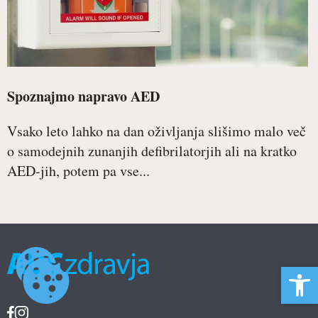
Spoznajmo napravo AED
Vsako leto lahko na dan oživljanja slišimo malo več
o samodejnih zunanjih defibrilatorjih ali na kratko
AED-jih, potem pa vse...
Open 