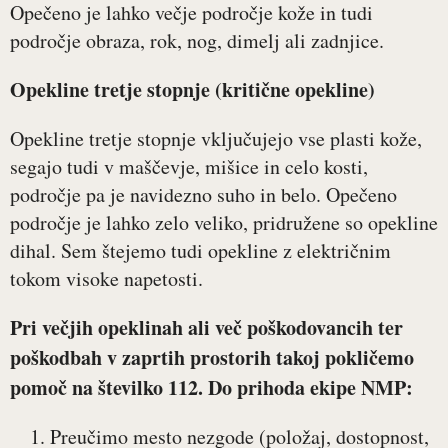
Opečeno je lahko večje področje kože in tudi
področje obraza, rok, nog, dimelj ali zadnjice.
Opekline tretje stopnje (kritične opekline)
Opekline tretje stopnje vključujejo vse plasti kože,
segajo tudi v maščevje, mišice in celo kosti,
področje pa je navidezno suho in belo. Opečeno
področje je lahko zelo veliko, pridružene so opekline
dihal. Sem štejemo tudi opekline z električnim
tokom visoke napetosti.
Pri večjih opeklinah ali več poškodovancih ter
poškodbah v zaprtih prostorih takoj pokličemo
pomoč na številko 112. Do prihoda ekipe NMP:
Preučimo mesto nezgode (položaj, dostopnost,