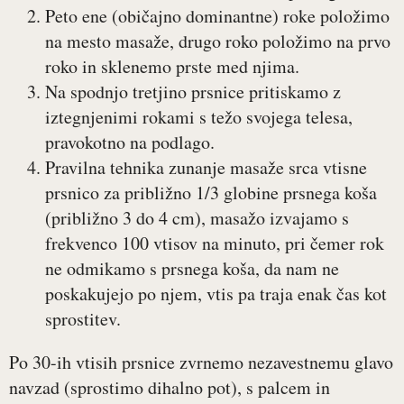
Peto ene (običajno dominantne) roke položimo
na mesto masaže, drugo roko položimo na prvo
roko in sklenemo prste med njima.
Na spodnjo tretjino prsnice pritiskamo z
iztegnjenimi rokami s težo svojega telesa,
pravokotno na podlago.
Pravilna tehnika zunanje masaže srca vtisne
prsnico za približno 1/3 globine prsnega koša
(približno 3 do 4 cm), masažo izvajamo s
frekvenco 100 vtisov na minuto, pri čemer rok
ne odmikamo s prsnega koša, da nam ne
poskakujejo po njem, vtis pa traja enak čas kot
sprostitev.
Po 30-ih vtisih prsnice zvrnemo nezavestnemu glavo
navzad (sprostimo dihalno pot), s palcem in