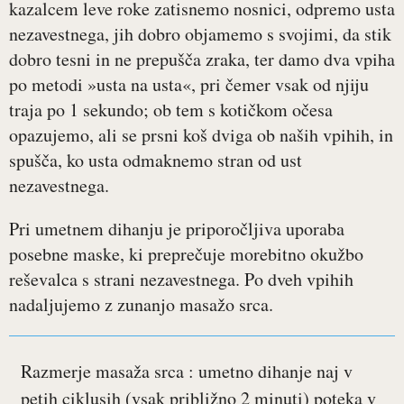
kazalcem leve roke zatisnemo nosnici, odpremo usta
nezavestnega, jih dobro objamemo s svojimi, da stik
dobro tesni in ne prepušča zraka, ter damo dva vpiha
po metodi »usta na usta«, pri čemer vsak od njiju
traja po 1 sekundo; ob tem s kotičkom očesa
opazujemo, ali se prsni koš dviga ob naših vpihih, in
spušča, ko usta odmaknemo stran od ust
nezavestnega.
Pri umetnem dihanju je priporočljiva uporaba
posebne maske, ki preprečuje morebitno okužbo
reševalca s strani nezavestnega. Po dveh vpihih
nadaljujemo z zunanjo masažo srca.
Razmerje masaža srca : umetno dihanje naj v
petih ciklusih (vsak približno 2 minuti) poteka v