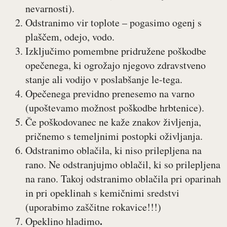
nevarnosti).
Odstranimo vir toplote – pogasimo ogenj s
plaščem, odejo, vodo.
Izključimo pomembne pridružene poškodbe
opečenega, ki ogrožajo njegovo zdravstveno
stanje ali vodijo v poslabšanje le-tega.
Opečenega previdno prenesemo na varno
(upoštevamo možnost poškodbe hrbtenice).
Če poškodovanec ne kaže znakov življenja,
pričnemo s temeljnimi postopki oživljanja.
Odstranimo oblačila, ki niso prilepljena na
rano. Ne odstranjujmo oblačil, ki so prilepljena
na rano. Takoj odstranimo oblačila pri oparinah
in pri opeklinah s kemičnimi sredstvi
(uporabimo zaščitne rokavice!!!)
.
Opeklino hladimo