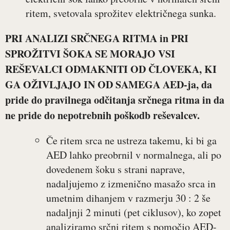
ritem, svetovala sprožitev električnega sunka.
PRI ANALIZI SRČNEGA RITMA in PRI
SPROŽITVI ŠOKA SE MORAJO VSI
REŠEVALCI ODMAKNITI OD ČLOVEKA, KI
GA OŽIVLJAJO IN OD SAMEGA AED-ja, da
pride do pravilnega odčitanja srčnega ritma in da
ne pride do nepotrebnih poškodb reševalcev.
Če ritem srca ne ustreza takemu, ki bi ga
AED lahko preobrnil v normalnega, ali po
dovedenem šoku s strani naprave,
nadaljujemo z izmenično masažo srca in
umetnim dihanjem v razmerju 30 : 2 še
nadaljnji 2 minuti (pet ciklusov), ko zopet
analiziramo srčni ritem s pomočjo AED-