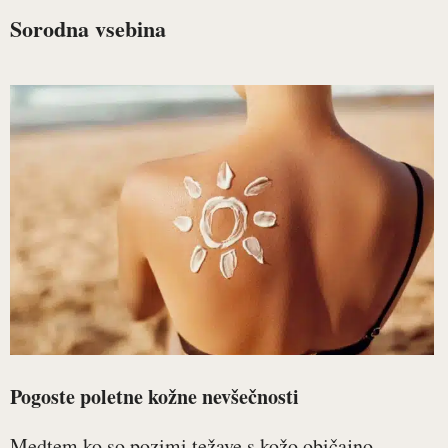
Sorodna vsebina
Pogoste poletne kožne nevšečnosti
Medtem ko so pozimi težave s kožo običajno