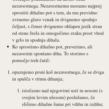
nezavestnega. Nezavestnemu moramo najprej
sprostiti dihalno pot s tem, da mu previdno
zvrnemo glavo vznak in dvignemo spodnjo
čeljust, s čimer dvignemo ohlapen jezik stran
od stene žrela in omogočimo zraku prost vhod
v grlo in spodnja dihala.
Ko sprostimo dihalno pot, preverimo, ali
nezavestni spontano diha. To storimo s
pomočjo treh čutil:
opazujemo prsni koš nezavestnega, če se dviga
in spušča v ritmu dihanja;
istočasno nad njegovimi usti in nosom (s
svojim levim ušesom) poslušamo, če
slišimo dihalne šume pri vdihu in izdihu;