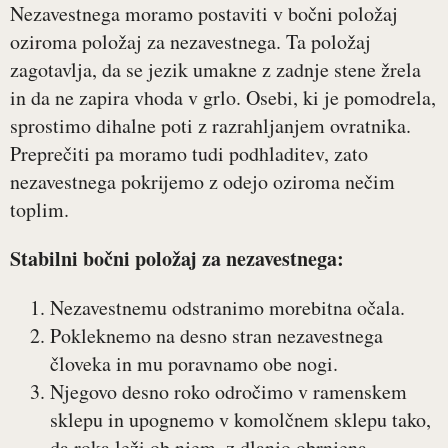
Nezavestnega moramo postaviti v bočni položaj
oziroma položaj za nezavestnega. Ta položaj
zagotavlja, da se jezik umakne z zadnje stene žrela
in da ne zapira vhoda v grlo. Osebi, ki je pomodrela,
sprostimo dihalne poti z razrahljanjem ovratnika.
Preprečiti pa moramo tudi podhladitev, zato
nezavestnega pokrijemo z odejo oziroma nečim
toplim.
Stabilni bočni položaj za nezavestnega:
Nezavestnemu odstranimo morebitna očala.
Pokleknemo na desno stran nezavestnega
človeka in mu poravnamo obe nogi.
Njegovo desno roko odročimo v ramenskem
sklepu in upognemo v komolčnem sklepu tako,
da roka leži ob njem, z dlanjo obrnjena