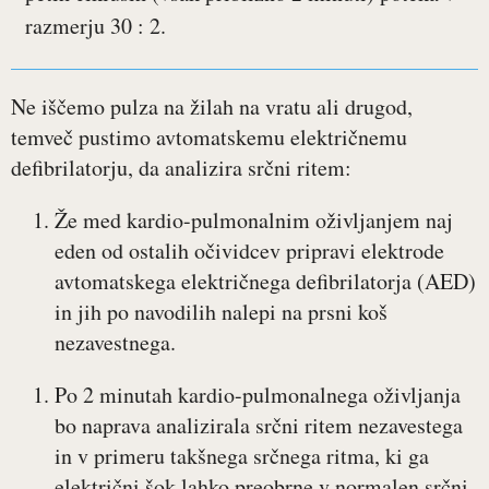
razmerju 30 : 2.
Ne iščemo pulza na žilah na vratu ali drugod,
temveč pustimo avtomatskemu električnemu
defibrilatorju, da analizira srčni ritem:
Že med kardio-pulmonalnim oživljanjem naj
eden od ostalih očividcev pripravi elektrode
avtomatskega električnega defibrilatorja (AED)
in jih po navodilih nalepi na prsni koš
nezavestnega.
Po 2 minutah kardio-pulmonalnega oživljanja
bo naprava analizirala srčni ritem nezavestega
in v primeru takšnega srčnega ritma, ki ga
električni šok lahko preobrne v normalen srčni