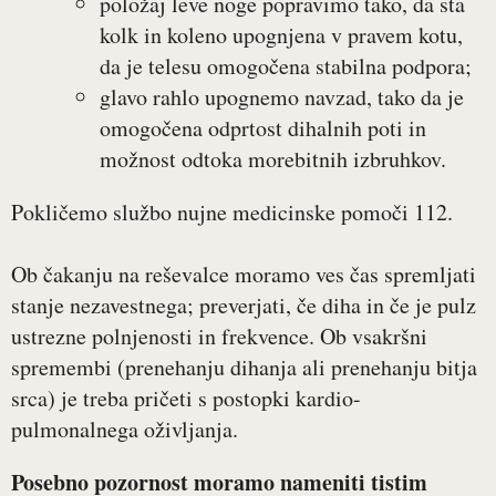
položaj leve noge popravimo tako, da sta
kolk in koleno upognjena v pravem kotu,
da je telesu omogočena stabilna podpora;
glavo rahlo upognemo navzad, tako da je
omogočena odprtost dihalnih poti in
možnost odtoka morebitnih izbruhkov.
Pokličemo službo nujne medicinske pomoči 112.
Ob čakanju na reševalce moramo ves čas spremljati
stanje nezavestnega; preverjati, če diha in če je pulz
ustrezne polnjenosti in frekvence. Ob vsakršni
spremembi (prenehanju dihanja ali prenehanju bitja
srca) je treba pričeti s postopki kardio-
pulmonalnega oživljanja.
Posebno pozornost moramo nameniti tistim