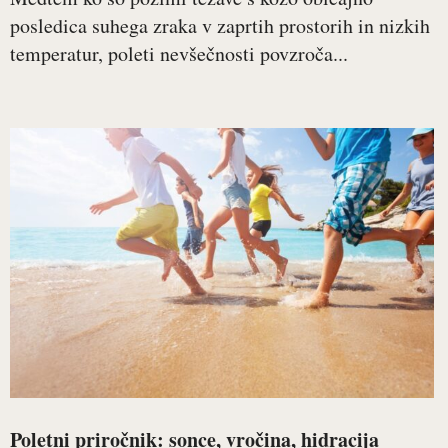
posledica suhega zraka v zaprtih prostorih in nizkih
temperatur, poleti nevšečnosti povzroča...
Poletni priročnik: sonce, vročina, hidracija