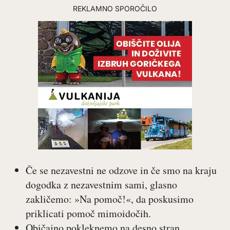
REKLAMNO SPOROČILO
Če se nezavestni ne odzove in če smo na kraju
dogodka z nezavestnim sami, glasno
zakličemo: »Na pomoč!«, da poskusimo
priklicati pomoč mimoidočih.
Običajno pokleknemo na desno stran