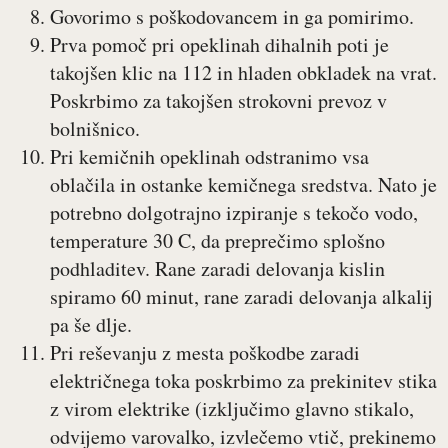
Govorimo s poškodovancem in ga pomirimo.
Prva pomoč pri opeklinah dihalnih poti je
takojšen klic na 112 in hladen obkladek na vrat.
Poskrbimo za takojšen strokovni prevoz v
bolnišnico.
Pri kemičnih opeklinah odstranimo vsa
oblačila in ostanke kemičnega sredstva. Nato je
potrebno dolgotrajno izpiranje s tekočo vodo,
temperature 30 C, da preprečimo splošno
podhladitev. Rane zaradi delovanja kislin
spiramo 60 minut, rane zaradi delovanja alkalij
pa še dlje.
Pri reševanju z mesta poškodbe zaradi
električnega toka poskrbimo za prekinitev stika
z virom elektrike (izključimo glavno stikalo,
odvijemo varovalko, izvlečemo vtič, prekinemo