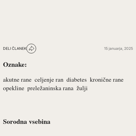
DELI ČLANEK
15 januarja, 2025
Oznake:
akutne rane
celjenje ran
diabetes
kronične rane
opekline
preležaninska rana
žulji
Sorodna vsebina