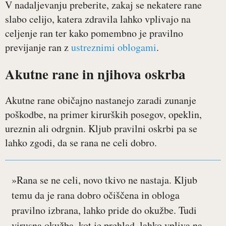
V nadaljevanju preberite, zakaj se nekatere rane
slabo celijo, katera zdravila lahko vplivajo na
celjenje ran ter kako pomembno je pravilno
previjanje ran z
ustreznimi oblogami
.
Akutne rane in njihova oskrba
Akutne rane običajno nastanejo zaradi zunanje
poškodbe, na primer kirurških posegov, opeklin,
ureznin ali odrgnin. Kljub pravilni oskrbi pa se
lahko zgodi, da se rana ne celi dobro.
»Rana se ne celi, novo tkivo ne nastaja. Kljub
temu da je rana dobro očiščena in obloga
pravilno izbrana, lahko pride do okužbe. Tudi
virusna okužba, kot je prehlad, lahko vpliva na