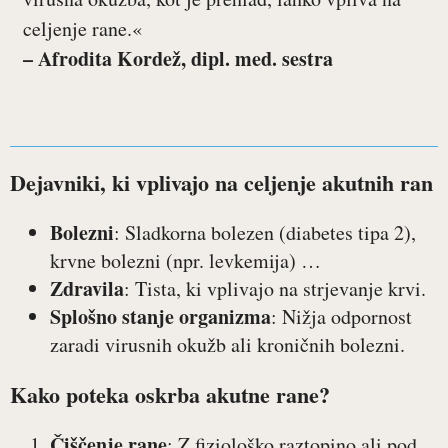
celjenje rane.«
– Afrodita Kordež, dipl. med. sestra
Dejavniki, ki vplivajo na celjenje akutnih ran
Bolezni
: Sladkorna bolezen (diabetes tipa 2),
krvne bolezni (npr. levkemija) …
Zdravila
: Tista, ki vplivajo na strjevanje krvi.
Splošno stanje organizma
: Nižja odpornost
zaradi virusnih okužb ali kroničnih bolezni.
Kako poteka oskrba akutne rane?
Čiščenje rane
: Z fiziološko raztopino ali pod