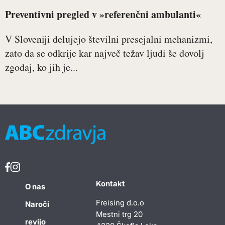
Preventivni pregled v »referenčni ambulanti«
V Sloveniji delujejo številni presejalni mehanizmi,
zato da se odkrije kar največ težav ljudi še dovolj
zgodaj, ko jih je...
Kontakt
O nas
Freising d.o.o
Naroči
Mestni trg 20
revijo