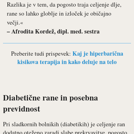
Razlika je v tem, da pogosto traja celjenje dlje,
rane so lahko globlje in izloček je običajno
večji.«
– Afrodita Kordež, dipl. med. sestra
Kaj je hiperbarična
Preberite tudi prispevek:
kisikova terapija in kako deluje na telo
Diabetične rane in posebna
previdnost
Pri sladkornih bolnikih (diabetikih) je celjenje ran
dodatno oteženo zaradi slabe prekrvavitve, pogosto