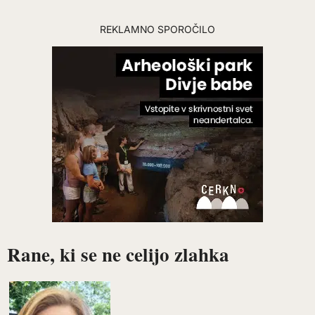
REKLAMNO SPOROČILO
Rane, ki se ne celijo zlahka