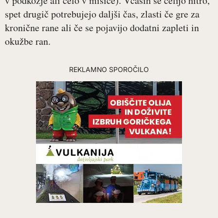
v podkožje ali celo v mišice). Včasih se celijo hitro,
spet drugič potrebujejo daljši čas, zlasti če gre za
kronične rane ali če se pojavijo dodatni zapleti in
okužbe ran.
REKLAMNO SPOROČILO