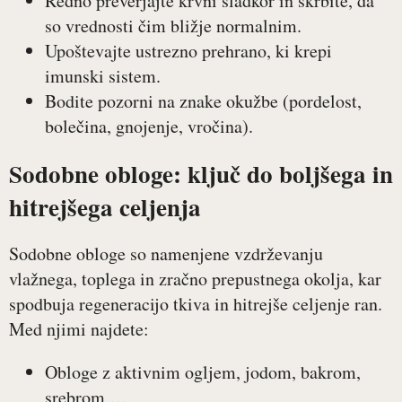
Redno preverjajte krvni sladkor in skrbite, da
so vrednosti čim bližje normalnim.
Upoštevajte ustrezno prehrano, ki krepi
imunski sistem.
Bodite pozorni na znake okužbe (pordelost,
bolečina, gnojenje, vročina).
Sodobne obloge: ključ do boljšega in
hitrejšega celjenja
Sodobne obloge so namenjene vzdrževanju
vlažnega, toplega in zračno prepustnega okolja, kar
spodbuja regeneracijo tkiva in hitrejše celjenje ran.
Med njimi najdete:
Obloge z aktivnim ogljem, jodom, bakrom,
srebrom …