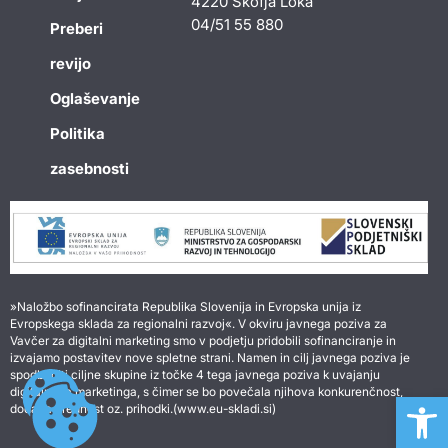
4220 Škofja Loka
04/51 55 880
Preberi
revijo
Oglaševanje
Politika
zasebnosti
»Naložbo sofinancirata Republika Slovenija in Evropska unija iz
Evropskega sklada za regionalni razvoj«. V okviru javnega poziva za
Vavčer za digitalni marketing smo v podjetju pridobili sofinanciranje in
izvajamo postavitev nove spletne strani. Namen in cilj javnega poziva je
spodbuditi ciljne skupine iz točke 4 tega javnega poziva k uvajanju
Open 
digitalnega marketinga, s čimer se bo povečala njihova konkurenčnost,
dodana vrednost oz. prihodki.(www.eu-skladi.si)