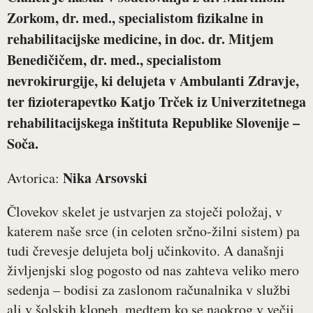
Zorkom, dr. med., specialistom fizikalne in
rehabilitacijske medicine, in doc. dr. Mitjem
Benedičičem, dr. med., specialistom
nevrokirurgije, ki delujeta v Ambulanti Zdravje,
ter fizioterapevtko Katjo Trček iz Univerzitetnega
rehabilitacijskega inštituta Republike Slovenije –
Soča.
Nika Arsovski
Avtorica:
Človekov skelet je ustvarjen za stoječi položaj, v
katerem naše srce (in celoten srčno-žilni sistem) pa
tudi črevesje delujeta bolj učinkovito. A današnji
življenjski slog pogosto od nas zahteva veliko mero
sedenja – bodisi za zaslonom računalnika v službi
ali v šolskih klopeh, medtem ko se naokrog v večji