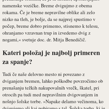
namenske vozičke. Breme dvigujmo z obema
rokama. Če je breme nepravilne oblike ali zelo
nizko na tleh, je bolje, da se najprej spustimo v
počep, breme dobro primemo, stisnemo k telesu,
ohranjamo vzravnan trup in izvedemo dvig z
nogami,« svetuje doc. dr. Mitja Benedičič.
Kateri položaj je najbolj primeren
za spanje?
Tudi če naše delovno mesto ni povezano z
dviganjem bremen, lahko poškodbe povzročimo ob
prenašanju težkih nakupovalnih vrečk, škatel, pri
otrocih pa tudi med nepravilnim dvigovanjem in
nošnjo šolske torbe. »Napake delamo večinoma, ko
dvigujemo ali kaj pobiramo s tal. Šolska torba, ki je