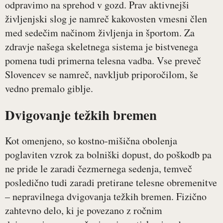
odpravimo na sprehod v gozd. Prav aktivnejši
življenjski slog je namreč kakovosten vmesni člen
med sedečim načinom življenja in športom. Za
zdravje našega skeletnega sistema je bistvenega
pomena tudi primerna telesna vadba. Vse preveč
Slovencev se namreč, navkljub priporočilom, še
vedno premalo giblje.
Dvigovanje težkih bremen
Kot omenjeno, so kostno-mišična obolenja
poglaviten vzrok za bolniški dopust, do poškodb pa
ne pride le zaradi čezmernega sedenja, temveč
posledično tudi zaradi pretirane telesne obremenitve
– nepravilnega dvigovanja težkih bremen. Fizično
zahtevno delo, ki je povezano z ročnim