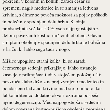
pokrčeni v kolenih in kolkih, zaradi česar se
spremeni nagib medenice in se zmanjša ledvena
krivina, s čimer se poveča možnost za pojav poškodb
in bolečin v spodnjem delu hrbta. Slednja
predstavljata več kot 50 % vseh najpogostejših z
delom povezanih kostno-mišičnih obolenj. Glavni
simptom obolenj v spodnjem delu hrbta je bolečina
v križu, ki lahko sega tudi v nogo.
Mišice upogibne strani kolka, ki se zaradi
čezmernega sedenja prikrajšajo, lahko ostanejo
kasneje v prikrajšavi tudi v stoječem položaju. To
povzroča slabo držo z naprej zvrnjeno medenico in
poudarjeno ledveno krivino med stojo in hojo, kar
lahko hrbtenico dodatno okvari oziroma pospeši
njeno degeneracijo. Med najpogostejša s sedečim
delom povezana kostno-mišična obolenja zgornjega