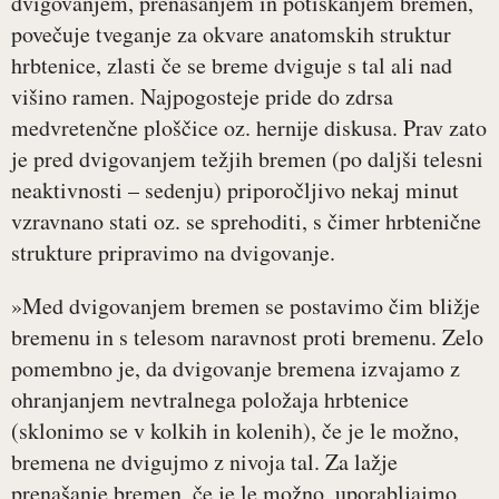
dvigovanjem, prenašanjem in potiskanjem bremen,
povečuje tveganje za okvare anatomskih struktur
hrbtenice, zlasti če se breme dviguje s tal ali nad
višino ramen. Najpogosteje pride do zdrsa
medvretenčne ploščice oz. hernije diskusa. Prav zato
je pred dvigovanjem težjih bremen (po daljši telesni
neaktivnosti – sedenju) priporočljivo nekaj minut
vzravnano stati oz. se sprehoditi, s čimer hrbtenične
strukture pripravimo na dvigovanje.
»Med dvigovanjem bremen se postavimo čim bližje
bremenu in s telesom naravnost proti bremenu. Zelo
pomembno je, da dvigovanje bremena izvajamo z
ohranjanjem nevtralnega položaja hrbtenice
(sklonimo se v kolkih in kolenih), če je le možno,
bremena ne dvigujmo z nivoja tal. Za lažje
prenašanje bremen, če je le možno, uporabljajmo