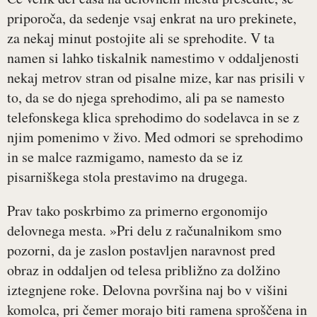
priporoča, da sedenje vsaj enkrat na uro prekinete,
za nekaj minut postojite ali se sprehodite. V ta
namen si lahko tiskalnik namestimo v oddaljenosti
nekaj metrov stran od pisalne mize, kar nas prisili v
to, da se do njega sprehodimo, ali pa se namesto
telefonskega klica sprehodimo do sodelavca in se z
njim pomenimo v živo. Med odmori se sprehodimo
in se malce razmigamo, namesto da se iz
pisarniškega stola prestavimo na drugega.
Prav tako poskrbimo za primerno ergonomijo
delovnega mesta. »Pri delu z računalnikom smo
pozorni, da je zaslon postavljen naravnost pred
obraz in oddaljen od telesa približno za dolžino
iztegnjene roke. Delovna površina naj bo v višini
komolca, pri čemer morajo biti ramena sproščena in