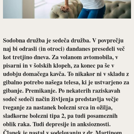
Sodobna družba je sedeča družba. V povprečju
naj bi odrasli (in otroci) dandanes presedeli več
kot tretjino dneva. Za volanom avtomobila, v
pisarni in v šolskih klopeh, za konec pa še v
udobju domačega kavča. To nikakor ni v skladu z
gibalno potrebo našega telesa, ki je ustvarjeno za
gibanje. Premikanje. Po nekaterih raziskavah
sodeč sedeči način življenja predstavlja večje
tveganje za nastanek bolezni srca in ožilja,
sladkorne bolezni tipa 2, pa tudi posameznih
oblik raka. Tudi depresije in anksioznosti.
Članek je nastal v sodelovanju z dr. Martinom