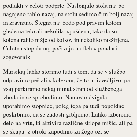
podlakti v celoti podprte. Naslonjalo stola naj bo
nagnjeno rahlo nazaj, na stolu sedimo čim bolj nazaj
in zravnano. Stegna naj bodo pod pravim kotom
glede na telo ali nekoliko spuščena, tako da so
kolena rahlo nižje od kolkov in nekoliko razširjena.
Celotna stopala naj počivajo na tleh,« poudari
sogovornik.
Marsikaj lahko storimo tudi s tem, da se v službo
odpravimo peš ali s kolesom, če to ni izvedljivo, pa
vsaj parkiramo nekaj minut stran od službenega
vhoda in se sprehodimo. Namesto dvigala
uporabimo stopnice, poleg tega pa tudi popoldne
poskrbimo, da se zadosti gibljemo. Lahko izberemo
delo na vrtu, ki aktivira različne sklope mišic, ali pa
se skupaj z otroki zapodimo za žogo oz. se