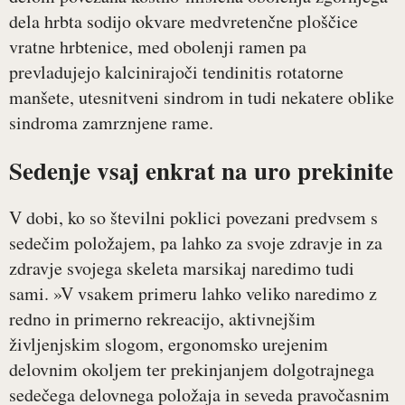
dela hrbta sodijo okvare medvretenčne ploščice
vratne hrbtenice, med obolenji ramen pa
prevladujejo kalcinirajoči tendinitis rotatorne
manšete, utesnitveni sindrom in tudi nekatere oblike
sindroma zamrznjene rame.
Sedenje vsaj enkrat na uro prekinite
V dobi, ko so številni poklici povezani predvsem s
sedečim položajem, pa lahko za svoje zdravje in za
zdravje svojega skeleta marsikaj naredimo tudi
sami. »V vsakem primeru lahko veliko naredimo z
redno in primerno rekreacijo, aktivnejšim
življenjskim slogom, ergonomsko urejenim
delovnim okoljem ter prekinjanjem dolgotrajnega
sedečega delovnega položaja in seveda pravočasnim