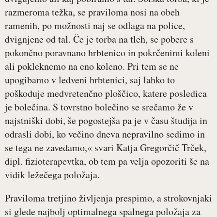
razmeroma težka, se praviloma nosi na obeh
ramenih, po možnosti naj se odlaga na police,
dvignjene od tal. Če je torba na tleh, se pobere s
pokončno poravnano hrbtenico in pokrčenimi koleni
ali pokleknemo na eno koleno. Pri tem se ne
upogibamo v ledveni hrbtenici, saj lahko to
poškoduje medvretenčno ploščico, katere posledica
je bolečina. S tovrstno bolečino se srečamo že v
najstniški dobi, še pogostejša pa je v času študija in
odrasli dobi, ko večino dneva nepravilno sedimo in
se tega ne zavedamo,« svari Katja Gregorčič Trček,
dipl. fizioterapevtka, ob tem pa velja opozoriti še na
vidik ležečega položaja.
Praviloma tretjino življenja prespimo, a strokovnjaki
si glede najbolj optimalnega spalnega položaja za