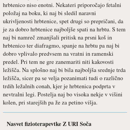
hrbtenico niso enotni. Nekateri priporočajo fetalni
položaj na boku, ki naj bi sledil naravni
ukrivljenosti hrbtenice, spet drugi so prepričani, da
je za dobro hrbtenice najboljše spati na hrbtu. S tem
naj bi namreč zmanjšali pritisk na prsni koš in
hrbtenico ter diafragmo, spanje na hrbtu pa naj bi
dobro vplivalo predvsem na vratni in ramenski
predel. Pri tem ne gre zanemariti niti kakovosti
ležišča. Na splošno naj bi bila najboljša srednje trda
ležišča, sicer pa se velja pozanimati tudi o različno
trdih ležalnih conah, kjer je hrbtenica podprta v
nevtralni legi. Postelja naj bo visoka nekje v višini
kolen, pri starejših pa že za petino višja.
Nasvet fizioterapevtke Z URI Soča