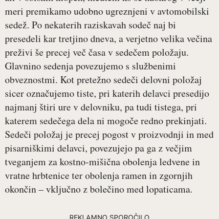
meri premikamo udobno ugreznjeni v avtomobilski
sedež. Po nekaterih raziskavah sodeč naj bi
presedeli kar tretjino dneva, a verjetno velika večina
preživi še precej več časa v sedečem položaju.
Glavnino sedenja povezujemo s službenimi
obveznostmi. Kot pretežno sedeči delovni položaj
sicer označujemo tiste, pri katerih delavci presedijo
najmanj štiri ure v delovniku, pa tudi tistega, pri
katerem sedečega dela ni mogoče redno prekinjati.
Sedeči položaj je precej pogost v proizvodnji in med
pisarniškimi delavci, povezujejo pa ga z večjim
tveganjem za kostno-mišična obolenja ledvene in
vratne hrbtenice ter obolenja ramen in zgornjih
okončin – vključno z bolečino med lopaticama.
REKLAMNO SPOROČILO