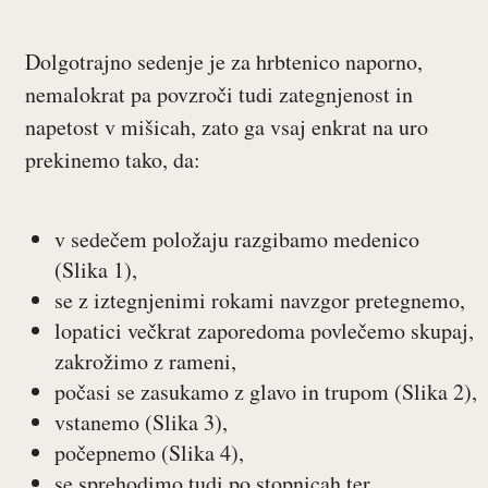
Dolgotrajno sedenje je za hrbtenico naporno,
nemalokrat pa povzroči tudi zategnjenost in
napetost v mišicah, zato ga vsaj enkrat na uro
prekinemo tako, da:
v sedečem položaju razgibamo medenico
(Slika 1),
se z iztegnjenimi rokami navzgor pretegnemo,
lopatici večkrat zaporedoma povlečemo skupaj,
zakrožimo z rameni,
počasi se zasukamo z glavo in trupom (Slika 2),
vstanemo (Slika 3),
počepnemo (Slika 4),
se sprehodimo tudi po stopnicah ter