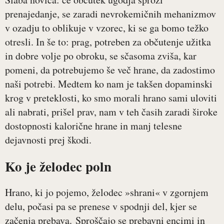
prenajedanje, se zaradi nevrokemičnih mehanizmov
v ozadju to oblikuje v vzorec, ki se ga bomo težko
otresli. In še to: prag, potreben za občutenje užitka
in dobre volje po obroku, se sčasoma zviša, kar
pomeni, da potrebujemo še več hrane, da zadostimo
naši potrebi. Medtem ko nam je takšen dopaminski
krog v preteklosti, ko smo morali hrano sami uloviti
ali nabrati, prišel prav, nam v teh časih zaradi široke
dostopnosti kalorične hrane in manj telesne
dejavnosti prej škodi.
Ko je želodec poln
Hrano, ki jo pojemo, želodec »shrani« v zgornjem
delu, počasi pa se prenese v spodnji del, kjer se
začenja prebava. Sproščajo se prebavni encimi in