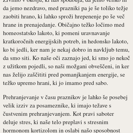
da jemo nezdravo, med prazniki pa je še toliko težje
zaobiti hrano, ki lahko sproži hrepenenje po še več
hrane in prenajedanje. Običajno težko ločimo med
homeostatsko lakoto, ki pomeni uravnavanje
kratkoročnih energijskih potreb, in hedonsko lakoto,
ko bi jedli, ker nam je nekaj dobro in navkljub temu,
da smo siti. Ko naše oči zaznajo jed, ki smo jo nekoč
z užitkom pojedli, so naši možgani obveščeni, in ker
nas želijo zaščititi pred pomanjkanjem energije, se
težko upremo hrani, ki jo imamo pred sabo.
Prehranjevanje v času praznikov je lahko še posebej
velik izziv za posameznike, ki imajo težave s
čustvenim prehranjevanjem. Kot pravi saboter
deluje stres, ki naše telo preplavi s stresnim
hormonom kortizolom in oslabi našo sposobnost