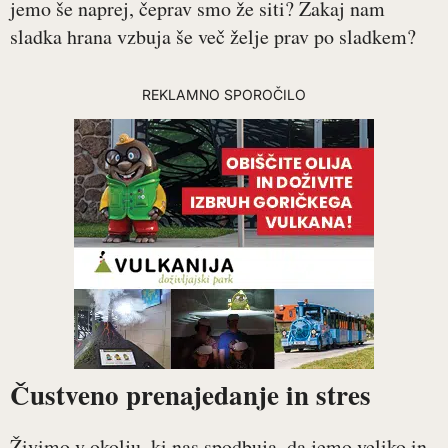
jemo še naprej, čeprav smo že siti? Zakaj nam
sladka hrana vzbuja še več želje prav po sladkem?
REKLAMNO SPOROČILO
Čustveno prenajedanje in stres
Živimo v okolju, ki nas spodbuja, da jemo veliko in