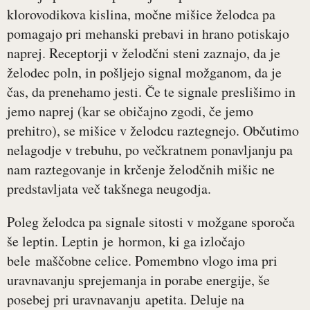
klorovodikova kislina, močne mišice želodca pa
pomagajo pri mehanski prebavi in hrano potiskajo
naprej. Receptorji v želodčni steni zaznajo, da je
želodec poln, in pošljejo signal možganom, da je
čas, da prenehamo jesti. Če te signale preslišimo in
jemo naprej (kar se običajno zgodi, če jemo
prehitro), se mišice v želodcu raztegnejo. Občutimo
nelagodje v trebuhu, po večkratnem ponavljanju pa
nam raztegovanje in krčenje želodčnih mišic ne
predstavljata več takšnega neugodja.
Poleg želodca pa signale sitosti v možgane sporoča
še leptin. Leptin je hormon, ki ga izločajo
bele maščobne celice. Pomembno vlogo ima pri
uravnavanju sprejemanja in porabe energije, še
posebej pri uravnavanju apetita. Deluje na