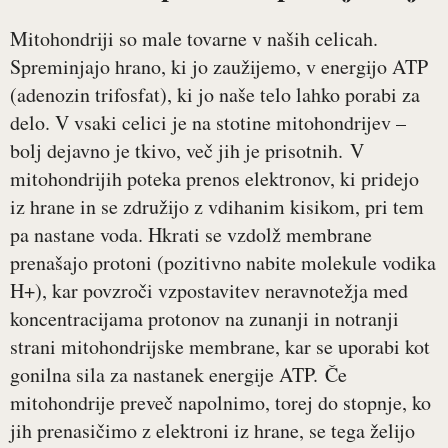
Mitohondriji so male tovarne v naših celicah.
Spreminjajo hrano, ki jo zaužijemo, v energijo ATP
(adenozin trifosfat), ki jo naše telo lahko porabi za
delo. V vsaki celici je na stotine mitohondrijev –
bolj dejavno je tkivo, več jih je prisotnih. V
mitohondrijih poteka prenos elektronov, ki pridejo
iz hrane in se združijo z vdihanim kisikom, pri tem
pa nastane voda. Hkrati se vzdolž membrane
prenašajo protoni (pozitivno nabite molekule vodika
H+), kar povzroči vzpostavitev neravnotežja med
koncentracijama protonov na zunanji in notranji
strani mitohondrijske membrane, kar se uporabi kot
gonilna sila za nastanek energije ATP. Če
mitohondrije preveč napolnimo, torej do stopnje, ko
jih prenasičimo z elektroni iz hrane, se tega želijo