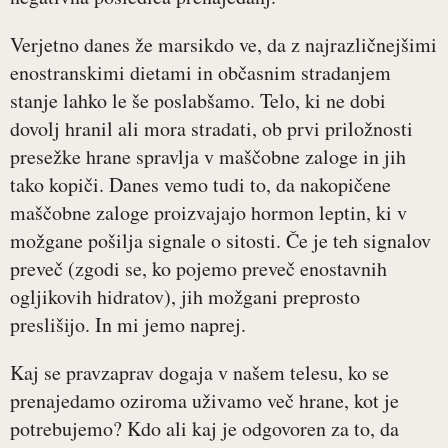
Verjetno danes že marsikdo ve, da z najrazličnejšimi
enostranskimi dietami in občasnim stradanjem
stanje lahko le še poslabšamo. Telo, ki ne dobi
dovolj hranil ali mora stradati, ob prvi priložnosti
presežke hrane spravlja v maščobne zaloge in jih
tako kopiči. Danes vemo tudi to, da nakopičene
maščobne zaloge proizvajajo hormon leptin, ki v
možgane pošilja signale o sitosti. Če je teh signalov
preveč (zgodi se, ko pojemo preveč enostavnih
ogljikovih hidratov), jih možgani preprosto
preslišijo. In mi jemo naprej.
Kaj se pravzaprav dogaja v našem telesu, ko se
prenajedamo oziroma uživamo več hrane, kot je
potrebujemo? Kdo ali kaj je odgovoren za to, da