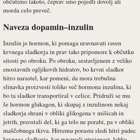
občutimo lakoto, čeprav smo pojedli dovolj ali
morda celo preveč.
Naveza dopamin–inzulin
Inzulin je hormon, ki pomaga uravnavati raven
krvnega sladkorja in prav tako pripomore k občutku
sitosti po obroku. Po obroku, sestavljenem z veliko
enostavnih ogljikovih hidratov, bo krvni sladkor
hitro narastel, kar pomeni, da mora trebušna
slinavka proizvesti toliko več hormona inzulina, ki
bo ta sladkor transportiral v celice. Pridruži se mu
še hormon glukagon, ki skupaj z inzulinom nekaj
sladkorja shrani v obliki glikogena v mišicah in
jetrih, preostali del, ki ga telo ne porabi, pa v obliki
maščobnega tkiva. Hitremu porastu sledi hitri padec
krvnega sladkorja, kar povzroči utrujenost, lahko