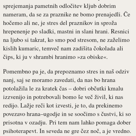
sprejemanja pametnih odločitev kljub dobrim
nameram, da se za praznike ne bomo prenajedli. Če
hočemo ali ne, je stres del praznikov in sproža
hrepenenje po sladki, mastni in slani hrani. Resnici
na ljubo si takrat, ko smo pod stresom, ne zaželimo
kislih kumaric, temveč nam zadišita čokolada ali
čips, ki ju v shrambi hranimo »za obiske«.
Pomembno pa je, da prepoznamo stres in naš odziv
nanj, saj se moramo zavedati, da nas bo hrana
potolažila le za kratek čas – dobri občutki kmalu
izzvenijo in potrebovali bomo še več živil, ki nas
redijo. Lažje reči kot izvesti, je to, da prekinemo
povezavo hrana–ugodje in se soočimo s čustvi, ki so
prisotna v ozadju. Pri tem nam lahko pomaga dober
psihoterapevt. In seveda ne gre čez noč, a je vredno.