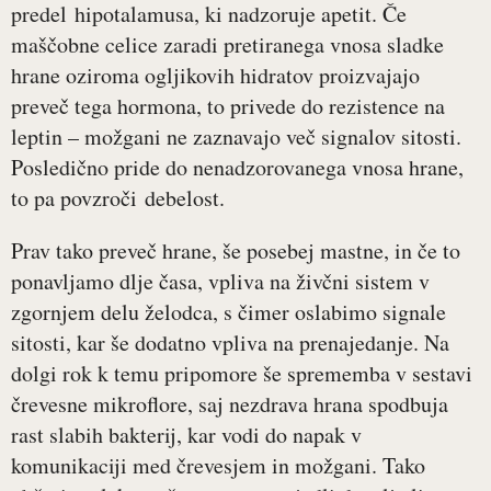
predel hipotalamusa, ki nadzoruje apetit. Če
maščobne celice zaradi pretiranega vnosa sladke
hrane oziroma ogljikovih hidratov proizvajajo
preveč tega hormona, to privede do rezistence na
leptin – možgani ne zaznavajo več signalov sitosti.
Posledično pride do nenadzorovanega vnosa hrane,
to pa povzroči debelost.
Prav tako preveč hrane, še posebej mastne, in če to
ponavljamo dlje časa, vpliva na živčni sistem v
zgornjem delu želodca, s čimer oslabimo signale
sitosti, kar še dodatno vpliva na prenajedanje. Na
dolgi rok k temu pripomore še sprememba v sestavi
črevesne mikroflore, saj nezdrava hrana spodbuja
rast slabih bakterij, kar vodi do napak v
komunikaciji med črevesjem in možgani. Tako