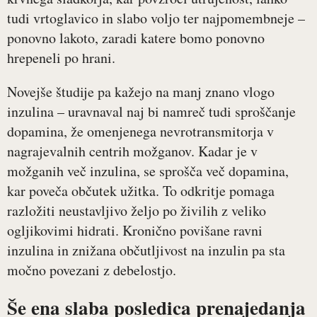
tudi vrtoglavico in slabo voljo ter najpomembneje –
ponovno lakoto, zaradi katere bomo ponovno
hrepeneli po hrani.
Novejše študije pa kažejo na manj znano vlogo
inzulina – uravnaval naj bi namreč tudi sproščanje
dopamina, že omenjenega nevrotransmitorja v
nagrajevalnih centrih možganov. Kadar je v
možganih več inzulina, se sprošča več dopamina,
kar poveča občutek užitka. To odkritje pomaga
razložiti neustavljivo željo po živilih z veliko
ogljikovimi hidrati. Kronično povišane ravni
inzulina in znižana občutljivost na inzulin pa sta
močno povezani z debelostjo.
Še ena slaba posledica prenajedanja