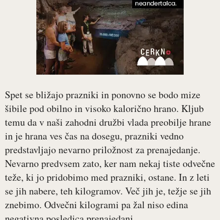
Spet se bližajo prazniki in ponovno se bodo mize
šibile pod obilno in visoko kalorično hrano. Kljub
temu da v naši zahodni družbi vlada preobilje hrane
in je hrana ves čas na dosegu, prazniki vedno
predstavljajo nevarno priložnost za prenajedanje.
Nevarno predvsem zato, ker nam nekaj tiste odvečne
teže, ki jo pridobimo med prazniki, ostane. In z leti
se jih nabere, teh kilogramov. Več jih je, težje se jih
znebimo. Odvečni kilogrami pa žal niso edina
negativna posledica prenajedanj.