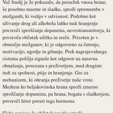
Več študij je že pokazalo, da presežek vnosa hrane,
še posebno mastne in sladke, sproži spremembe v
možganih, ki vodijo v odvisnost. Podobno kot
uživanje drog ali alkohola lahko tudi hranjenje
povzroči sproščanje dopamina, nevrotransmitorja, ki
povzroča občutek užitka in sreče. Prisoten je v
območju možganov, ki je odgovorno za čutenje,
motivacijo, ugodje in gibanje. Prek nagrajevalnega
sistema pošilja signale kot odgovor na naravna
obnašanja, povezana s preživetjem, med drugimi
tudi za spolnost, pitje in hranjenje. Gre za
mehanizem, ki ohranja preživetje naše vrste.
Medtem ko beljakovinska hrana sproži zmerno
sproščanje dopamina, pa hrana, bogata s sladkorjem,
povzroči hiter porast tega hormona.
Slaba novica: če občutek ugodja sproži