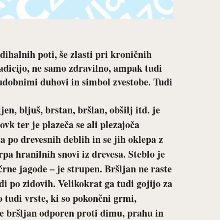
ihalnih poti, še zlasti pri kroničnih
radicijo, ne samo zdravilno, ampak tudi
udobnimi duhovi in simbol zvestobe. Tudi
n, bljuš, brstan, bršlan, obšilj itd. je
vk ter je plazeča se ali plezajoča
a po drevesnih deblih in se jih oklepa z
a hranilnih snovi iz drevesa. Steblo je
 črne jagode – je strupen. Bršljan ne raste
di po zidovih. Velikokrat ga tudi gojijo za
o tudi vrste, ki so pokončni grmi,
 je bršljan odporen proti dimu, prahu in