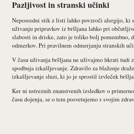
Pazljivost in stranski učinki
Neposredni stik z listi lahko povzroči alergijo, ki
uživanju pripravkov iz bršljana lahko pri občutlji
slabosti in driske, zato je toliko bolj pomembno, 
odmerkov. Pri pravilnem odmerjanju stranskih učin
V času uživanja bršljana ne uživajmo hkrati tudi zd
spodbuja izkašljevanje. Zdravilo za blaženje draže
izkašljevanje sluzi, ki jo je sprostil izvleček bršlj
Ker ni ustreznih znanstvenih izsledkov o primerno
času dojenja, se o tem posvetujemo s svojim zdra