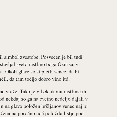
il simbol zvestobe. Posvečen je bil tudi
avljal sveto rastlino boga Ozirisa, v
. Okoli glave so si pletli vence, da bi
mčil, da tam točijo dobro vino itd.
ne vraže. Tako je v Leksikonu rastlinskih
d nekdaj so ga na cvetno nedeljo dajali v
n na glavo položen bršljanov venec naj bi
e žena na poročno noč položila listje pod