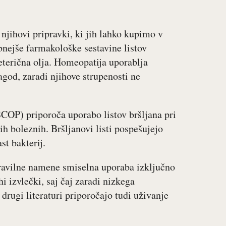
 njihovi pripravki, ki jih lahko kupimo v
nejše farmakološke sestavine listov
n eterična olja. Homeopatija uporablja
jagod, zaradi njihove strupenosti ne
SCOP) priporoča uporabo listov bršljana pri
nih boleznih. Bršljanovi listi pospešujejo
st bakterij.
dravilne namene smiselna uporaba izključno
i izvlečki, saj čaj zaradi nizkega
rugi literaturi priporočajo tudi uživanje