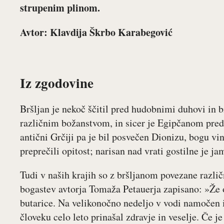
strupenim plinom.
Avtor: Klavdija Škrbo Karabegović
Iz zgodovine
Bršljan je nekoč ščitil pred hudobnimi duhovi in b
različnim božanstvom, in sicer je Egipčanom predst
antični Grčiji pa je bil posvečen Dionizu, bogu vina
preprečili opitost; narisan nad vrati gostilne je ja
Tudi v naših krajih so z bršljanom povezane različ
bogastev avtorja Tomaža Petauerja zapisano: »Že o
butarice. Na velikonočno nedeljo v vodi namočen i
človeku celo leto prinašal zdravje in veselje. Če j