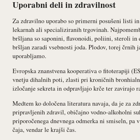
Uporabni deli in zdravilnost
Za zdravilno uporabo so primerni posušeni listi in
lekarnah ali specializiranih trgovinah. Najpomemb
bršljana so saponini, flavonoidi, poliini, steroli i
bršljan zaradi vsebnosti joda. Plodov, torej črnih 
uporabljamo.
Evropska znanstvena kooperativa o fitoterapiji (E
vnetju dihalnih poti, zlasti pri kroničnih bronhial
izločanje sekreta in odpravljajo krče ter zavirajo ra
Medtem ko določena literatura navaja, da je za z
pripravljenih zdravil, običajno vodno-alkoholni suh
priporočenega dnevnega odmerka ni smiseln, pa v d
čaja, vendar le krajši čas.