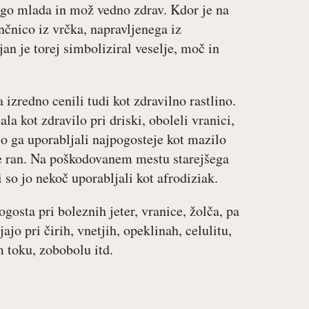
olgo mlada in mož vedno zdrav. Kdor je na
čnico iz vrčka, napravljenega iz
ljan je torej simboliziral veselje, moč in
zredno cenili tudi kot zdravilno rastlino.
la kot zdravilo pri driski, oboleli vranici,
o ga uporabljali najpogosteje kot mazilo
nje ran. Na poškodovanem mestu starejšega
 so jo nekoč uporabljali kot afrodiziak.
gosta pri boleznih jeter, vranice, žolča, pa
ajo pri čirih, vnetjih, opeklinah, celulitu,
m toku, zobobolu itd.