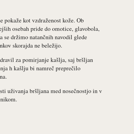
 se pokaže kot vzdraženost kože. Ob
vejših osebah pride do omotice, glavobola,
da se držimo natančnih navodil glede
kov skorajda ne beležijo.
ravil za pomirjanje kašlja, saj bršljan
nja h kašlju bi namreč preprečilo
ana.
sti uživanja bršljana med nosečnostjo in v
vnikom.