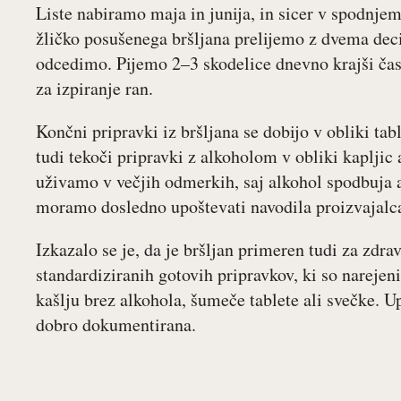
Liste nabiramo maja in junija, in sicer v spodnjem
žličko posušenega bršljana prelijemo z dvema dec
odcedimo. Pijemo 2–3 skodelice dnevno krajši čas
za izpiranje ran.
Končni pripravki iz bršljana se dobijo v obliki tabl
tudi tekoči pripravki z alkoholom v obliki kapljic 
uživamo v večjih odmerkih, saj alkohol spodbuja a
moramo dosledno upoštevati navodila proizvajalc
Izkazalo se je, da je bršljan primeren tudi za zdra
standardiziranih gotovih pripravkov, ki so narejeni
kašlju brez alkohola, šumeče tablete ali svečke. U
dobro dokumentirana.