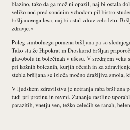
blazino, tako da ga mož ni opazil, naj bi ostala d
veliko noč pred sončnim vzhodom pil bistro studen
bršljanovega lesa, naj bi ostal zdrav celo leto. Brš
zdravje.«
Poleg simbolnega pomena bršljana pa so slednjega i
Tako sta že Hipokrat in Dioskurid bršljan priporoča
glavobolu in bolečinah v ušesu. V srednjem veku s
pri kožnih boleznih, kurjih očesih in za zdravlje
stebla bršljana se izloča močno dražljiva smola, ki
V ljudskem zdravilstvu je notranja raba bršljana po
tudi pri protinu in revmi. Zunanje rastlino uporablj
parazitih, vnetju ven, težko celečih se ranah, bele