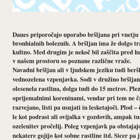
Danes priporočajo uporabo bršljana pri vnetju d
bronhialnih boleznih. A bršljan ima že dolgo t
kultno. Med drugim je nekoč bil zaščita pred h
v našem prostoru so poznane različne vraže.
Navadni bršljan ali v ljudskem jeziku tudi beršlje
vednozelena vzpenjavka. Sodi v družino bršljano
olesenela rastlina, dolga tudi do 15 metrov. Plez
oprijemalnimi koreninami, vendar pri tem ne črp
razvejano, listi pa usnjati in lesketajoči. Plod –
le kot podrast ali ovijalka v gozdovih, ampak tu
ozelenitev pročelij. Poleg vzpenjavk pa obstajaj
nekatere gojijo kot sobne rastline itd. Sicer pa