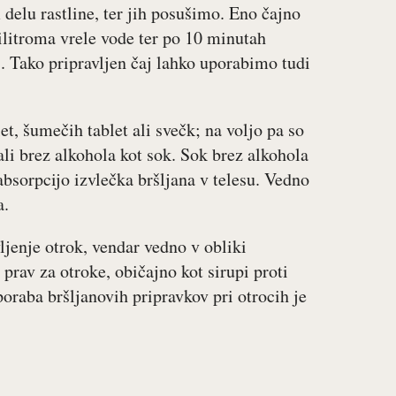
 delu rastline, ter jih posušimo. Eno čajno
ilitroma vrele vode ter po 10 minutah
. Tako pripravljen čaj lahko uporabimo tudi
et, šumečih tablet ali svečk; na voljo pa so
ali brez alkohola kot sok. Sok brez alkohola
bsorpcijo izvlečka bršljana v telesu. Vedno
a.
vljenje otrok, vendar vedno v obliki
 prav za otroke, običajno kot sirupi proti
poraba bršljanovih pripravkov pri otrocih je