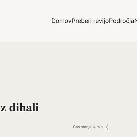
Domov
Preberi revijo
Področja
N
z dihali
Čas branja: 4 min