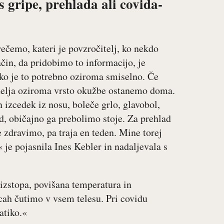
 gripe, prehlada ali covida-
rečemo, kateri je povzročitelj, ko nekdo
čin, da pridobimo to informacijo, je
iko je to potrebno oziroma smiselno. Če
telja oziroma vrsto okužbe ostanemo doma.
izcedek iz nosu, boleče grlo, glavobol,
d, običajno ga prebolimo stoje. Za prehlad
e zdravimo, pa traja en teden. Mine torej
 je pojasnila Ines Kebler in nadaljevala s
j izstopa, povišana temperatura in
cah čutimo v vsem telesu. Pri covidu
atiko.«