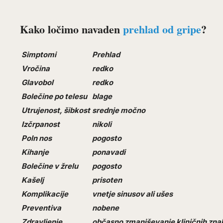
Kako ločimo navaden
prehlad od gripe
?
Simptomi
Prehlad
Vročina
redko
Glavobol
redko
Bolečine po telesu
blage
Utrujenost, šibkost
srednje močno
Izčrpanost
nikoli
Poln nos
pogosto
Kihanje
ponavadi
Bolečine v žrelu
pogosto
Kašelj
prisoten
Komplikacije
vnetje sinusov ali ušes
Preventiva
nobene
Zdravljenje
občasno zmanjševanje kliničnih zna