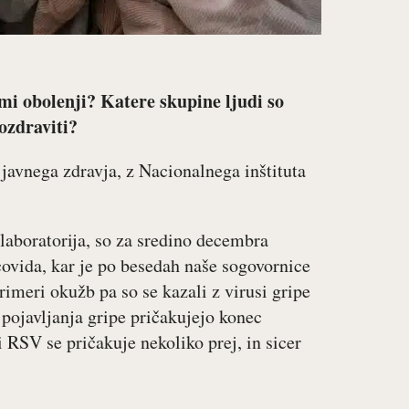
mi obolenji? Katere skupine ljudi so
ozdraviti?
. javnega zdravja, z Nacionalnega inštituta
 laboratorija, so za sredino decembra
covida, kar je po besedah naše sogovornice
imeri okužb pa so se kazali z virusi gripe
pojavljanja gripe pričakujejo konec
i RSV se pričakuje nekoliko prej, in sicer