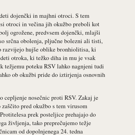
adeti dojenčki in majhni otroci. S tem
vsi otroci in večina jih okužbo preboli kot
bolj ogrožene, predvsem dojenčki, mlajši
o srčna obolenja, pljučne bolezni ali tisti,
 razvijejo hujše oblike bronhiolitisa, ki
ideti otroka, ki težko diha in mu je vsak
o k težjemu poteku RSV lahko nagnjeni tudi
 lahko ob okužbi pride do iztirjenja osnovnih
o cepljenje nosečnic proti RSV. Zakaj je
zaščito pred okužbo s tem virusom
rotitelesa prek posteljice prehajajo do
vega življenja, tako preprečujemo težje
čnicam od dopolnjenega 24. tedna