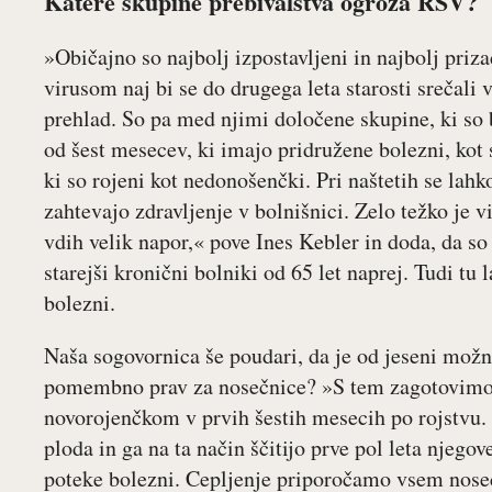
Katere skupine prebivalstva ogroža RSV?
»Običajno so najbolj izpostavljeni in najbolj priz
virusom naj bi se do drugega leta starosti srečali 
prehlad. So pa med njimi določene skupine, ki so 
od šest mesecev, ki imajo pridružene bolezni, kot s
ki so rojeni kot nedonošenčki. Pri naštetih se lahko
zahtevajo zdravljenje v bolnišnici. Zelo težko je v
vdih velik napor,« pove Ines Kebler in doda, da s
starejši kronični bolniki od 65 let naprej. Tudi tu
bolezni.
Naša sogovornica še poudari, da je od jeseni možn
pomembno prav za nosečnice? »S tem zagotovimo 
novorojenčkom v prvih šestih mesecih po rojstvu. P
ploda in ga na ta način ščitijo prve pol leta njego
poteke bolezni. Cepljenje priporočamo vsem nose