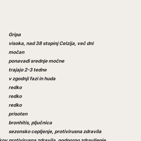
Gripa
visoka, nad 38 stopinj Celzija, več dni
močan
ponavadi srednje močne
trajajo 2-3 tedne
v zgodnji fazi in huda
redko
redko
redko
prisoten
bronhitis, pljučnica
sezonsko cepljenje, protivirusna zdravila
kov
protivirusna zdravila, podporno zdravljenje