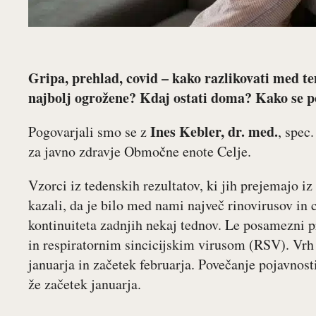
Gripa, prehlad, covid – kako razlikovati med te
najbolj ogrožene? Kdaj ostati doma? Kako se p
Ines Kebler, dr. med.
Pogovarjali smo se z
, spec
za javno zdravje Območne enote Celje.
Vzorci iz tedenskih rezultatov, ki jih prejemajo iz
kazali, da je bilo med nami največ rinovirusov in 
kontinuiteta zadnjih nekaj tednov. Le posamezni pr
in respiratornim sincicijskim virusom (RSV). Vrh 
januarja in začetek februarja. Povečanje pojavnost
že začetek januarja.