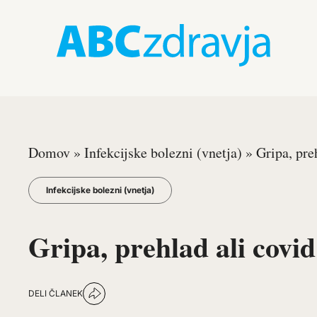
Domov
»
Infekcijske bolezni (vnetja)
»
Gripa, pre
Infekcijske bolezni (vnetja)
Gripa, prehlad ali covi
DELI ČLANEK