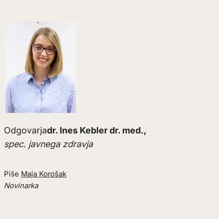
Odgovarja
dr. Ines Kebler dr. med.,
spec. javnega zdravja
Piše
Maja Korošak
Novinarka