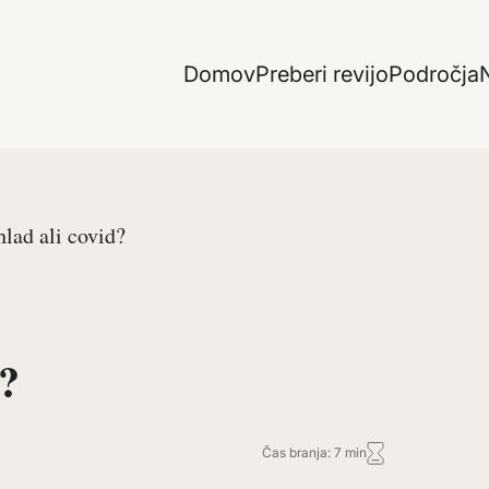
Domov
Preberi revijo
Področja
N
hlad ali covid?
d?
Čas branja: 7 min