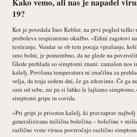
Kako vemo, ali nas je napadel virus
19?
Kot je povedala Ines Kebler, na prvi pogled težko 
preboleva respiratorno okužbo. »Edini zagotovi na
testiranje. Vendar se ob tem poraja vprašanje, kol
smo bolni, je pomembno, da ne glede na povzroči
Glede prehlada so simptomi znani: zamašen nos in 
kašelj. Povišana temperatura ni značilna za prehla
velja, da traja sedem dni, če ga zdravimo. Če ga n
sam od sebe, mi pa si lahko le lajšamo simptome,«
simptomi gripe in covida.
»Pri gripi je prisoten kašelj, ki pravzaprav najbol
generalizirana mišična bolečina – bolečine v miši
različne vrste virusa povzročajo različno simptom