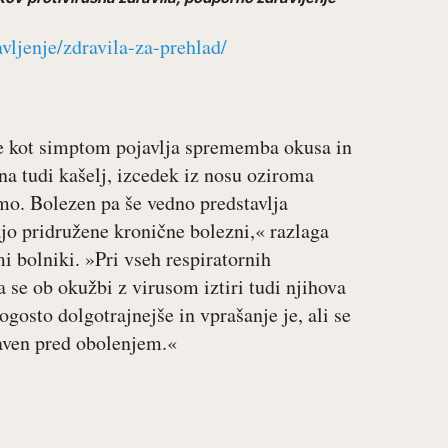
vljenje/zdravila-za-prehlad/
a se kot simptom pojavlja sprememba okusa in
lna tudi kašelj, izcedek iz nosu oziroma
o. Bolezen pa še vedno predstavlja
ajo pridružene kronične bolezni,« razlaga
i bolniki. »Pri vseh respiratornih
a se ob okužbi z virusom iztiri tudi njihova
ogosto dolgotrajnejše in vprašanje je, ali se
raven pred obolenjem.«