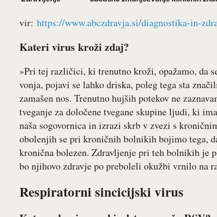
vir:
https://www.abczdravja.si/diagnostika-in-zdra
Kateri virus kroži zdaj?
»Pri tej različici, ki trenutno kroži, opažamo, d
vonja, pojavi se lahko driska, poleg tega sta znači
zamašen nos. Trenutno hujših potekov ne zaznavam
tveganje za določene tvegane skupine ljudi, ki im
naša sogovornica in izrazi skrb v zvezi s kroničnim
obolenjih se pri kroničnih bolnikih bojimo tega, d
kronična bolezen. Zdravljenje pri teh bolnikih je p
bo njihovo zdravje po preboleli okužbi vrnilo na 
Respiratorni sincicijski virus