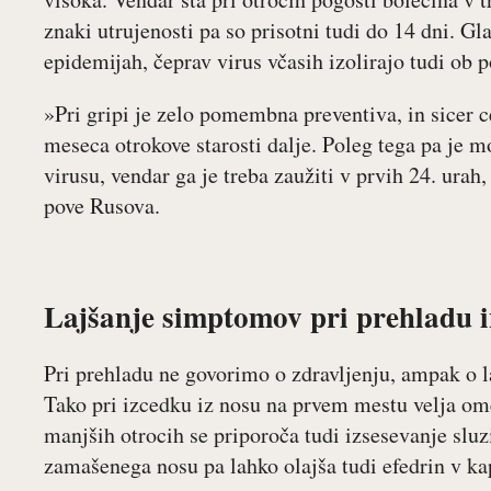
znaki utrujenosti pa so prisotni tudi do 14 dni. Gl
epidemijah, čeprav virus včasih izolirajo tudi ob
»Pri gripi je zelo pomembna preventiva, in sicer c
meseca otrokove starosti dalje. Poleg tega pa je mo
virusu, vendar ga je treba zaužiti v prvih 24. ura
pove Rusova.
Lajšanje simptomov pri prehladu i
Pri prehladu ne govorimo o zdravljenju, ampak o l
Tako pri izcedku iz nosu na prvem mestu velja omen
manjših otrocih se priporoča tudi izsesevanje slu
zamašenega nosu pa lahko olajša tudi efedrin v kap