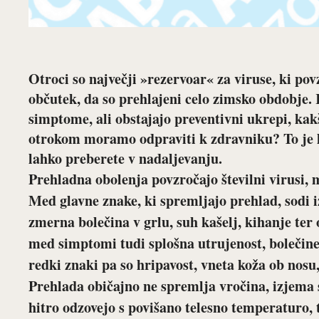
Otroci so največji »rezervoar« za viruse, ki p
občutek, da so prehlajeni celo zimsko obdobje.
simptome, ali obstajajo preventivni ukrepi, kakš
otrokom moramo odpraviti k zdravniku? To je l
lahko preberete v nadaljevanju.
Prehladna obolenja povzročajo številni virusi, 
Med glavne znake, ki spremljajo prehlad, sodi i
zmerna bolečina v grlu, suh kašelj, kihanje ter
med simptomi tudi splošna utrujenost, bolečine 
redki znaki pa so hripavost, vneta koža ob nosu
Prehlada običajno ne spremlja vročina, izjema so
hitro odzovejo s povišano telesno temperaturo, 