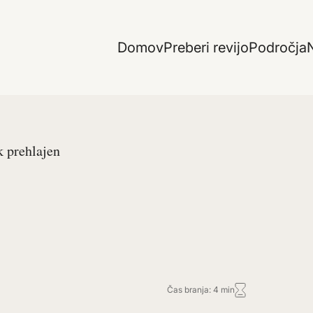
Domov
Preberi revijo
Področja
N
k prehlajen
Čas branja: 4 min