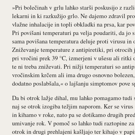
»Pri bolečinah v grlu lahko starši poskusijo z razl
lekarni in ki razkužijo grlo. Ne dajemo zdravil prot
vlažne inhalacije in topli obkladki na prsa, kar po
Pri povišani temperaturi pa velja poudariti, da jo s
sama povišana temperatura deluje proti virusu in
Zniževanje temperature z antipiretiki, pri otrocih 
pri vročini prek 39 °C, izmerjeni v ušesu ali ritki
te ni treba zniževati. Pri nižji temperaturi so anti
vročinskim krčem ali ima drugo osnovno bolezen, 
dodatno poslabšala,« o lajšanju simptomov pove sp
Da bi otrok lažje dihal, mu lahko pomagamo tudi 
naj se otrok izogiba težjim naporom. Ker se virus
in kihamo v roke, nato pa se dotikamo drugih pre
umivanje rok. V pomoč so lahko tudi raztopine za
otrok in drugi prehlajeni kašljajo ter kihajo v papi