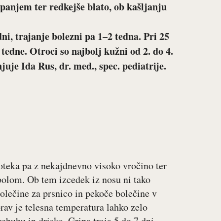
panjem ter redkejše blato, ob kašljanju
ni, trajanje bolezni pa 1–2 tedna. Pri 25
 tedne. Otroci so najbolj kužni od 2. do 4.
snjuje
Ida Rus, dr. med., spec. pediatrije
.
poteka pa z nekajdnevno visoko vročino ter
olom. Ob tem izcedek iz nosu ni tako
bolečine za prsnico in pekoče bolečine v
prav je telesna temperatura lahko zelo
rebuhu in driska. Gripa traja 5 do 7 dni,