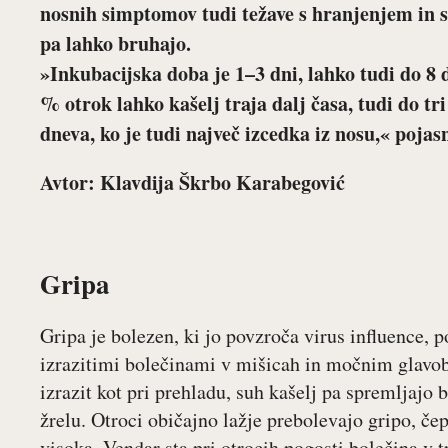
nosnih simptomov tudi težave s hranjenjem in s
pa lahko bruhajo.
»Inkubacijska doba je 1–3 dni, lahko tudi do 8 d
% otrok lahko kašelj traja dalj časa, tudi do tri
dneva, ko je tudi največ izcedka iz nosu,« poja
Avtor: Klavdija Škrbo Karabegović
Gripa
Gripa je bolezen, ki jo povzroča virus influence, 
izrazitimi bolečinami v mišicah in močnim glavob
izrazit kot pri prehladu, suh kašelj pa spremljajo 
žrelu. Otroci običajno lažje prebolevajo gripo, če
visoka. Vendar sta pri otrocih pogosti bolečina v t