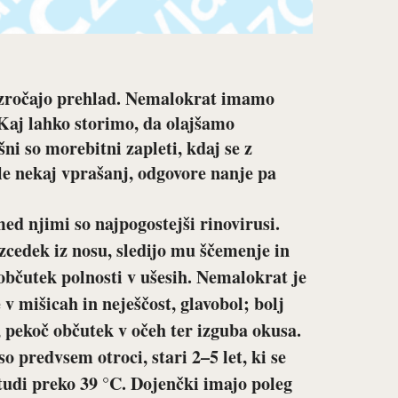
ovzročajo prehlad. Nemalokrat imamo
 Kaj lahko storimo, da olajšamo
ni so morebitni zapleti, kdaj se z
e nekaj vprašanj, odgovore nanje pa
med njimi so najpogostejši rinovirusi.
zcedek iz nosu, sledijo mu ščemenje in
 občutek polnosti v ušesih. Nemalokrat je
v mišicah in neješčost, glavobol; bolj
, pekoč občutek v očeh ter izguba okusa.
 predvsem otroci, stari 2–5 let, ki se
tudi preko 39 °C. Dojenčki imajo poleg