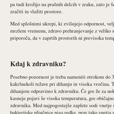
pa tudi krožijo na prašnih delcih v zraku, zato je 
zračiti in vlažiti prostore.
Med splošnimi ukrepi, ki zvišujejo odpornost, vel
mrzlem vremenu, zdravo prehranjevanje z veliko sa
priporoča, da v zaprtih prostorih ni previsoka tem
Kdaj k zdravniku?
Posebno pozornost je treba nameniti otrokom do 3.
kakršnekoli težave pri dihanju in visoka vročina. Tu
dihanjem odpravimo k zdravniku. Če gre že za neka
kasneje pojavi še visoka temperatura, gre običaj
zdravnika. Med najpogostejše zaplete sodi vnetje s
bakterijske pljučnice niso redke, prav tako vnetja 