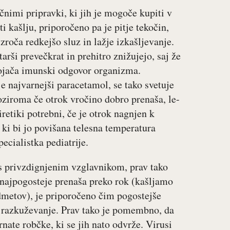
ičnimi pripravki, ki jih je mogoče kupiti v
i kašlju, priporočeno pa je pitje tekočin,
vzroča redkejšo sluz in lažje izkašljevanje.
tarši prevečkrat in prehitro znižujejo, saj že
 ojača imunski odgovor organizma.
je najvarnejši paracetamol, se tako svetuje
 oziroma če otrok vročino dobro prenaša, le-
piretiki potrebni, če je otrok nagnjen k
ki bi jo povišana telesna temperatura
ecialistka pediatrije.
s privzdignjenim vzglavnikom, prav tako
 najpogosteje prenaša preko rok (kašljamo
dmetov), je priporočeno čim pogostejše
 razkuževanje. Prav tako je pomembno, da
rnate robčke, ki se jih nato odvrže. Virusi