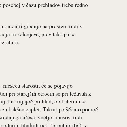
še posebej v času prehladov treba redno
ja omeniti gibanje na prostem tudi v
dja in zelenjave, prav tako pa se
peratura.
 meseca starosti, če se pojavijo
di pri starejših otrocih se pri težavah z
j dni trajajoč prehlad, ob katerem se
no za kakšen zaplet. Takrat poiščemo pomoč
rednjega ušesa, vnetje sinusov, tudi
spodnjih dihalnih poti (bronhiolitis), v