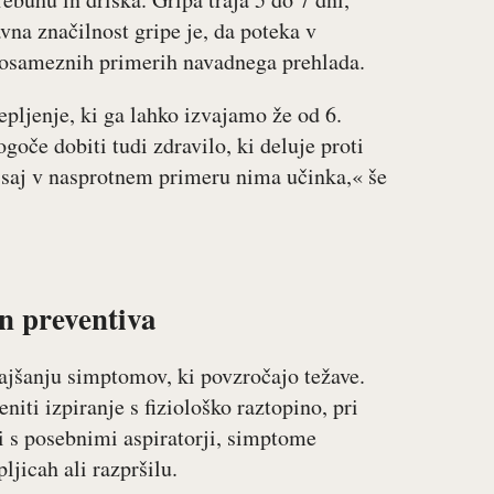
avna značilnost gripe je, da poteka v
 posameznih primerih navadnega prehlada.
epljenje, ki ga lahko izvajamo že od 6.
goče dobiti tudi zdravilo, ki deluje proti
h, saj v nasprotnem primeru nima učinka,« še
n preventiva
ajšanju simptomov, ki povzročajo težave.
iti izpiranje s fiziološko raztopino, pri
zi s posebnimi aspiratorji, simptome
ljicah ali razpršilu.