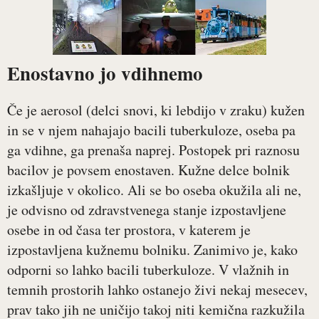
Enostavno jo vdihnemo
Če je aerosol (delci snovi, ki lebdijo v zraku) kužen
in se v njem nahajajo bacili tuberkuloze, oseba pa
ga vdihne, ga prenaša naprej. Postopek pri raznosu
bacilov je povsem enostaven. Kužne delce bolnik
izkašljuje v okolico. Ali se bo oseba okužila ali ne,
je odvisno od zdravstvenega stanje izpostavljene
osebe in od časa ter prostora, v katerem je
izpostavljena kužnemu bolniku. Zanimivo je, kako
odporni so lahko bacili tuberkuloze. V vlažnih in
temnih prostorih lahko ostanejo živi nekaj mesecev,
prav tako jih ne uničijo takoj niti kemična razkužila