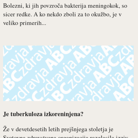
Bolezni, ki jih povzroča bakterija meningokok, so
sicer redke. A ko nekdo zboli za to okužbo, je v
veliko primerih...
Je tuberkuloza izkoreninjena?
Že v devetdesetih letih prejšnjega stoletja je
Svetovna zdravstvena organizacija razglasila izziv,