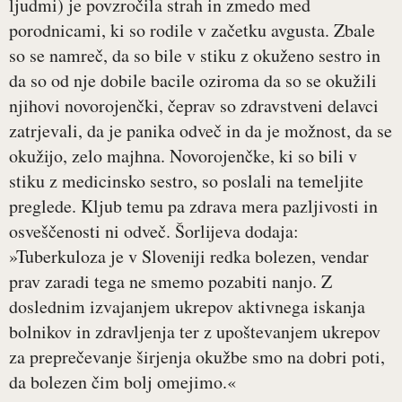
ljudmi) je povzročila strah in zmedo med
porodnicami, ki so rodile v začetku avgusta. Zbale
so se namreč, da so bile v stiku z okuženo sestro in
da so od nje dobile bacile oziroma da so se okužili
njihovi novorojenčki, čeprav so zdravstveni delavci
zatrjevali, da je panika odveč in da je možnost, da se
okužijo, zelo majhna. Novorojenčke, ki so bili v
stiku z medicinsko sestro, so poslali na temeljite
preglede. Kljub temu pa zdrava mera pazljivosti in
osveščenosti ni odveč. Šorlijeva dodaja:
»Tuberkuloza je v Sloveniji redka bolezen, vendar
prav zaradi tega ne smemo pozabiti nanjo. Z
doslednim izvajanjem ukrepov aktivnega iskanja
bolnikov in zdravljenja ter z upoštevanjem ukrepov
za preprečevanje širjenja okužbe smo na dobri poti,
da bolezen čim bolj omejimo.«