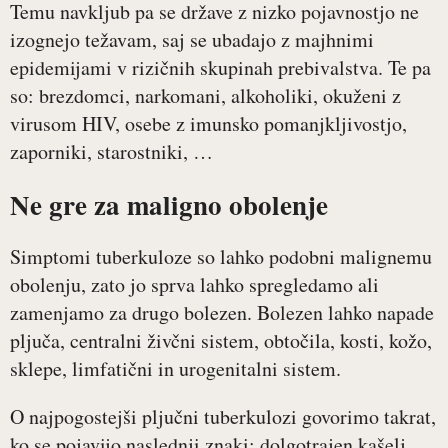
Temu navkljub pa se države z nizko pojavnostjo ne
izognejo težavam, saj se ubadajo z majhnimi
epidemijami v rizičnih skupinah prebivalstva. Te pa
so: brezdomci, narkomani, alkoholiki, okuženi z
virusom HIV, osebe z imunsko pomanjkljivostjo,
zaporniki, starostniki, …
Ne gre za maligno obolenje
Simptomi tuberkuloze so lahko podobni malignemu
obolenju, zato jo sprva lahko spregledamo ali
zamenjamo za drugo bolezen. Bolezen lahko napade
pljuča, centralni živčni sistem, obtočila, kosti, kožo,
sklepe, limfatični in urogenitalni sistem.
O najpogostejši pljučni tuberkulozi govorimo takrat,
ko se pojavijo naslednji znaki: dolgotrajen kašelj,