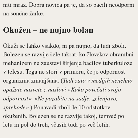
niti mraz. Dobra novica pa je, da so bacili neodporni
na sončne žarke.
Okužen – ne nujno bolan
Okuži se lahko vsakdo, ni pa nujno, da tudi zboli.
Bolezen se razvije šele takrat, ko človekov obrambni
mehanizem ne zaustavi širjenja bacilov tuberkuloze
v telesu. Tega ne stori v primeru, če je odpornost
organizma zmanjšana. (
Tudi zato v medijih nenehno
opažate nasvete z naslovi »Kako povečati svojo
odpornost«, »Ne pozabite na sadje, zelenjavo,
sprehode«
.) Ponavadi zboli le 10 odstotkov
okuženih. Bolezen se ne razvije takoj, temveč po
letu in pol do treh, včasih tudi po več letih.