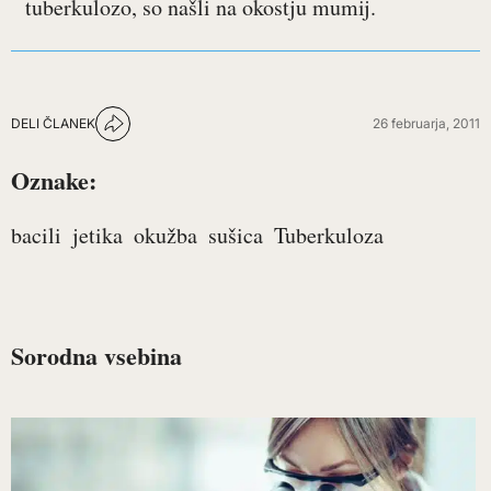
tuberkulozo, so našli na okostju mumij.
DELI ČLANEK
26 februarja, 2011
Oznake:
bacili
jetika
okužba
sušica
Tuberkuloza
Sorodna vsebina