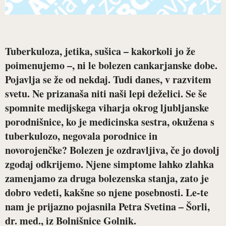
Tuberkuloza, jetika, sušica – kakorkoli jo že
poimenujemo –, ni le bolezen cankarjanske dobe.
Pojavlja se že od nekdaj. Tudi danes, v razvitem
svetu. Ne prizanaša niti naši lepi deželici. Se še
spomnite medijskega viharja okrog ljubljanske
porodnišnice, ko je medicinska sestra, okužena s
tuberkulozo, negovala porodnice in
novorojenčke? Bolezen je ozdravljiva, če jo dovolj
zgodaj odkrijemo. Njene simptome lahko zlahka
zamenjamo za druga bolezenska stanja, zato je
dobro vedeti, kakšne so njene posebnosti. Le-te
nam je prijazno pojasnila
Petra Svetina – Šorli,
dr. med.
, iz Bolnišnice Golnik.