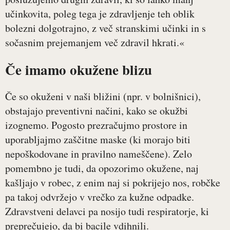
učinkovita, poleg tega je zdravljenje teh oblik
bolezni dolgotrajno, z več stranskimi učinki in s
sočasnim prejemanjem več zdravil hkrati.«
Če imamo okužene blizu
Če so okuženi v naši bližini (npr. v bolnišnici),
obstajajo preventivni načini, kako se okužbi
izognemo. Pogosto prezračujmo prostore in
uporabljajmo zaščitne maske (ki morajo biti
nepoškodovane in pravilno nameščene). Zelo
pomembno je tudi, da opozorimo okužene, naj
kašljajo v robec, z enim naj si pokrijejo nos, robčke
pa takoj odvržejo v vrečko za kužne odpadke.
Zdravstveni delavci pa nosijo tudi respiratorje, ki
preprečujejo, da bi bacile vdihnili.