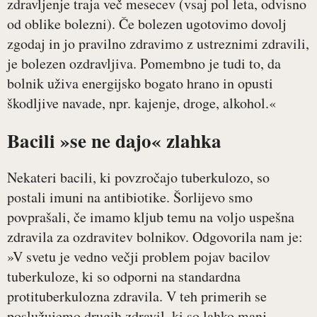
zdravljenje traja več mesecev (vsaj pol leta, odvisno
od oblike bolezni). Če bolezen ugotovimo dovolj
zgodaj in jo pravilno zdravimo z ustreznimi zdravili,
je bolezen ozdravljiva. Pomembno je tudi to, da
bolnik uživa energijsko bogato hrano in opusti
škodljive navade, npr. kajenje, droge, alkohol.«
Bacili »se ne dajo« zlahka
Nekateri bacili, ki povzročajo tuberkulozo, so
postali imuni na antibiotike. Šorlijevo smo
povprašali, če imamo kljub temu na voljo uspešna
zdravila za ozdravitev bolnikov. Odgovorila nam je:
»V svetu je vedno večji problem pojav bacilov
tuberkuloze, ki so odporni na standardna
protituberkulozna zdravila. V teh primerih se
poslužujemo drugih zdravil, ki so lahko manj