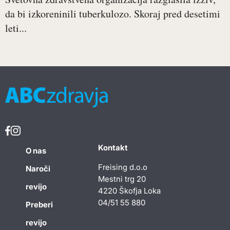
da bi izkoreninili tuberkulozo. Skoraj pred desetimi
leti...
Kontakt
O nas
Freising d.o.o
Naroči
Mestni trg 20
revijo
4220 Škofja Loka
04/51 55 880
Preberi
revijo