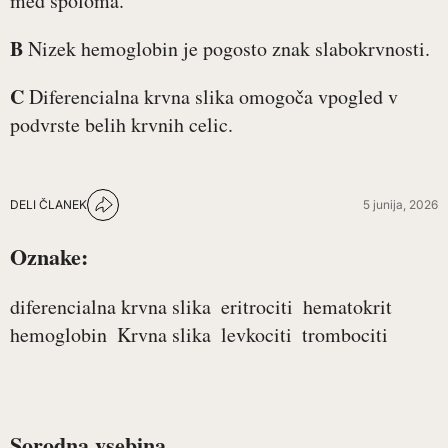
med spoloma.
B
Nizek hemoglobin je pogosto znak slabokrvnosti.
C
Diferencialna krvna slika omogoča vpogled v
podvrste belih krvnih celic.
DELI ČLANEK
5 junija, 2026
Oznake:
diferencialna krvna slika
eritrociti
hematokrit
hemoglobin
Krvna slika
levkociti
trombociti
Sorodna vsebina