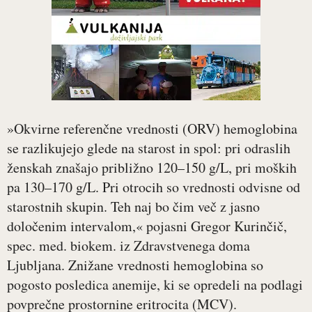
»Okvirne referenčne vrednosti (ORV) hemoglobina
se razlikujejo glede na starost in spol: pri odraslih
ženskah znašajo približno 120–150 g/L, pri moških
pa 130–170 g/L. Pri otrocih so vrednosti odvisne od
starostnih skupin. Teh naj bo čim več z jasno
določenim intervalom,« pojasni Gregor Kurinčič,
spec. med. biokem. iz Zdravstvenega doma
Ljubljana. Znižane vrednosti hemoglobina so
pogosto posledica anemije, ki se opredeli na podlagi
povprečne prostornine eritrocita (MCV).