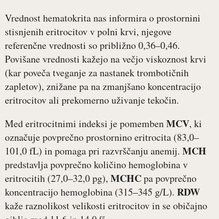
Vrednost hematokrita nas informira o prostornini
stisnjenih eritrocitov v polni krvi, njegove
referenčne vrednosti so približno 0,36–0,46.
Povišane vrednosti kažejo na večjo viskoznost krvi
(kar poveča tveganje za nastanek trombotičnih
zapletov), znižane pa na zmanjšano koncentracijo
eritrocitov ali prekomerno uživanje tekočin.
MCV
Med eritrocitnimi indeksi je pomemben
, ki
označuje povprečno prostornino eritrocita (83,0–
MCH
101,0 fL) in pomaga pri razvrščanju anemij.
predstavlja povprečno količino hemoglobina v
MCHC
eritrocitih (27,0–32,0 pg),
pa povprečno
RDW
koncentracijo hemoglobina (315–345 g/L).
kaže raznolikost velikosti eritrocitov in se običajno