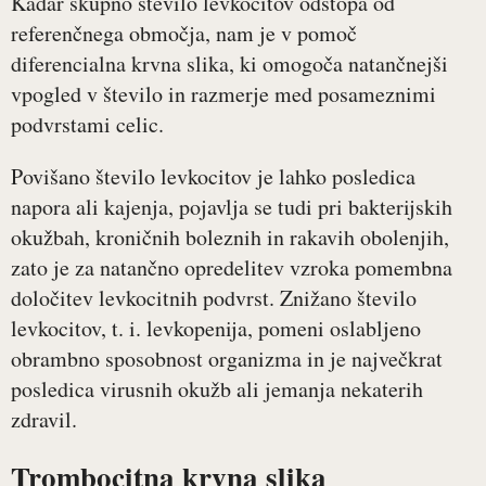
Kadar skupno število levkocitov odstopa od
referenčnega območja, nam je v pomoč
diferencialna krvna slika, ki omogoča natančnejši
vpogled v število in razmerje med posameznimi
podvrstami celic.
Povišano število levkocitov je lahko posledica
napora ali kajenja, pojavlja se tudi pri bakterijskih
okužbah, kroničnih boleznih in rakavih obolenjih,
zato je za natančno opredelitev vzroka pomembna
določitev levkocitnih podvrst. Znižano število
levkocitov, t. i. levkopenija, pomeni oslabljeno
obrambno sposobnost organizma in je največkrat
posledica virusnih okužb ali jemanja nekaterih
zdravil.
Trombocitna krvna slika