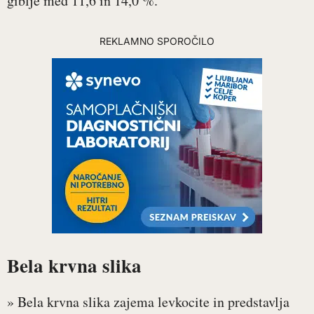
giblje med 11,6 in 14,0 %.
REKLAMNO SPOROČILO
Bela krvna slika
» Bela krvna slika zajema levkocite in predstavlja