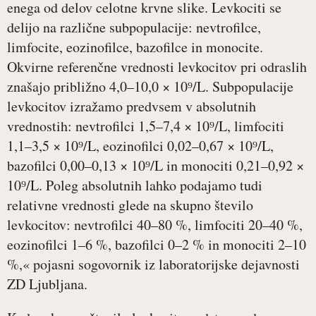
enega od delov celotne krvne slike. Levkociti se
delijo na različne subpopulacije: nevtrofilce,
limfocite, eozinofilce, bazofilce in monocite.
Okvirne referenčne vrednosti levkocitov pri odraslih
znašajo približno 4,0–10,0 × 10⁹/L. Subpopulacije
levkocitov izražamo predvsem v absolutnih
vrednostih: nevtrofilci 1,5–7,4 × 10⁹/L, limfociti
1,1–3,5 × 10⁹/L, eozinofilci 0,02–0,67 × 10⁹/L,
bazofilci 0,00–0,13 × 10⁹/L in monociti 0,21–0,92 ×
10⁹/L. Poleg absolutnih lahko podajamo tudi
relativne vrednosti glede na skupno število
levkocitov: nevtrofilci 40–80 %, limfociti 20–40 %,
eozinofilci 1–6 %, bazofilci 0–2 % in monociti 2–10
%,« pojasni sogovornik iz laboratorijske dejavnosti
ZD Ljubljana.