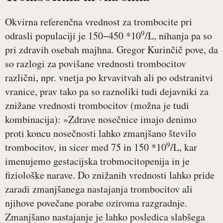
Okvirna referenčna vrednost za trombocite pri
9
odrasli populaciji je 150−450 *10
/L, nihanja pa so
pri zdravih osebah majhna. Gregor Kurinčič pove, da
so razlogi za povišane vrednosti trombocitov
različni, npr. vnetja po krvavitvah ali po odstranitvi
vranice, prav tako pa so raznoliki tudi dejavniki za
znižane vrednosti trombocitov (možna je tudi
kombinacija): »Zdrave nosečnice imajo denimo
proti koncu nosečnosti lahko zmanjšano število
9
trombocitov, in sicer med 75 in 150 *10
/L, kar
imenujemo gestacijska trobmocitopenija in je
fiziološke narave. Do znižanih vrednosti lahko pride
zaradi zmanjšanega nastajanja trombocitov ali
njihove povečane porabe oziroma razgradnje.
Zmanjšano nastajanje je lahko posledica slabšega