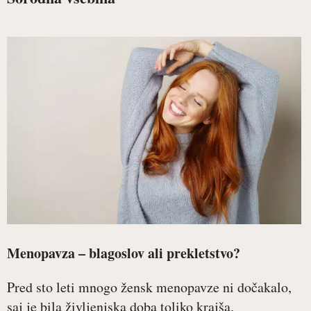
Menopavza – blagoslov ali prekletstvo?
Pred sto leti mnogo žensk menopavze ni dočakalo,
saj je bila življenjska doba toliko krajša.