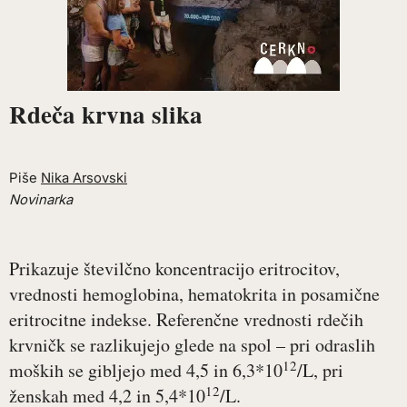
Rdeča krvna slika
Piše
Nika Arsovski
Novinarka
Prikazuje številčno koncentracijo eritrocitov,
vrednosti hemoglobina, hematokrita in posamične
eritrocitne indekse. Referenčne vrednosti rdečih
krvničk se razlikujejo glede na spol – pri odraslih
12
moških se gibljejo med 4,5 in 6,3*10
/L, pri
12
ženskah med 4,2 in 5,4*10
/L.