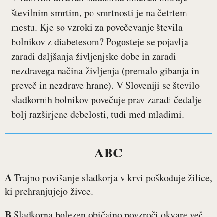
številnim smrtim, po smrtnosti je na četrtem
mestu. Kje so vzroki za povečevanje števila
bolnikov z diabetesom? Pogosteje se pojavlja
zaradi daljšanja življenjske dobe in zaradi
nezdravega načina življenja (premalo gibanja in
preveč in nezdrave hrane). V Sloveniji se število
sladkornih bolnikov povečuje prav zaradi čedalje
bolj razširjene debelosti, tudi med mladimi.
ABC
A
Trajno povišanje sladkorja v krvi poškoduje žilice,
ki prehranjujejo živce.
B
Sladkorna bolezen običajno povzroči okvare več