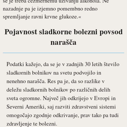
se je treba čezmernemu uživanju alkohola. Ne
nazadnje pa je izjemno pomembno redno
spremljanje ravni krvne glukoze.«
Pojavnost sladkorne bolezni povsod
narašča
Podatki kažejo, da se je v zadnjih 30 letih število
sladkornih bolnikov na svetu podvojilo in
nenehno narašča. Res pa je, da so razlike v
deležu sladkornih bolnikov po različnih delih
sveta ogromne. Največ jih odkrijejo v Evropi in
Severni Ameriki, saj razviti zdravstveni sistemi
omogočajo zgodnje odkrivanje, prav tako pa tudi
zdravljenje te bolezni.