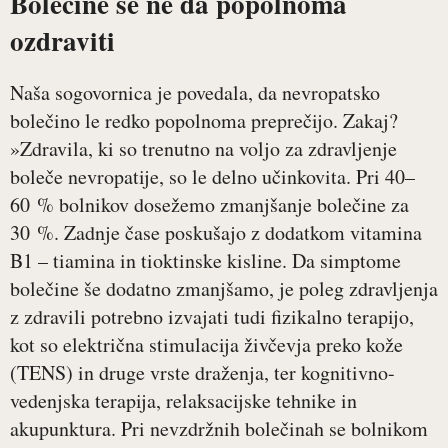
Bolečine se ne da popolnoma
ozdraviti
Naša sogovornica je povedala, da nevropatsko
bolečino le redko popolnoma preprečijo. Zakaj?
»Zdravila, ki so trenutno na voljo za zdravljenje
boleče nevropatije, so le delno učinkovita. Pri 40–
60 % bolnikov dosežemo zmanjšanje bolečine za
30 %. Zadnje čase poskušajo z dodatkom vitamina
B1 – tiamina in tioktinske kisline. Da simptome
bolečine še dodatno zmanjšamo, je poleg zdravljenja
z zdravili potrebno izvajati tudi fizikalno terapijo,
kot so električna stimulacija živčevja preko kože
(TENS) in druge vrste draženja, ter kognitivno-
vedenjska terapija, relaksacijske tehnike in
akupunktura. Pri nevzdržnih bolečinah se bolnikom