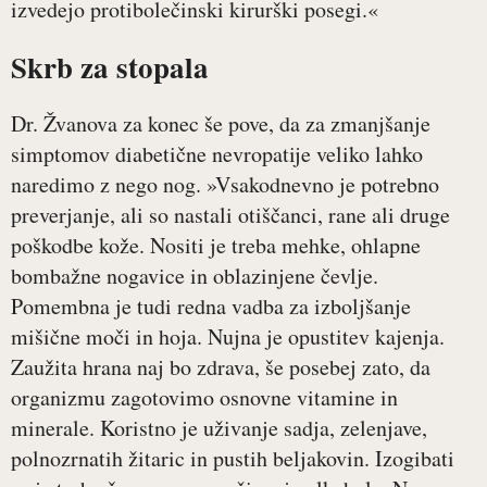
izvedejo protibolečinski kirurški posegi.«
Skrb za stopala
Dr. Žvanova za konec še pove, da za zmanjšanje
simptomov diabetične nevropatije veliko lahko
naredimo z nego nog. »Vsakodnevno je potrebno
preverjanje, ali so nastali otiščanci, rane ali druge
poškodbe kože. Nositi je treba mehke, ohlapne
bombažne nogavice in oblazinjene čevlje.
Pomembna je tudi redna vadba za izboljšanje
mišične moči in hoja. Nujna je opustitev kajenja.
Zaužita hrana naj bo zdrava, še posebej zato, da
organizmu zagotovimo osnovne vitamine in
minerale. Koristno je uživanje sadja, zelenjave,
polnozrnatih žitaric in pustih beljakovin. Izogibati