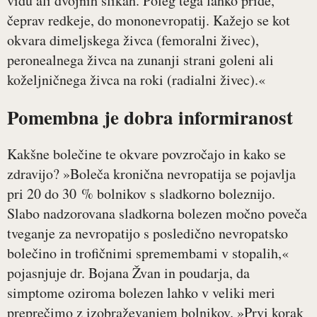
vidu ali dvojnih slikah. Poleg tega lahko pride,
čeprav redkeje, do mononevropatij. Kažejo se kot
okvara dimeljskega živca (femoralni živec),
peronealnega živca na zunanji strani goleni ali
koželjničnega živca na roki (radialni živec).«
Pomembna je dobra informiranost
Kakšne bolečine te okvare povzročajo in kako se
zdravijo? »Boleča kronična nevropatija se pojavlja
pri 20 do 30 % bolnikov s sladkorno boleznijo.
Slabo nadzorovana sladkorna bolezen močno poveča
tveganje za nevropatijo s posledično nevropatsko
bolečino in trofičnimi spremembami v stopalih,«
pojasnjuje dr. Bojana Žvan in poudarja, da
simptome oziroma bolezen lahko v veliki meri
preprečimo z izobraževanjem bolnikov. »Prvi korak