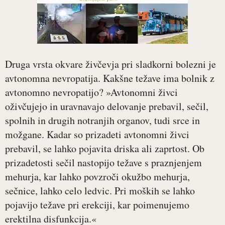
Druga vrsta okvare živčevja pri sladkorni bolezni je
avtonomna nevropatija. Kakšne težave ima bolnik z
avtonomno nevropatijo? »Avtonomni živci
oživčujejo in uravnavajo delovanje prebavil, sečil,
spolnih in drugih notranjih organov, tudi srce in
možgane. Kadar so prizadeti avtonomni živci
prebavil, se lahko pojavita driska ali zaprtost. Ob
prizadetosti sečil nastopijo težave s praznjenjem
mehurja, kar lahko povzroči okužbo mehurja,
sečnice, lahko celo ledvic. Pri moških se lahko
pojavijo težave pri erekciji, kar poimenujemo
erektilna disfunkcija.«