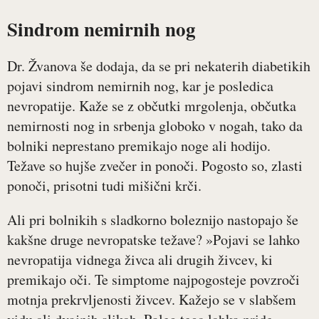
Sindrom nemirnih nog
Dr. Žvanova še dodaja, da se pri nekaterih diabetikih
pojavi sindrom nemirnih nog, kar je posledica
nevropatije. Kaže se z občutki mrgolenja, občutka
nemirnosti nog in srbenja globoko v nogah, tako da
bolniki neprestano premikajo noge ali hodijo.
Težave so hujše zvečer in ponoči. Pogosto so, zlasti
ponoči, prisotni tudi mišični krči.
Ali pri bolnikih s sladkorno boleznijo nastopajo še
kakšne druge nevropatske težave? »Pojavi se lahko
nevropatija vidnega živca ali drugih živcev, ki
premikajo oči. Te simptome najpogosteje povzroči
motnja prekrvljenosti živcev. Kažejo se v slabšem