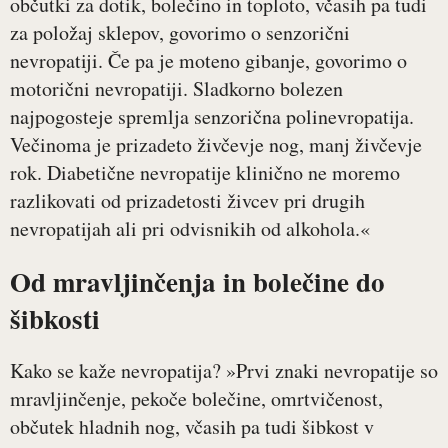
občutki za dotik, bolečino in toploto, včasih pa tudi
za položaj sklepov, govorimo o senzorični
nevropatiji. Če pa je moteno gibanje, govorimo o
motorični nevropatiji. Sladkorno bolezen
najpogosteje spremlja senzorična polinevropatija.
Večinoma je prizadeto živčevje nog, manj živčevje
rok. Diabetične nevropatije klinično ne moremo
razlikovati od prizadetosti živcev pri drugih
nevropatijah ali pri odvisnikih od alkohola.«
Od mravljinčenja in bolečine do
šibkosti
Kako se kaže nevropatija? »Prvi znaki nevropatije so
mravljinčenje, pekoče bolečine, omrtvičenost,
občutek hladnih nog, včasih pa tudi šibkost v