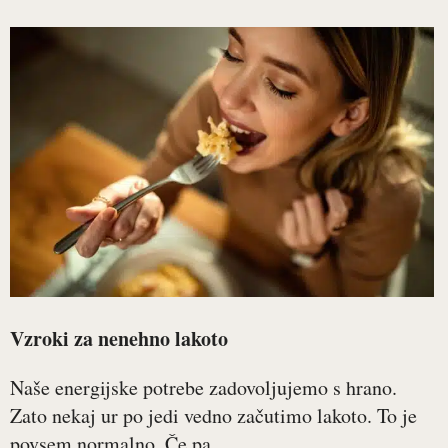
Vzroki za nenehno lakoto
Naše energijske potrebe zadovoljujemo s hrano.
Zato nekaj ur po jedi vedno začutimo lakoto. To je
povsem normalno. Če pa...