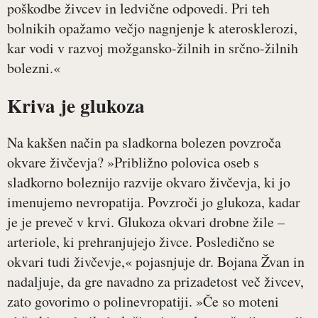
poškodbe živcev in ledvične odpovedi. Pri teh
bolnikih opažamo večjo nagnjenje k aterosklerozi,
kar vodi v razvoj možgansko-žilnih in srčno-žilnih
bolezni.«
Kriva je glukoza
Na kakšen način pa sladkorna bolezen povzroča
okvare živčevja? »Približno polovica oseb s
sladkorno boleznijo razvije okvaro živčevja, ki jo
imenujemo nevropatija. Povzroči jo glukoza, kadar
je je preveč v krvi. Glukoza okvari drobne žile –
arteriole, ki prehranjujejo živce. Posledično se
okvari tudi živčevje,« pojasnjuje dr. Bojana Žvan in
nadaljuje, da gre navadno za prizadetost več živcev,
zato govorimo o polinevropatiji. »Če so moteni