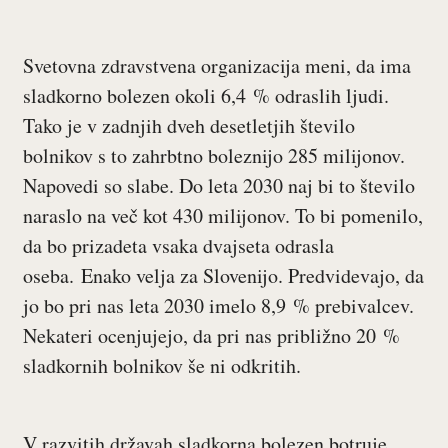
Svetovna zdravstvena organizacija meni, da ima
sladkorno bolezen okoli 6,4 % odraslih ljudi.
Tako je v zadnjih dveh desetletjih število
bolnikov s to zahrbtno boleznijo 285 milijonov.
Napovedi so slabe. Do leta 2030 naj bi to število
naraslo na več kot 430 milijonov. To bi pomenilo,
da bo prizadeta vsaka dvajseta odrasla
oseba. Enako velja za Slovenijo. Predvidevajo, da
jo bo pri nas leta 2030 imelo 8,9 % prebivalcev.
Nekateri ocenjujejo, da pri nas približno 20 %
sladkornih bolnikov še ni odkritih.
V razvitih državah sladkorna bolezen botruje