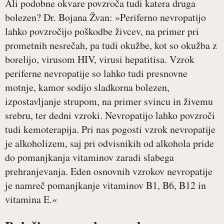
Ali podobne okvare povzroča tudi katera druga
bolezen? Dr. Bojana Žvan: »Periferno nevropatijo
lahko povzročijo poškodbe živcev, na primer pri
prometnih nesrečah, pa tudi okužbe, kot so okužba z
borelijo, virusom HIV, virusi hepatitisa. Vzrok
periferne nevropatije so lahko tudi presnovne
motnje, kamor sodijo sladkorna bolezen,
izpostavljanje strupom, na primer svincu in živemu
srebru, ter dedni vzroki. Nevropatijo lahko povzroči
tudi kemoterapija. Pri nas pogosti vzrok nevropatije
je alkoholizem, saj pri odvisnikih od alkohola pride
do pomanjkanja vitaminov zaradi slabega
prehranjevanja. Eden osnovnih vzrokov nevropatije
je namreč pomanjkanje vitaminov B1, B6, B12 in
vitamina E.«