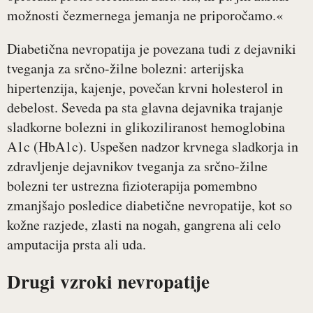
možnosti čezmernega jemanja ne priporočamo.«
Diabetična nevropatija je povezana tudi z dejavniki
tveganja za srčno-žilne bolezni: arterijska
hipertenzija, kajenje, povečan krvni holesterol in
debelost. Seveda pa sta glavna dejavnika trajanje
sladkorne bolezni in glikoziliranost hemoglobina
A1c (HbA1c). Uspešen nadzor krvnega sladkorja in
zdravljenje dejavnikov tveganja za srčno-žilne
bolezni ter ustrezna fizioterapija pomembno
zmanjšajo posledice diabetične nevropatije, kot so
kožne razjede, zlasti na nogah, gangrena ali celo
amputacija prsta ali uda.
Drugi vzroki nevropatije