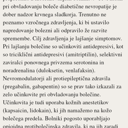
pri obvladovanju boleče diabetične nevropatije je
dober nadzor krvnega sladkorja. Trenutno ne
poznamo vzročnega zdravljenja, ki bi ustavilo
napredovanje bolezni ali odpravilo že razvite
spremembe. Cilj zdravljenja je lajšanje simptomov.
Pri lajšanju bolečine so učinkoviti antidepresivi, kot
so triciklični antidepresivi (amitriptilin), selektivni
zaviralci ponovnega privzema serotonina in
noradrenalina (duloksetin, venlafaksin).
Nevromodulatorji ali protiepileptična zdravila
(pregabalin, gabapentin) so se prav tako izkazali za
zelo učinkovite pri obvladovanju bolečine.
Učinkovita je tudi uporaba kožnih anestetikov
(kapsaicin, lidokain), ki jih namažemo na kožo
bolečega predela. Bolniki pogosto uporabljajo
opioidna protibolečinska zdravila, ki pa jih zaradi