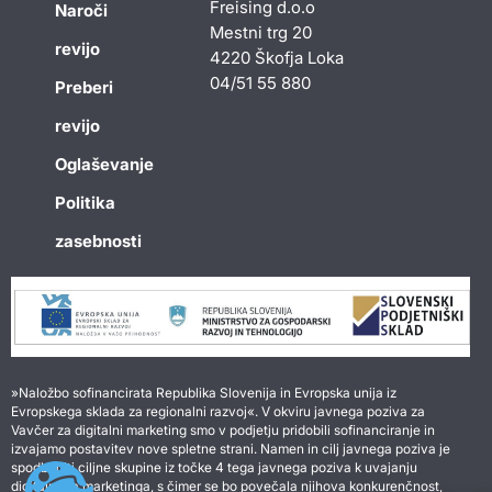
Freising d.o.o
Naroči
Mestni trg 20
revijo
4220 Škofja Loka
04/51 55 880
Preberi
revijo
Oglaševanje
Politika
zasebnosti
»Naložbo sofinancirata Republika Slovenija in Evropska unija iz
Evropskega sklada za regionalni razvoj«. V okviru javnega poziva za
Vavčer za digitalni marketing smo v podjetju pridobili sofinanciranje in
izvajamo postavitev nove spletne strani. Namen in cilj javnega poziva je
spodbuditi ciljne skupine iz točke 4 tega javnega poziva k uvajanju
digitalnega marketinga, s čimer se bo povečala njihova konkurenčnost,