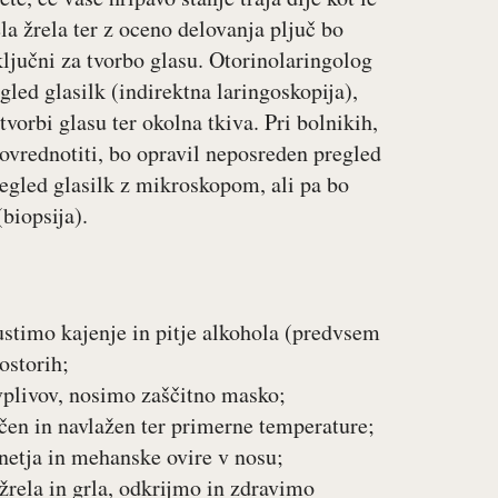
la žrela ter z oceno delovanja pljuč bo
ključni za tvorbo glasu. Otorinolaringolog
gled glasilk (indirektna laringoskopija),
tvorbi glasu ter okolna tkiva. Pri bolnikih,
 ovrednotiti, bo opravil neposreden pregled
pregled glasilk z mikroskopom, ali pa bo
biopsija).
stimo kajenje in pitje alkohola (predvsem
ostorih;
 vplivov, nosimo zaščitno masko;
čen in navlažen ter primerne temperature;
etja in mehanske ovire v nosu;
žrela in grla, odkrijmo in zdravimo