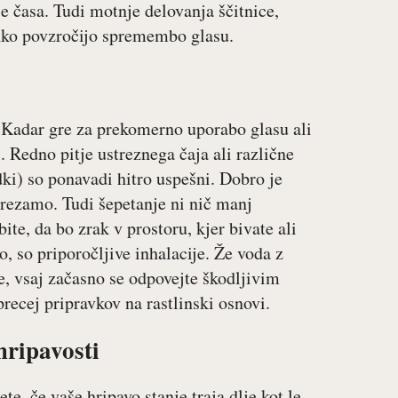
e časa. Tudi motnje delovanja ščitnice,
ahko povzročijo spremembo glasu.
. Kadar gre za prekomerno uporabo glasu ali
Redno pitje ustreznega čaja ali različne
dki) so ponavadi hitro uspešni. Dobro je
prezamo. Tudi šepetanje ni nič manj
te, da bo zrak v prostoru, kjer bivate ali
o, so priporočljive inhalacije. Že voda z
e, vsaj začasno se odpovejte škodljivim
precej pripravkov na rastlinski osnovi.
hripavosti
ete, če vaše hripavo stanje traja dlje kot le