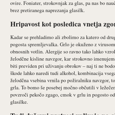
ovire. Foniater, strokovnjak za glas, pa nas bo nauč
brez pretiranega naprezanja glasilk.
Hripavost kot posledica vnetja zgo
Kadar se prehladimo ali zbolimo za katero od drugi
pogosta spremljevalka. Grlo je okuženo z virusom
obnosnih votlin. Alergije so ravno tako lahko vzro
želodčne kisline navzgor, kar strokovno imenujemo
biti previden pri uživanju obrokov – naj ti ne bod
škode lahko naredi tudi alkohol, kombinacija vsega
želodčna vsebina vrnila po požiralniku navzgor, t
grla. To bomo še posebej močno občutili v ležečem
povzroči pekočo zgago, cmok v grlu in pogosto o
glasilke.