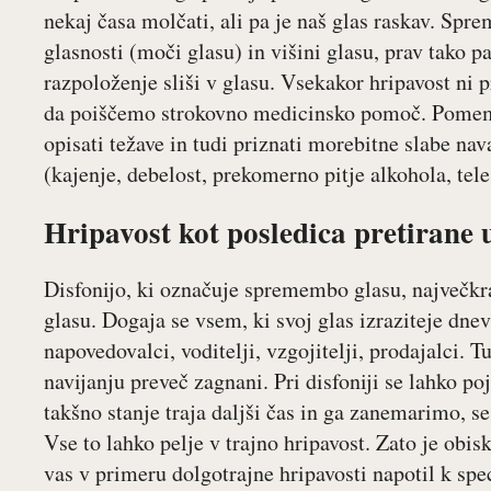
nekaj časa molčati, ali pa je naš glas raskav. S
glasnosti (moči glasu) in višini glasu, prav tako pa
razpoloženje sliši v glasu. Vsekakor hripavost ni pri
da poiščemo strokovno medicinsko pomoč. Pomem
opisati težave in tudi priznati morebitne slabe na
(kajenje, debelost, prekomerno pitje alkohola, tel
Hripavost kot posledica pretirane
Disfonijo, ki označuje spremembo glasu, največkr
glasu. Dogaja se vsem, ki svoj glas izraziteje dnevn
napovedovalci, voditelji, vzgojitelji, prodajalci. T
navijanju preveč zagnani. Pri disfoniji se lahko po
takšno stanje traja daljši čas in ga zanemarimo, se 
Vse to lahko pelje v trajno hripavost. Zato je obis
vas v primeru dolgotrajne hripavosti napotil k spe