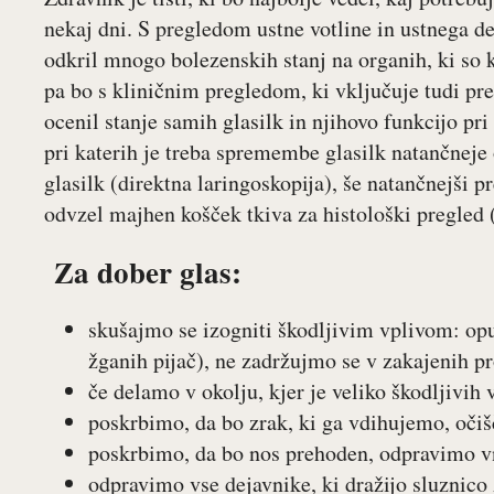
nekaj dni. S pregledom ustne votline in ustnega de
odkril mnogo bolezenskih stanj na organih, ki so 
pa bo s kliničnim pregledom, ki vključuje tudi pre
ocenil stanje samih glasilk in njihovo funkcijo pri 
pri katerih je treba spremembe glasilk natančneje
glasilk (direktna laringoskopija), še natančnejši 
odvzel majhen košček tkiva za histološki pregled (
Za dober glas:
skušajmo se izogniti škodljivim vplivom: opu
žganih pijač), ne zadržujmo se v zakajenih pr
če delamo v okolju, kjer je veliko škodljivih
poskrbimo, da bo zrak, ki ga vdihujemo, očiš
poskrbimo, da bo nos prehoden, odpravimo vn
odpravimo vse dejavnike, ki dražijo sluznico 