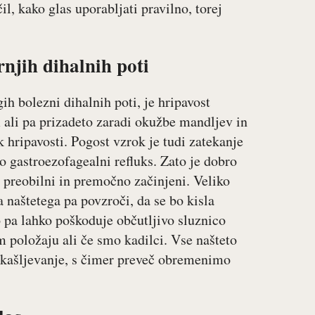
il, kako glas uporabljati pravilno, torej
rnjih dihalnih poti
h bolezni dihalnih poti, je hripavost
 ali pa prizadeto zaradi okužbe mandljev in
k hripavosti. Pogost vzrok je tudi zatekanje
 gastroezofagealni refluks. Zato je dobro
o preobilni in premočno začinjeni. Veliko
 naštetega pa povzroči, da se bo kisla
o pa lahko poškoduje občutljivo sluznico
 položaju ali če smo kadilci. Vse našteto
dkašljevanje, s čimer preveč obremenimo