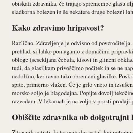
obiskati zdravnika, če trajajo spremembe glasu dlj
sladkorna bolezen in še nekatere druge bolezni l
Kako zdravimo hripavost?
Različno. Zdravljenje je odvisno od povzročitelja
prehlad, si lahko pomagamo z domačimi pripravki. 
obloge (sesekljana čebula, kisovi in glineni obkla
tudi, da glasilkam privoščimo počitek in se ne na
nedolžno, ker ravno tako obremeni glasilke. Poskrbi
spite, primerno vlažen. Če je grlo vneto in izsušen
morsko soljo je blagodejna. Popijte dovolj tekočin
razvadam. V lekarnah je na voljo v prosti prodaji 
Obiščite zdravnika ob dolgotrajni 
Zdravnik je tisti, ki bo najbolje vedel, kaj potrebuj