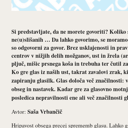
Si predstavljate, da ne morete govoriti? Koliko 
ne(u)slišanih … Da lahko govorimo, se moramo z
so odgovorni za govor. Brez usklajenosti in pra
centrov v nižjih delih možganov, ust in žrela (ar
pljuč, mišic prsnega koša in trebuha ter čutil za
Ko gre glas iz naših ust, takrat zavalovi zrak, 
zapiranju glasilk. Glas določa več značilnosti: 
obseg in nastavek. Kadar gre za glasovno motnj
posledica nepravilnosti ene ali več značilnosti 
Saša Vrbančič
Avtor:
Hripavost obsega precej sprememb glasu. Lahko g