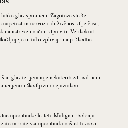
las
m lahko glas spremeni. Zagotovo ste že
jo napetost in nervoza ali živčnost dlje časa,
ok na ustrezen način odpraviti. Velikokrat
dkašljujejo in tako vplivajo na poškodbo
išan glas ter jemanje nekaterih zdravil nam
o omenjenim škodljivim dejavnikom.
redne uporabnike le-teh. Maligna obolenja
, zato morate vsi uporabniki naštetih snovi