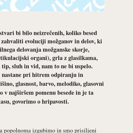
stvari bi bilo neizrečenih, koliko besed
ahvaliti evoluciji možganov in delov, ki
vilnega delovanja možganske skorje,
tikulacijski organi), grla z glasilkama,
 tip, sluh in vid, nam to ne bi uspelo.
ki nastane pri hitrem odpiranju in
višino, glasnost, barvo, melodiko, glasovni
o v najširšem pomenu besede in je ta
glasu, govorimo o
hripavosti.
a popolnoma izgubimo in smo prisiljeni