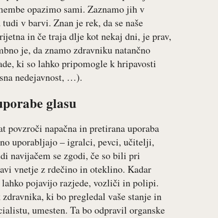
premembe opazimo sami. Zaznamo jih v
 tudi v barvi. Znan je rek, da se naše
jetna in če traja dlje kot nekaj dni, je prav,
bno je, da znamo zdravniku natančno
vade, ki so lahko pripomogle k hripavosti
esna nedejavnost, …).
 uporabe glasu
at povzroči napačna in pretirana uporaba
o uporabljajo – igralci, pevci, učitelji,
udi navijačem se zgodi, če so bili pri
javi vnetje z rdečino in oteklino. Kadar
lahko pojavijo razjede, vozliči in polipi.
k zdravnika, ki bo pregledal vaše stanje in
cialistu, umesten. Ta bo odpravil organske