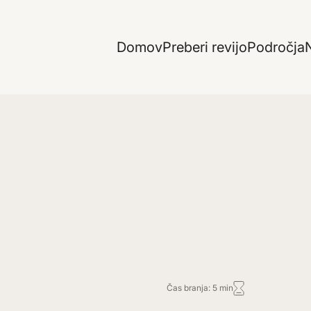
Domov
Preberi revijo
Področja
N
Čas branja: 5 min