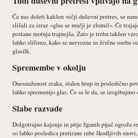
Tudi duševni pretresi vplivajo na g
Če nas doleti kakšen večji duševni pretres, se na
slišali za izraz »glas se mu/ji je zlomil«. Če traja
postane motnja trajnejša. Zato je treba takšen vzr
lahko slišimo, kako se nervozne in živčne osebe o
glasilk.
Spremembe v okolju
Onesnaženost zraka, stalen hrup in posledično pov
lahko spremenijo glas. Če se le da, se izogibajm
Slabe razvade
Dolgotrajno kajenje in pitje žganih pijač ogroža 
so lahko posledica pretirane rabe škodljivih snovi