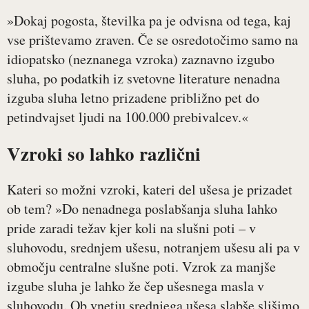
»Dokaj pogosta, številka pa je odvisna od tega, kaj
vse prištevamo zraven. Če se osredotočimo samo na
idiopatsko (neznanega vzroka) zaznavno izgubo
sluha, po podatkih iz svetovne literature nenadna
izguba sluha letno prizadene približno pet do
petindvajset ljudi na 100.000 prebivalcev.«
Vzroki so lahko različni
Kateri so možni vzroki, kateri del ušesa je prizadet
ob tem? »Do nenadnega poslabšanja sluha lahko
pride zaradi težav kjer koli na slušni poti – v
sluhovodu, srednjem ušesu, notranjem ušesu ali pa v
območju centralne slušne poti. Vzrok za manjše
izgube sluha je lahko že čep ušesnega masla v
sluhovodu. Ob vnetju srednjega ušesa slabše slišimo