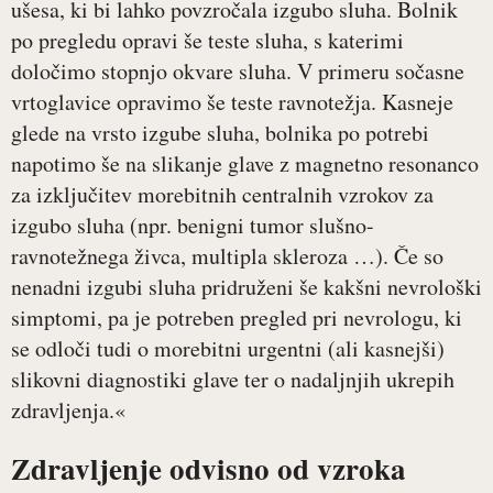
ušesa, ki bi lahko povzročala izgubo sluha. Bolnik
po pregledu opravi še teste sluha, s katerimi
določimo stopnjo okvare sluha. V primeru sočasne
vrtoglavice opravimo še teste ravnotežja. Kasneje
glede na vrsto izgube sluha, bolnika po potrebi
napotimo še na slikanje glave z magnetno resonanco
za izključitev morebitnih centralnih vzrokov za
izgubo sluha (npr. benigni tumor slušno-
ravnotežnega živca, multipla skleroza …). Če so
nenadni izgubi sluha pridruženi še kakšni nevrološki
simptomi, pa je potreben pregled pri nevrologu, ki
se odloči tudi o morebitni urgentni (ali kasnejši)
slikovni diagnostiki glave ter o nadaljnjih ukrepih
zdravljenja.«
Zdravljenje odvisno od vzroka