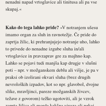
nenadni napad vrtoglavice ali tinitusa ali pa vse
skupaj.«
Kako do tega lahko pride?
»V notranjem ušesu
imamo organ za sluh in ravnotežje. Če pride do
zaprtja žilic, ki prehranjujejo notranje uho, lahko
to privede do nenadne izgube sluha in/ali
vrtoglavice in pravzaprav gre za majhno kap.
Lahko se pojavi tudi manjša kap drugje v slušni
poti – npr. v možganskem deblu ali višje, je pa v
praksi ob izolirani okvari sluha (brez drugih
nevroloških izpadov, kot so npr. glavobol, dvojne
slike, mravljinci, pareze možganskih živcev,
težave z govorom) težko ugotoviti, ali je vzrok
zaprta žilica ali morda kakšna viroza ali nekaj