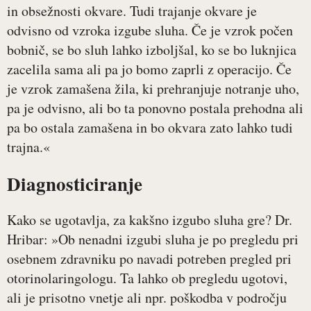
in obsežnosti okvare. Tudi trajanje okvare je
odvisno od vzroka izgube sluha. Če je vzrok počen
bobnič, se bo sluh lahko izboljšal, ko se bo luknjica
zacelila sama ali pa jo bomo zaprli z operacijo. Če
je vzrok zamašena žila, ki prehranjuje notranje uho,
pa je odvisno, ali bo ta ponovno postala prehodna ali
pa bo ostala zamašena in bo okvara zato lahko tudi
trajna.«
Diagnosticiranje
Kako se ugotavlja, za kakšno izgubo sluha gre? Dr.
Hribar: »Ob nenadni izgubi sluha je po pregledu pri
osebnem zdravniku po navadi potreben pregled pri
otorinolaringologu. Ta lahko ob pregledu ugotovi,
ali je prisotno vnetje ali npr. poškodba v področju