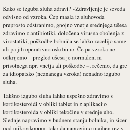
Kako se izguba sluha zdravi? »Zdravljenje je seveda
odvisno od vzroka. Čep masla iz sluhovoda
preprosto odstranimo, gnojno vnetje srednjega ušesa
zdravimo z antibiotiki, določena virusna obolenja z
virostatiki, poškodbe bobniča se lahko zacelijo same
ali pa jih operativno oskrbimo. Če pa vzroka ne
odkrijemo – pregled ušesa je normalen, ni
prisotnega npr. vnetja ali poškodbe –, rečemo, da gre
za idiopatsko (neznanega vzroka) nenadno izgubo
sluha.
Takšno izgubo sluha lahko uspešno zdravimo s
kortikosteroidi v obliki tablet in z aplikacijo
kortikosteroida v obliki tekočine v srednje uho.
Slednje napravimo v budnem stanju bolnika, in sicer
pod mikroskopom, tako da napravimo majhen rez v