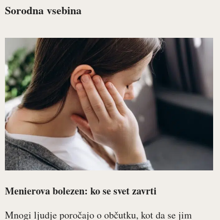
Sorodna vsebina
Menierova bolezen: ko se svet zavrti
Mnogi ljudje poročajo o občutku, kot da se jim