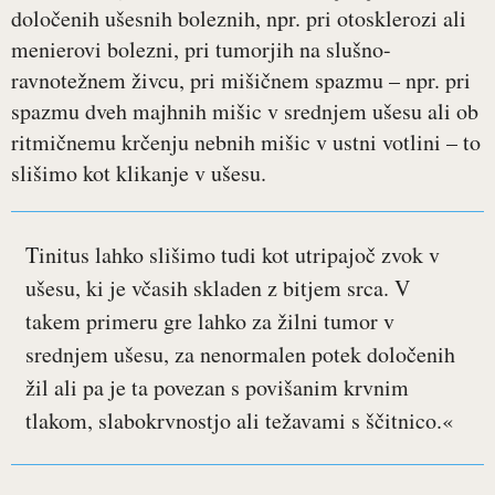
določenih ušesnih boleznih, npr. pri otosklerozi ali
menierovi bolezni, pri tumorjih na slušno-
ravnotežnem živcu, pri mišičnem spazmu – npr. pri
spazmu dveh majhnih mišic v srednjem ušesu ali ob
ritmičnemu krčenju nebnih mišic v ustni votlini – to
slišimo kot klikanje v ušesu.
Tinitus lahko slišimo tudi kot utripajoč zvok v
ušesu, ki je včasih skladen z bitjem srca. V
takem primeru gre lahko za žilni tumor v
srednjem ušesu, za nenormalen potek določenih
žil ali pa je ta povezan s povišanim krvnim
tlakom, slabokrvnostjo ali težavami s ščitnico.«