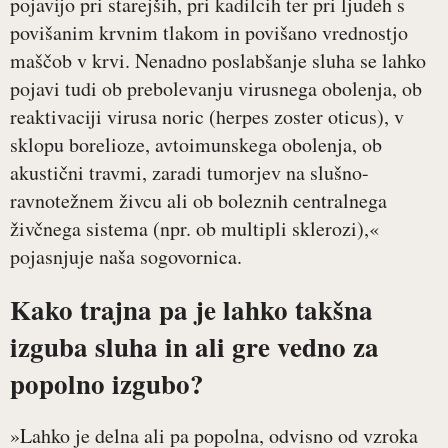
pojavijo pri starejših, pri kadilcih ter pri ljudeh s
povišanim krvnim tlakom in povišano vrednostjo
maščob v krvi. Nenadno poslabšanje sluha se lahko
pojavi tudi ob prebolevanju virusnega obolenja, ob
reaktivaciji virusa noric (herpes zoster oticus), v
sklopu borelioze, avtoimunskega obolenja, ob
akustični travmi, zaradi tumorjev na slušno-
ravnotežnem živcu ali ob boleznih centralnega
živčnega sistema (npr. ob multipli sklerozi),«
pojasnjuje naša sogovornica.
Kako trajna pa je lahko takšna
izguba sluha in ali gre vedno za
popolno izgubo?
»Lahko je delna ali pa popolna, odvisno od vzroka