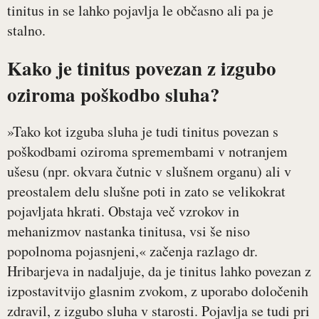
tinitus in se lahko pojavlja le občasno ali pa je
stalno.
Kako je tinitus povezan z izgubo
oziroma poškodbo sluha?
»Tako kot izguba sluha je tudi tinitus povezan s
poškodbami oziroma spremembami v notranjem
ušesu (npr. okvara čutnic v slušnem organu) ali v
preostalem delu slušne poti in zato se velikokrat
pojavljata hkrati. Obstaja več vzrokov in
mehanizmov nastanka tinitusa, vsi še niso
popolnoma pojasnjeni,« začenja razlago dr.
Hribarjeva in nadaljuje, da je tinitus lahko povezan z
izpostavitvijo glasnim zvokom, z uporabo določenih
zdravil, z izgubo sluha v starosti. Pojavlja se tudi pri