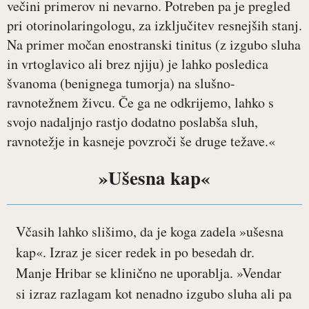
večini primerov ni nevarno. Potreben pa je pregled
pri otorinolaringologu, za izključitev resnejših stanj.
Na primer močan enostranski tinitus (z izgubo sluha
in vrtoglavico ali brez njiju) je lahko posledica
švanoma (benignega tumorja) na slušno-
ravnotežnem živcu. Če ga ne odkrijemo, lahko s
svojo nadaljnjo rastjo dodatno poslabša sluh,
ravnotežje in kasneje povzroči še druge težave.«
»Ušesna kap«
Včasih lahko slišimo, da je koga zadela »ušesna
kap«. Izraz je sicer redek in po besedah dr.
Manje Hribar se klinično ne uporablja. »Vendar
si izraz razlagam kot nenadno izgubo sluha ali pa