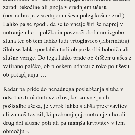
zaradi tekočine ali gnoja v srednjem ušesu
(normalno je v srednjem ušesu poleg koščic zrak).
Lahko pa se zgodi, da se to vnetje širi še naprej v
notranje uho – polžka in povzroči dodatno izgubo
sluha ter ob tem lahko tudi vrtoglavico (labirintitis).
Sluh se lahko poslabša tudi ob poškodbi bobniča ali
slušne verige. Do tega lahko pride ob čiščenju ušes z
vatirano palčko, ob ploskem udarcu z roko po ušesu,
ob potapljanju …
Kadar pa pride do nenadnega poslabšanja sluha v
odsotnosti očitnih vzrokov, kot so vnetja ali
poškodbe ušesa, je vzrok lahko slabša prekrvavitev
ali zamašitev žil, ki prehranjujejo notranje uho ali
drug del slušne poti ali pa manjša krvavitev v tem
območju.«