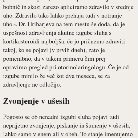
bobnič in skozi zarezo apliciramo zdravilo v srednje
uho. Zdravilo tako lahko prehaja tudi v notranje
uho.« Dr. Hribarjeva na tem mestu še doda, da je
uspešnost zdravljenja akutne izgube sluha s
kortikosteroidi najboljša, če jo pričnemo zdraviti
takoj, ko se pojavi (v prvih dneh), zato je
pomembno, da v takem primeru čim prej
opravimo pregled pri otorinolaringologu. Če je od
izgube minilo že več kot dva meseca, se za
zdravljenje ne odločijo.
Zvonjenje v ušesih
Pogosto se ob nenadni izgubi sluha pojavi tudi
neprijetno zvonjenje, piskanje in šumenje v ušesih,
lahko samo v enem ali v obeh. To stanje imenujemo