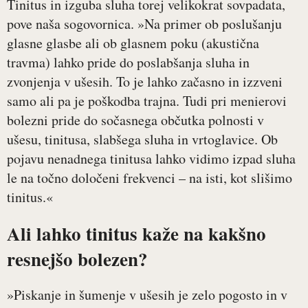
Tinitus in izguba sluha torej velikokrat sovpadata,
pove naša sogovornica. »Na primer ob poslušanju
glasne glasbe ali ob glasnem poku (akustična
travma) lahko pride do poslabšanja sluha in
zvonjenja v ušesih. To je lahko začasno in izzveni
samo ali pa je poškodba trajna. Tudi pri menierovi
bolezni pride do sočasnega občutka polnosti v
ušesu, tinitusa, slabšega sluha in vrtoglavice. Ob
pojavu nenadnega tinitusa lahko vidimo izpad sluha
le na točno določeni frekvenci – na isti, kot slišimo
tinitus.«
Ali lahko tinitus kaže na kakšno
resnejšo bolezen?
»Piskanje in šumenje v ušesih je zelo pogosto in v