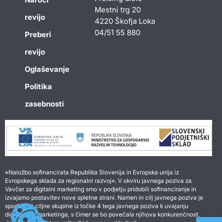
Mestni trg 20
revijo
4220 Škofja Loka
04/51 55 880
Preberi
revijo
Oglaševanje
Politika
zasebnosti
»Naložbo sofinancirata Republika Slovenija in Evropska unija iz
Evropskega sklada za regionalni razvoj«. V okviru javnega poziva za
Vavčer za digitalni marketing smo v podjetju pridobili sofinanciranje in
izvajamo postavitev nove spletne strani. Namen in cilj javnega poziva je
spodbuditi ciljne skupine iz točke 4 tega javnega poziva k uvajanju
Open 
digitalnega marketinga, s čimer se bo povečala njihova konkurenčnost,