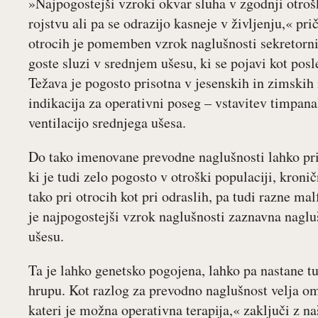
»Najpogostejši vzroki okvar sluha v zgodnji otrošk
rojstvu ali pa se odrazijo kasneje v življenju,« pr
otrocih je pomemben vzrok naglušnosti sekretorni o
goste sluzi v srednjem ušesu, ki se pojavi kot posl
Težava je pogosto prisotna v jesenskih in zimskih m
indikacija za operativni poseg – vstavitev timpan
ventilacijo srednjega ušesa.
Do tako imenovane prevodne naglušnosti lahko pri
ki je tudi zelo pogosto v otroški populaciji, kroni
tako pri otrocih kot pri odraslih, pa tudi razne ma
je najpogostejši vzrok naglušnosti zaznavna naglu
ušesu.
Ta je lahko genetsko pogojena, lahko pa nastane tud
hrupu. Kot razlog za prevodno naglušnost velja om
kateri je možna operativna terapija,« zaključi z 