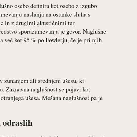
ušno osebo definira kot osebo z izgubo
umevanju naslanja na ostanke sluha s
c in z drugimi akustičnimi ter
sredstvo sporazumevanja je govor. Naglušne
a več kot 95 % po Fowlerju, če je pri njih
v zunanjem ali srednjem ušesu, ki
o. Zaznavna naglušnost se pojavi kot
notranjega ušesa. Mešana naglušnost pa je
n odraslih