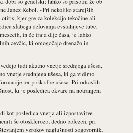
i dobi so genetski; lahko so prisotni že ob
ične Janez Rebol. »Pri nekoliko starejših
titis, kjer gre za kolekcijo tekočine ali
edica slabega delovanja evstahijeve tube.
esecih, in če traja dlje časa, je lahko
alnih cevčic, ki omogočajo drenažo in
vedejo tudi akutno vnetje srednjega ušesa,
čno vnetje srednjega ušesa, ki ga vidimo
lformacije ter poškodbe ušesa. Pri odraslih
šnost, ki je posledica okvare na notranjem
i kot posledica vnetja ali izpostavitve
eniti še otosklerozo, dedno bolezen, pri
naštevanjem vzrokov naglušnosti sogovornik.