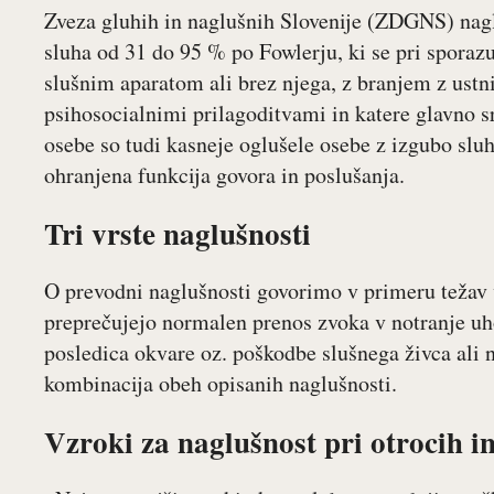
Zveza gluhih in naglušnih Slovenije (ZDGNS) nagl
sluha od 31 do 95 % po Fowlerju, ki se pri sporaz
slušnim aparatom ali brez njega, z branjem z ustni
psihosocialnimi prilagoditvami in katere glavno 
osebe so tudi kasneje oglušele osebe z izgubo sluh
ohranjena funkcija govora in poslušanja.
Tri vrste naglušnosti
O prevodni naglušnosti govorimo v primeru težav 
preprečujejo normalen prenos zvoka v notranje uh
posledica okvare oz. poškodbe slušnega živca ali 
kombinacija obeh opisanih naglušnosti.
Vzroki za naglušnost pri otrocih i