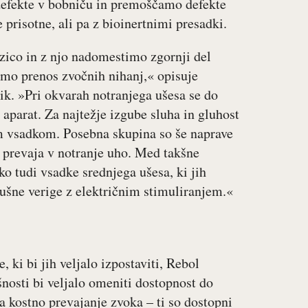
efekte v bobniču in premoščamo defekte
e prisotne, ali pa z bioinertnimi presadki.
zico in z njo nadomestimo zgornji del
mo prenos zvočnih nihanj,« opisuje
ik. »Pri okvarah notranjega ušesa se do
aparat. Za najtežje izgube sluha in gluhost
m vsadkom. Posebna skupina so še naprave
h prevaja v notranje uho. Med takšne
 tudi vsadke srednjega ušesa, ki jih
lušne verige z električnim stimuliranjem.«
, ki bi jih veljalo izpostaviti, Rebol
nosti bi veljalo omeniti dostopnost do
a kostno prevajanje zvoka – ti so dostopni