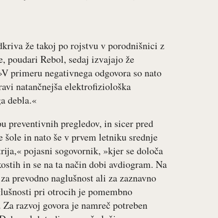
kriva že takoj po rojstvu v porodnišnici z
, poudari Rebol, sedaj izvajajo že
. »V primeru negativnega odgovora so nato
ravi natančnejša elektrofiziološka
ga debla.«
pu preventivnih pregledov, in sicer pred
šole in nato še v prvem letniku srednje
trija,« pojasni sogovornik, »kjer se določa
kostih in se na ta način dobi avdiogram. Na
 za prevodno naglušnost ali za zaznavno
glušnosti pri otrocih je pomembno
 Za razvoj govora je namreč potreben