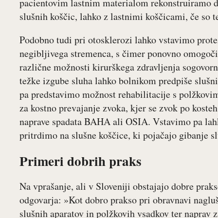
pacientovim lastnim materialom rekonstruiramo d
slušnih koščic, lahko z lastnimi koščicami, če so t
Podobno tudi pri otosklerozi lahko vstavimo prote
negibljivega stremenca, s čimer ponovno omogoči
različne možnosti kirurškega zdravljenja sogovorn
težke izgube sluha lahko bolnikom predpiše slušni 
pa predstavimo možnost rehabilitacije s polžkovi
za kostno prevajanje zvoka, kjer se zvok po koste
naprave spadata BAHA ali OSIA. Vstavimo pa lahko
pritrdimo na slušne koščice, ki pojačajo gibanje s
Primeri dobrih praks
Na vprašanje, ali v Sloveniji obstajajo dobre prakse
odgovarja: »Kot dobro prakso pri obravnavi nagluš
slušnih aparatov in polžkovih vsadkov ter naprav z