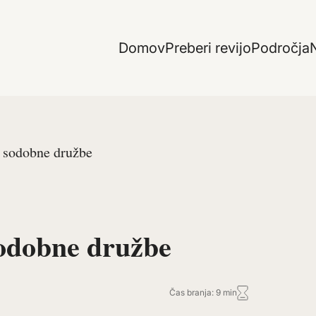
Domov
Preberi revijo
Področja
N
 sodobne družbe
sodobne družbe
Čas branja: 9 min