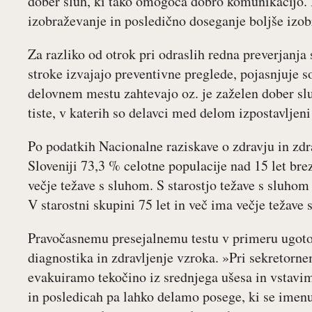
dober sluh, ki tako omogoča dobro komunikacijo.
izobraževanje in posledično doseganje boljše izob
Za razliko od otrok pri odraslih redna preverjanja
stroke izvajajo preventivne preglede, pojasnjuje s
delovnem mestu zahtevajo oz. je zaželen dober sluh 
tiste, v katerih so delavci med delom izpostavljeni
Po podatkih Nacionalne raziskave o zdravju in zdr
Sloveniji 73,3 % celotne populacije nad 15 let br
večje težave s sluhom. S starostjo težave s sluhom
V starostni skupini 75 let in več ima večje težav
Pravočasnemu presejalnemu testu v primeru ugotov
diagnostika in zdravljenje vzroka. »Pri sekretorne
evakuiramo tekočino iz srednjega ušesa in vstavi
in posledicah pa lahko delamo posege, ki se imenu