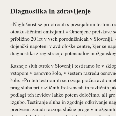
Diagnostika in zdravljenje
»Naglušnost se pri otrocih s presejalnim testom od
otoakustičnimi emisijami.« Omenjene preiskave se
približno 20 let v vseh porodnišnicah v Sloveniji
dojenčki napoteni v avdiološke centre, kjer se nap
diagnostika z registracijo potencialov možganske
Kasneje sluh otrok v Sloveniji testiramo še v sklo
vstopom v osnovno šolo, v šestem razredu osnovne 
šole. »Pri teh testiranjih se izvaja pražna avdiome
prag sluha pri različnih frekvencah in različnih ja
podlagi teh izvidov lahko potem določimo, ali gre
izgubo. Testiranje sluha in zgodnje odkrivanje na
predvsem zaradi razvoja slušne proge v možganih.