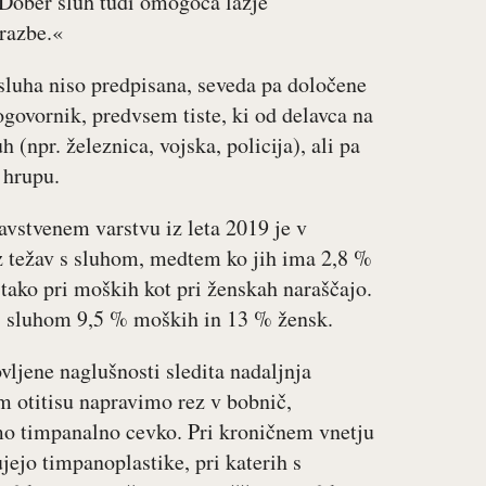
 Dober sluh tudi omogoča lažje
razbe.«
 sluha niso predpisana, seveda pa določene
ogovornik, predvsem tiste, ki od delavca na
(npr. železnica, vojska, policija), ali pa
 hrupu.
avstvenem varstvu iz leta 2019 je v
ez težav s sluhom, medtem ko jih ima 2,8 %
 tako pri moških kot pri ženskah naraščajo.
e s sluhom 9,5 % moških in 13 % žensk.
ljene naglušnosti sledita nadaljnja
m otitisu napravimo rez v bobnič,
mo timpanalno cevko. Pri kroničnem vnetju
jejo timpanoplastike, pri katerih s