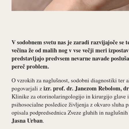
V sodobnem svetu nas je zaradi razvijajoče se te
večina že od malih nog v vse večji meri izposta
predstavljajo predvsem nevarne navade poslušan
pereč problem.
O vzrokih za naglušnost, sodobni diagnostiki ter 
izr. prof. dr. Janezom Rebolom, dr
pogovarjali z
Klinike za otorinolaringologijo in kirurgijo glave
psihosocialne posledice življenja z okvaro sluha 
opisala podpredsednica Zveze gluhih in naglušnih 
Jasna Urban
.