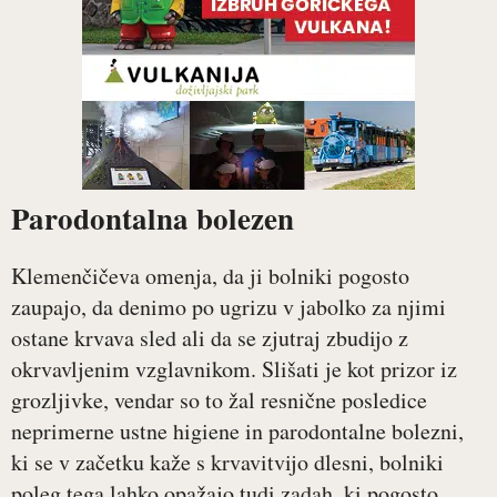
Parodontalna bolezen
Klemenčičeva omenja, da ji bolniki pogosto
zaupajo, da denimo po ugrizu v jabolko za njimi
ostane krvava sled ali da se zjutraj zbudijo z
okrvavljenim vzglavnikom. Slišati je kot prizor iz
grozljivke, vendar so to žal resnične posledice
neprimerne ustne higiene in parodontalne bolezni,
ki se v začetku kaže s krvavitvijo dlesni, bolniki
poleg tega lahko opažajo tudi zadah, ki pogosto