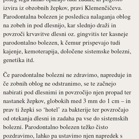
izvira iz obzobnih žepkov, pravi Klemenčičeva.
Parodontalna bolezen je posledica nalaganja oblog
na zobeh in pod dlesnijo, kar slednjo draži in
povzroči krvavitve dlesni oz. gingvitis ter kasneje
parodontalno bolezen, k čemur prispevajo tudi
kajenje, kemoterapija, določene sistemske bolezni,
genetika itd.
Če parodontalne bolezni ne zdravimo, napreduje in
če zobnih oblog ne odstranimo, se te začnejo
nabirati pod dlesnimi in povzročijo njen propad ter
nastanek žepkov, globokih med 3 mm do 1 cm – in
prav ti žepki so ‘hotel’ za bakterije ter povzročajo
od otekanja dlesni in zadaha pa vse do sistemskih
bolezni. Parodontalno bolezen težko čisto
pozdravimo, lahko pa ustavimo njen napredek s