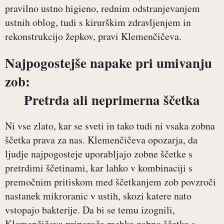
pravilno ustno higieno, rednim odstranjevanjem
ustnih oblog, tudi s kirurškim zdravljenjem in
rekonstrukcijo žepkov, pravi Klemenčičeva.
Najpogostejše napake pri umivanju
zob:
Pretrda ali neprimerna ščetka
Ni vse zlato, kar se sveti in tako tudi ni vsaka zobna
ščetka prava za nas. Klemenčičeva opozarja, da
ljudje najpogosteje uporabljajo zobne ščetke s
pretrdimi ščetinami, kar lahko v kombinaciji s
premočnim pritiskom med ščetkanjem zob povzroči
nastanek mikroranic v ustih, skozi katere nato
vstopajo bakterije. Da bi se temu izognili,
Klemenčičeva priporoča mehko zobno ščetko s