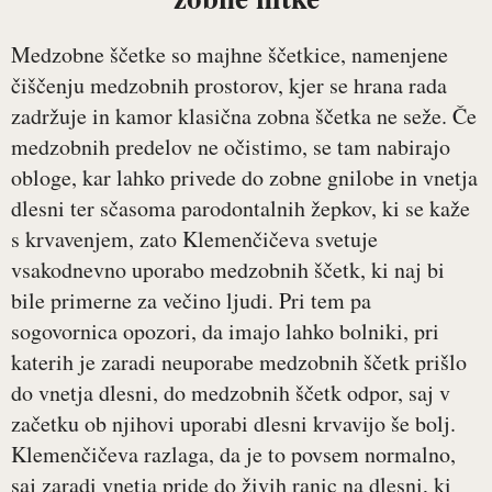
Medzobne ščetke so majhne ščetkice, namenjene
čiščenju medzobnih prostorov, kjer se hrana rada
zadržuje in kamor klasična zobna ščetka ne seže. Če
medzobnih predelov ne očistimo, se tam nabirajo
obloge, kar lahko privede do zobne gnilobe in vnetja
dlesni ter sčasoma parodontalnih žepkov, ki se kaže
s krvavenjem, zato Klemenčičeva svetuje
vsakodnevno uporabo medzobnih ščetk, ki naj bi
bile primerne za večino ljudi. Pri tem pa
sogovornica opozori, da imajo lahko bolniki, pri
katerih je zaradi neuporabe medzobnih ščetk prišlo
do vnetja dlesni, do medzobnih ščetk odpor, saj v
začetku ob njihovi uporabi dlesni krvavijo še bolj.
Klemenčičeva razlaga, da je to povsem normalno,
saj zaradi vnetja pride do živih ranic na dlesni, ki