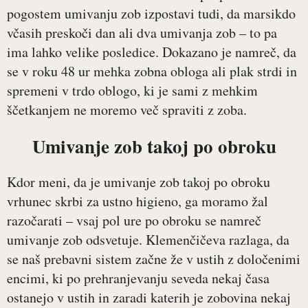
pogostem umivanju zob izpostavi tudi, da marsikdo
včasih preskoči dan ali dva umivanja zob – to pa
ima lahko velike posledice. Dokazano je namreč, da
se v roku 48 ur mehka zobna obloga ali plak strdi in
spremeni v trdo oblogo, ki je sami z mehkim
ščetkanjem ne moremo več spraviti z zoba.
Umivanje zob takoj po obroku
Kdor meni, da je umivanje zob takoj po obroku
vrhunec skrbi za ustno higieno, ga moramo žal
razočarati – vsaj pol ure po obroku se namreč
umivanje zob odsvetuje. Klemenčičeva razlaga, da
se naš prebavni sistem začne že v ustih z določenimi
encimi, ki po prehranjevanju seveda nekaj časa
ostanejo v ustih in zaradi katerih je zobovina nekaj