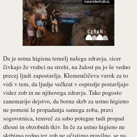
Da je ustna higiena temelj našega zdravja, sicer
čivkajo že vrabci na strehi, na žalost pa jo še vedno
precej ljudi zapostavlja. Klemenčičeva vzrok za to
vidi v tem, da ljudje večkrat v ospredje postavljajo
videz zob in ne njihovega zdravja. Tako pogosto
zanemarijo dejstvo, da borna skrb za ustno higieno
ne pomeni le propadanja samega zoba, pravi
sogovornica, temveč za sabo potegne tudi propad
dlesni in obzobnih tkiv. In če za ustno higieno ne
skrbimo redno ter zob ne očistimo pravilno, se na