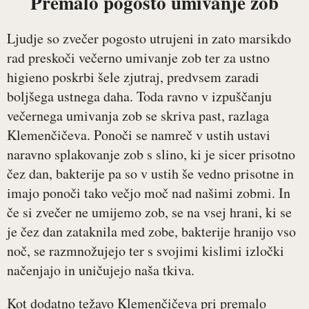
Premalo pogosto umivanje zob
Ljudje so zvečer pogosto utrujeni in zato marsikdo
rad preskoči večerno umivanje zob ter za ustno
higieno poskrbi šele zjutraj, predvsem zaradi
boljšega ustnega daha. Toda ravno v izpuščanju
večernega umivanja zob se skriva past, razlaga
Klemenčičeva. Ponoči se namreč v ustih ustavi
naravno splakovanje zob s slino, ki je sicer prisotno
čez dan, bakterije pa so v ustih še vedno prisotne in
imajo ponoči tako večjo moč nad našimi zobmi. In
če si zvečer ne umijemo zob, se na vsej hrani, ki se
je čez dan zataknila med zobe, bakterije hranijo vso
noč, se razmnožujejo ter s svojimi kislimi izločki
načenjajo in uničujejo naša tkiva.
Kot dodatno težavo Klemenčičeva pri premalo