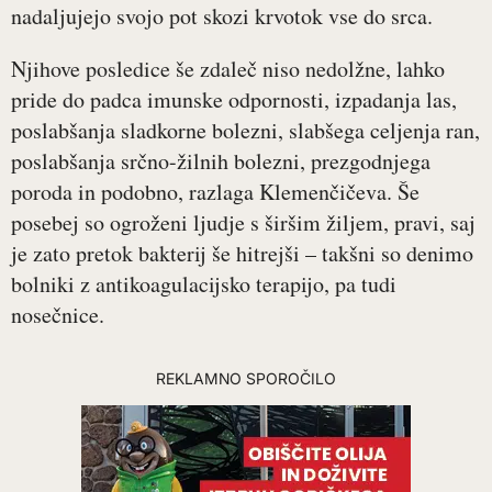
nadaljujejo svojo pot skozi krvotok vse do srca.
Njihove posledice še zdaleč niso nedolžne, lahko
pride do padca imunske odpornosti, izpadanja las,
poslabšanja sladkorne bolezni, slabšega celjenja ran,
poslabšanja srčno-žilnih bolezni, prezgodnjega
poroda in podobno, razlaga Klemenčičeva. Še
posebej so ogroženi ljudje s širšim žiljem, pravi, saj
je zato pretok bakterij še hitrejši – takšni so denimo
bolniki z antikoagulacijsko terapijo, pa tudi
nosečnice.
REKLAMNO SPOROČILO