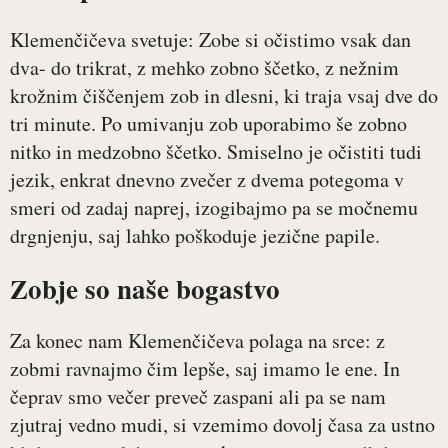
Klemenčičeva svetuje: Zobe si očistimo vsak dan
dva- do trikrat, z mehko zobno ščetko, z nežnim
krožnim čiščenjem zob in dlesni, ki traja vsaj dve do
tri minute. Po umivanju zob uporabimo še zobno
nitko in medzobno ščetko. Smiselno je očistiti tudi
jezik, enkrat dnevno zvečer z dvema potegoma v
smeri od zadaj naprej, izogibajmo pa se močnemu
drgnjenju, saj lahko poškoduje jezične papile.
Zobje so naše bogastvo
Za konec nam Klemenčičeva polaga na srce: z
zobmi ravnajmo čim lepše, saj imamo le ene. In
čeprav smo večer preveč zaspani ali pa se nam
zjutraj vedno mudi, si vzemimo dovolj časa za ustno