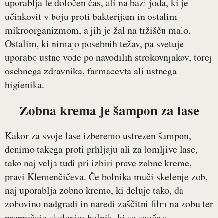
uporablja le določen čas, ali na bazi joda, ki je
učinkovit v boju proti bakterijam in ostalim
mikroorganizmom, a jih je žal na tržišču malo.
Ostalim, ki nimajo posebnih težav, pa svetuje
uporabo ustne vode po navodilih strokovnjakov, torej
osebnega zdravnika, farmacevta ali ustnega
higienika.
Zobna krema je šampon za lase
Kakor za svoje lase izberemo ustrezen šampon,
denimo takega proti prhljaju ali za lomljive lase,
tako naj velja tudi pri izbiri prave zobne kreme,
pravi Klemenčičeva. Če bolnika muči skelenje zob,
naj uporablja zobno kremo, ki deluje tako, da
zobovino nadgradi in naredi zaščitni film na zobu ter
preprečuje skelenje; bolnik, ki se sooča s