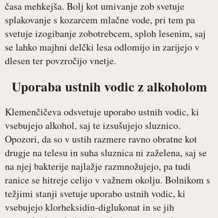
časa mehkejša. Bolj kot umivanje zob svetuje
splakovanje s kozarcem mlačne vode, pri tem pa
svetuje izogibanje zobotrebcem, sploh lesenim, saj
se lahko majhni delčki lesa odlomijo in zarijejo v
dlesen ter povzročijo vnetje.
Uporaba ustnih vodic z alkoholom
Klemenčičeva odsvetuje uporabo ustnih vodic, ki
vsebujejo alkohol, saj te izsušujejo sluznico.
Opozori, da so v ustih razmere ravno obratne kot
drugje na telesu in suha sluznica ni zaželena, saj se
na njej bakterije najlažje razmnožujejo, pa tudi
ranice se hitreje celijo v važnem okolju. Bolnikom s
težjimi stanji svetuje uporabo ustnih vodic, ki
vsebujejo klorheksidin-diglukonat in se jih