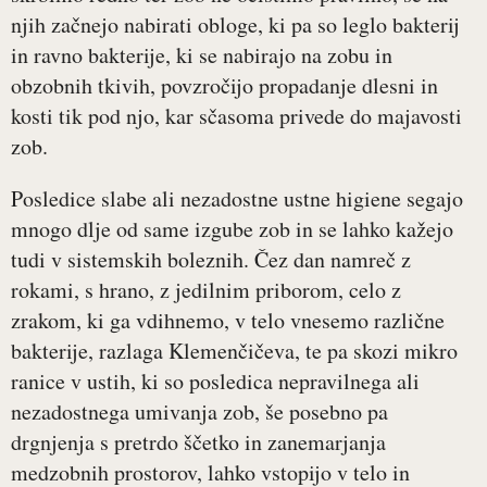
njih začnejo nabirati obloge, ki pa so leglo bakterij
in ravno bakterije, ki se nabirajo na zobu in
obzobnih tkivih, povzročijo propadanje dlesni in
kosti tik pod njo, kar sčasoma privede do majavosti
zob.
Posledice slabe ali nezadostne ustne higiene segajo
mnogo dlje od same izgube zob in se lahko kažejo
tudi v sistemskih boleznih. Čez dan namreč z
rokami, s hrano, z jedilnim priborom, celo z
zrakom, ki ga vdihnemo, v telo vnesemo različne
bakterije, razlaga Klemenčičeva, te pa skozi mikro
ranice v ustih, ki so posledica nepravilnega ali
nezadostnega umivanja zob, še posebno pa
drgnjenja s pretrdo ščetko in zanemarjanja
medzobnih prostorov, lahko vstopijo v telo in