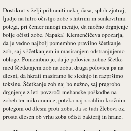
Dostikrat v želji prihraniti nekaj časa, sploh zjutraj,
ljudje na hitro očistijo zobe s hitrimi in sunkovitimi
potegi, pri čemer mnogi menijo, da močno drgnjenje
bolje očisti zobe. Napaka! Klemenčičeva opozarja,
da je vedno najbolj pomembno pravilno ščetkanje
zob, saj s ščetkanjem in masiranjem odstranjujemo
obloge. Pomembno je, da je polovica zobne ščetke
med ščetkanjem zob na zobu, druga polovica pa na
dlesni, da hkrati masiramo še slednjo in razpršimo
toksine. Ščetkanje zob naj bo nežno, saj pregrobo
drgnjenje z leti povzroči mehanske poškodbe na
zobeh ter mikroranice, poteka naj z rahlim krožnim
potegom od dlesni proti zobu, da se tudi žlebovi oz.
prosta dlesen ob vrhu zoba očisti bakterij in hrane.