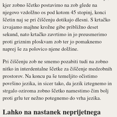
kjer zobno ščetko postavimo na zob glede na
njegovo vzdolžno os pod kotom 45 stopinj, konci
ščetin naj se pri čiščenju dotikajo dlesni. S krtačko
izvajamo majhne krožne gibe približno deset
sekund, nato krtačko zavrtimo in jo preusmerimo
proti griznim ploskvam zob ter jo pomaknemo
naprej še za polovico njene dolžine.
Pri čiščenju zob ne smemo pozabiti tudi na zobno
nitko in interdentalne ščetke za čiščenje medzobnih
prostorov. Na koncu pa še temeljito očistimo
površino jezika, in sicer tako, da jezik iztegnemo in
strgalo oziroma zobno ščetko namestimo čim bolj
proti grlu ter nežno potegnemo do vrha jezika.
Lahko na nastanek neprijetnega