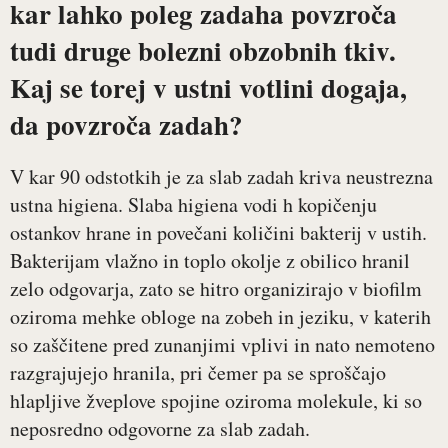
kar lahko poleg zadaha povzroča
tudi druge bolezni obzobnih tkiv.
Kaj se torej v ustni votlini dogaja,
da povzroča zadah?
V kar 90 odstotkih je za slab zadah kriva neustrezna
ustna higiena. Slaba higiena vodi h kopičenju
ostankov hrane in povečani količini bakterij v ustih.
Bakterijam vlažno in toplo okolje z obilico hranil
zelo odgovarja, zato se hitro organizirajo v biofilm
oziroma mehke obloge na zobeh in jeziku, v katerih
so zaščitene pred zunanjimi vplivi in nato nemoteno
razgrajujejo hranila, pri čemer pa se sproščajo
hlapljive žveplove spojine oziroma molekule, ki so
neposredno odgovorne za slab zadah.