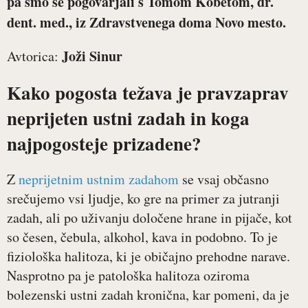
pa smo se pogovarjali s
Tomom Kobetom, dr.
dent. med.
, iz Zdravstvenega doma Novo mesto.
Joži Sinur
Avtorica:
Kako pogosta težava je pravzaprav
neprijeten ustni zadah in koga
najpogosteje prizadene?
Z
neprijetnim ustnim zadahom
se vsaj občasno
srečujemo vsi ljudje, ko gre na primer za jutranji
zadah, ali po uživanju določene hrane in pijače, kot
so česen, čebula, alkohol, kava in podobno. To je
fiziološka halitoza, ki je običajno prehodne narave.
Nasprotno pa je patološka halitoza oziroma
bolezenski ustni zadah kronična, kar pomeni, da je