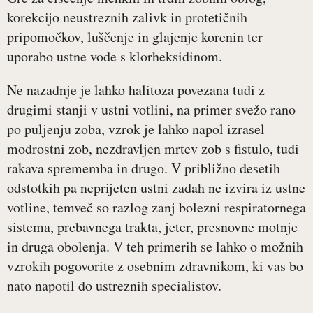
korekcijo neustreznih zalivk in protetičnih
pripomočkov, luščenje in glajenje korenin ter
uporabo ustne vode s klorheksidinom.
Ne nazadnje je lahko halitoza povezana tudi z
drugimi stanji v ustni votlini, na primer svežo rano
po puljenju zoba, vzrok je lahko napol izrasel
modrostni zob, nezdravljen mrtev zob s fistulo, tudi
rakava sprememba in drugo. V približno desetih
odstotkih pa neprijeten ustni zadah ne izvira iz ustne
votline, temveč so razlog zanj bolezni respiratornega
sistema, prebavnega trakta, jeter, presnovne motnje
in druga obolenja. V teh primerih se lahko o možnih
vzrokih pogovorite z osebnim zdravnikom, ki vas bo
nato napotil do ustreznih specialistov.