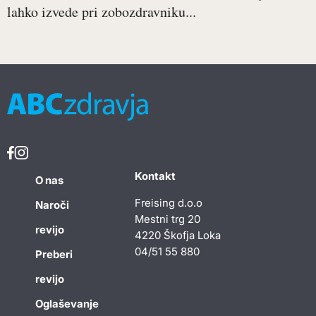
lahko izvede pri zobozdravniku...
Kontakt
O nas
Freising d.o.o
Naroči
Mestni trg 20
revijo
4220 Škofja Loka
04/51 55 880
Preberi
revijo
Oglaševanje