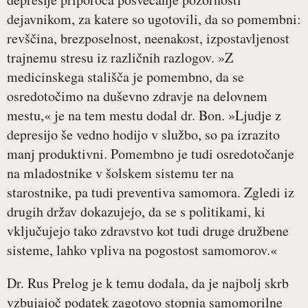
dejavnikom, za katere so ugotovili, da so pomembni:
revščina, brezposelnost, neenakost, izpostavljenost
trajnemu stresu iz različnih razlogov. »Z
medicinskega stališča je pomembno, da se
osredotočimo na duševno zdravje na delovnem
mestu,« je na tem mestu dodal dr. Bon. »Ljudje z
depresijo še vedno hodijo v službo, so pa izrazito
manj produktivni. Pomembno je tudi osredotočanje
na mladostnike v šolskem sistemu ter na
starostnike, pa tudi preventiva samomora. Zgledi iz
drugih držav dokazujejo, da se s politikami, ki
vključujejo tako zdravstvo kot tudi druge družbene
sisteme, lahko vpliva na pogostost samomorov.«
Dr. Rus Prelog je k temu dodala, da je najbolj skrb
vzbujajoč podatek zagotovo stopnja samomorilne