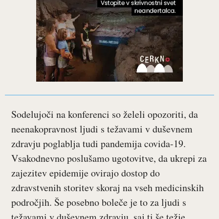
Sodelujoči na konferenci so želeli opozoriti, da
neenakopravnost ljudi s težavami v duševnem
zdravju poglablja tudi pandemija covida-19.
Vsakodnevno poslušamo ugotovitve, da ukrepi za
zajezitev epidemije ovirajo dostop do
zdravstvenih storitev skoraj na vseh medicinskih
področjih. Še posebno boleče je to za ljudi s
težavami v duševnem zdravju, saj ti še težje