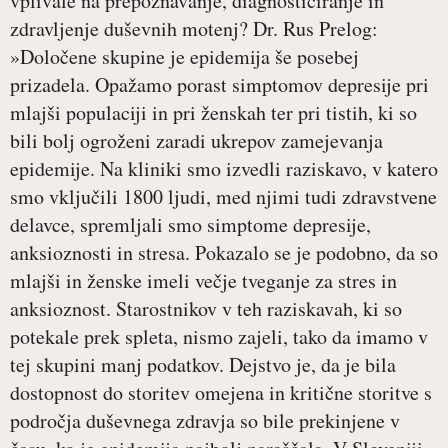
vplivale na prepoznavanje, diagnosticiranje in
zdravljenje duševnih motenj? Dr. Rus Prelog:
»Določene skupine je epidemija še posebej
prizadela. Opažamo porast simptomov depresije pri
mlajši populaciji in pri ženskah ter pri tistih, ki so
bili bolj ogroženi zaradi ukrepov zamejevanja
epidemije. Na kliniki smo izvedli raziskavo, v katero
smo vključili 1800 ljudi, med njimi tudi zdravstvene
delavce, spremljali smo simptome depresije,
anksioznosti in stresa. Pokazalo se je podobno, da so
mlajši in ženske imeli večje tveganje za stres in
anksioznost. Starostnikov v teh raziskavah, ki so
potekale prek spleta, nismo zajeli, tako da imamo v
tej skupini manj podatkov. Dejstvo je, da je bila
dostopnost do storitev omejena in kritične storitve s
področja duševnega zdravja so bile prekinjene v