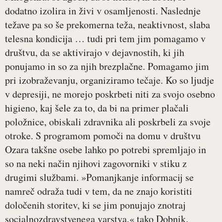
dodatno izolira in živi v osamljenosti. Naslednje
težave pa so še prekomerna teža, neaktivnost, slaba
telesna kondicija … tudi pri tem jim pomagamo v
društvu, da se aktivirajo v dejavnostih, ki jih
ponujamo in so za njih brezplačne. Pomagamo jim
pri izobraževanju, organiziramo tečaje. Ko so ljudje
v depresiji, ne morejo poskrbeti niti za svojo osebno
higieno, kaj šele za to, da bi na primer plačali
položnice, obiskali zdravnika ali poskrbeli za svoje
otroke. S programom pomoči na domu v društvu
Ozara takšne osebe lahko po potrebi spremljajo in
so na neki način njihovi zagovorniki v stiku z
drugimi službami. »Pomanjkanje informacij se
namreč odraža tudi v tem, da ne znajo koristiti
določenih storitev, ki se jim ponujajo znotraj
socialnozdravstvenega varstva,« tako Dobnik.