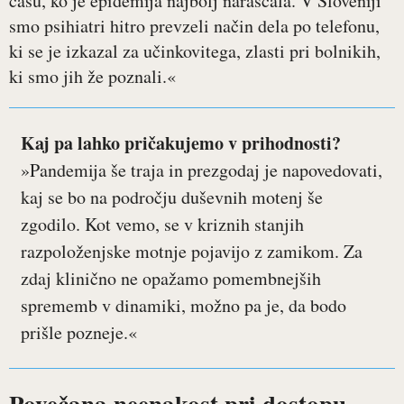
času, ko je epidemija najbolj naraščala. V Sloveniji
smo psihiatri hitro prevzeli način dela po telefonu,
ki se je izkazal za učinkovitega, zlasti pri bolnikih,
ki smo jih že poznali.«
Kaj pa lahko pričakujemo v prihodnosti?
»Pandemija še traja in prezgodaj je napovedovati,
kaj se bo na področju duševnih motenj še
zgodilo. Kot vemo, se v kriznih stanjih
razpoloženjske motnje pojavijo z zamikom. Za
zdaj klinično ne opažamo pomembnejših
sprememb v dinamiki, možno pa je, da bodo
prišle pozneje.«
Povečana neenakost pri dostopu