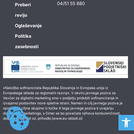
04/51 55 880
Preberi
revijo
Oglaševanje
Politika
zasebnosti
»Naložbo sofinancirata Republika Slovenija in Evropska unija iz
Evropskega sklada za regionalni razvoj«. V okviru javnega poziva za
Vavčer za digitalni marketing smo v podjetju pridobili sofinanciranje in
izvajamo postavitev nove spletne strani. Namen in cilj javnega poziva je
spodbuditi ciljne skupine iz točke 4 tega javnega poziva k uvajanju
Open 
digitalnega marketinga, s čimer se bo povečala njihova konkurenčnost,
dodana vrednost oz. prihodki.(www.eu-skladi.si)