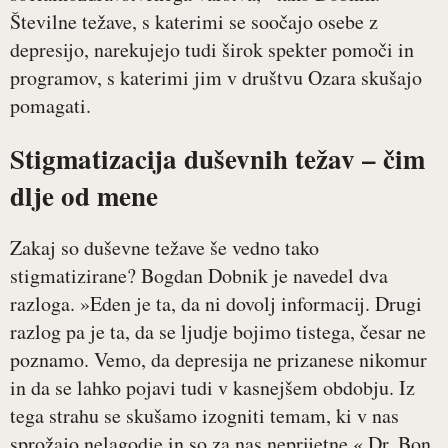
Številne težave, s katerimi se soočajo osebe z
depresijo, narekujejo tudi širok spekter pomoči in
programov, s katerimi jim v društvu Ozara skušajo
pomagati.
Stigmatizacija duševnih težav – čim
dlje od mene
Zakaj so duševne težave še vedno tako
stigmatizirane? Bogdan Dobnik je navedel dva
razloga. »Eden je ta, da ni dovolj informacij. Drugi
razlog pa je ta, da se ljudje bojimo tistega, česar ne
poznamo. Vemo, da depresija ne prizanese nikomur
in da se lahko pojavi tudi v kasnejšem obdobju. Iz
tega strahu se skušamo izogniti temam, ki v nas
sprožajo nelagodje in so za nas neprijetne.« Dr. Bon