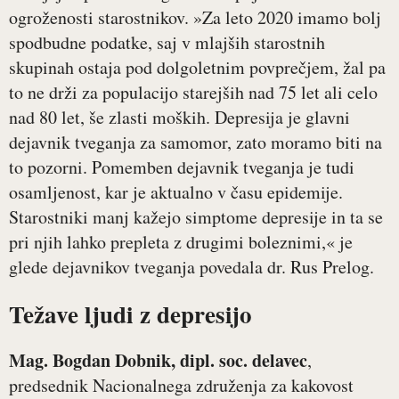
ogroženosti starostnikov. »Za leto 2020 imamo bolj
spodbudne podatke, saj v mlajših starostnih
skupinah ostaja pod dolgoletnim povprečjem, žal pa
to ne drži za populacijo starejših nad 75 let ali celo
nad 80 let, še zlasti moških. Depresija je glavni
dejavnik tveganja za samomor, zato moramo biti na
to pozorni. Pomemben dejavnik tveganja je tudi
osamljenost, kar je aktualno v času epidemije.
Starostniki manj kažejo simptome depresije in ta se
pri njih lahko prepleta z drugimi boleznimi,« je
glede dejavnikov tveganja povedala dr. Rus Prelog.
Težave ljudi z depresijo
Mag. Bogdan Dobnik, dipl. soc. delavec
,
predsednik Nacionalnega združenja za kakovost