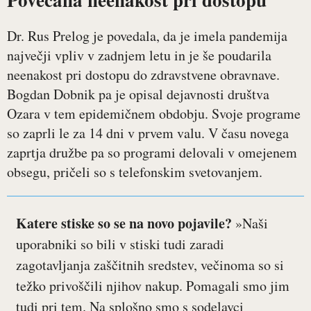
Dr. Rus Prelog je povedala, da je imela pandemija
največji vpliv v zadnjem letu in je še poudarila
neenakost pri dostopu do zdravstvene obravnave.
Bogdan Dobnik pa je opisal dejavnosti društva
Ozara v tem epidemičnem obdobju. Svoje programe
so zaprli le za 14 dni v prvem valu. V času novega
zaprtja družbe pa so programi delovali v omejenem
obsegu, pričeli so s telefonskim svetovanjem.
Katere stiske so se na novo pojavile?
»Naši
uporabniki so bili v stiski tudi zaradi
zagotavljanja zaščitnih sredstev, večinoma so si
težko privoščili njihov nakup. Pomagali smo jim
tudi pri tem. Na splošno smo s sodelavci