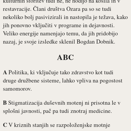
kulturnih storitev tudi ne, ne hodijo na kosila in v
restavracije. Člani društva Ozara pa so se tudi
nekoliko bolj pasivizirali in nastopila je težava, kako
jih ponovno vključiti v programe in dejavnosti.
Veliko energije namenjajo temu, da jih pridobijo
nazaj, je svoje izsledke sklenil Bogdan Dobnik.
ABC
A
Politika, ki vključuje tako zdravstvo kot tudi
druge družbene sisteme, lahko vpliva na pogostost
samomorov.
B
Stigmatizacija duševnih motenj ni prisotna le v
splošni javnosti, pač pa tudi znotraj medicine.
C
V kriznih stanjih se razpoloženjske motnje