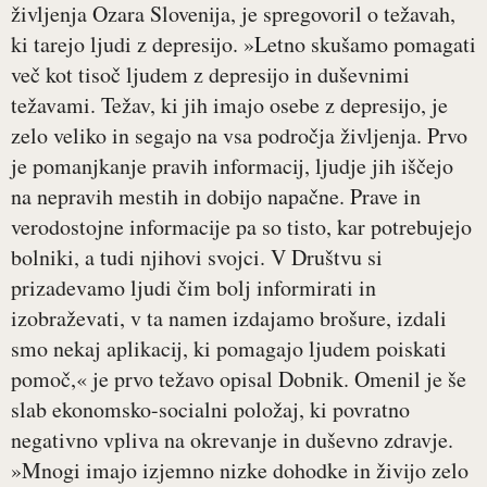
življenja Ozara Slovenija, je spregovoril o težavah,
ki tarejo ljudi z depresijo. »Letno skušamo pomagati
več kot tisoč ljudem z depresijo in duševnimi
težavami. Težav, ki jih imajo osebe z depresijo, je
zelo veliko in segajo na vsa področja življenja. Prvo
je pomanjkanje pravih informacij, ljudje jih iščejo
na nepravih mestih in dobijo napačne. Prave in
verodostojne informacije pa so tisto, kar potrebujejo
bolniki, a tudi njihovi svojci. V Društvu si
prizadevamo ljudi čim bolj informirati in
izobraževati, v ta namen izdajamo brošure, izdali
smo nekaj aplikacij, ki pomagajo ljudem poiskati
pomoč,« je prvo težavo opisal Dobnik. Omenil je še
slab ekonomsko-socialni položaj, ki povratno
negativno vpliva na okrevanje in duševno zdravje.
»Mnogi imajo izjemno nizke dohodke in živijo zelo