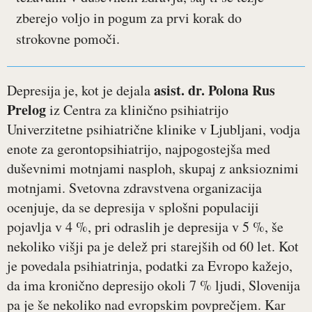
zberejo voljo in pogum za prvi korak do
strokovne pomoči.
asist. dr. Polona Rus
Depresija je, kot je dejala
Prelog
iz Centra za klinično psihiatrijo
Univerzitetne psihiatrične klinike v Ljubljani, vodja
enote za gerontopsihiatrijo, najpogostejša med
duševnimi motnjami nasploh, skupaj z anksioznimi
motnjami. Svetovna zdravstvena organizacija
ocenjuje, da se depresija v splošni populaciji
pojavlja v 4 %, pri odraslih je depresija v 5 %, še
nekoliko višji pa je delež pri starejših od 60 let. Kot
je povedala psihiatrinja, podatki za Evropo kažejo,
da ima kronično depresijo okoli 7 % ljudi, Slovenija
pa je še nekoliko nad evropskim povprečjem. Kar