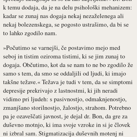
k temu dodaja, da je na delu psihološki mehanizem:
kadar se zunaj nas dogaja nekaj nezaželenega ali
nekaj bolezenskega, se pogosto ustrašimo, da bi se
to lahko zgodilo nam.
»Počutimo se varnejši, če postavimo mejo med
seboj in tistim oziroma tistimi, ki se jim zunaj to
dogaja. Občutimo, kot da se nam to ne bo zgodilo že
samo s tem, da smo se oddaljili od ljudi, ki imajo
takšne težave.« Težava je tudi v tem, da se simptomi
depresije prekrivajo z lastnostmi, ki jih neradi
vidimo pri ljudeh: s pasivnostjo, odmaknjenostjo,
zmanjšano storilnostjo, žalostjo, strahom. Potrebno
pa je ozaveščati javnost, je dejal dr. Bon, da gre za
duševno motnjo, ki ima svoje vzroke in si je človek
ni izbral sam. Stigmatizacija duševnih motenj ni