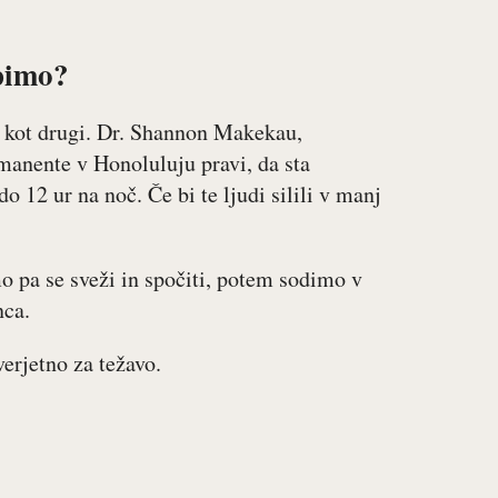
pimo?
ca kot drugi. Dr. Shannon Makekau,
manente v Honoluluju pravi, da sta
o 12 ur na noč. Če bi te ljudi silili v manj
o pa se sveži in spočiti, potem sodimo v
nca.
erjetno za težavo.