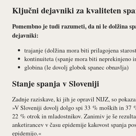
Ključni dejavniki za kvaliteten sp
Pomembno je tudi razumeti, da ni le dolžina spanc
dejavniki:
trajanje (dolžina mora biti prilagojena staros
kontinuiteta (spanje mora biti neprekinjeno i
globina (le dovolj globok spanec obnavlja)
Stanje spanja v Sloveniji
Zadnje raziskave, ki jih je opravil NIJZ, so poka
»V Sloveniji dovolj dolgo spi 33 % moških in 37 %
22 % otrok in mladostnikov. Zanimiv je še rezultat
anketirancev v času epidemije kakovost spanja po
epidemijo.«