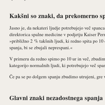
Kakšni so znaki, da prekomerno s
Jasno je, da nekateri ljudje potrebujejo več span
direktorica spalne medicine v podjetju Kaiser Per
»približno 2 % takšnih ljudi, ki redno spita po 10 d
spanja, bi se zbujali neprespani.«
V primeru da redno spimo po 10 ur in več, zbudim
kategorijo normalnih ljudi, ki potrebujejo več spa
Če pa se po dolgem spanju zbudimo utrujeni, gre v
Glavni znaki nezadostnega spanja