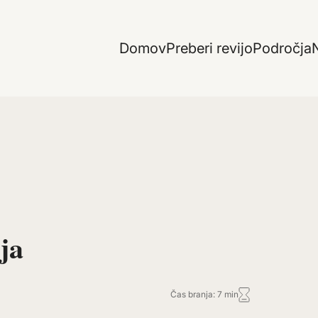
Domov
Preberi revijo
Področja
N
ja
Čas branja: 7 min