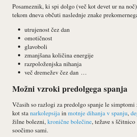
Posameznik, ki spi dolgo (več kot devet ur na noč)
tekom dneva občuti naslednje znake prekomernega
utrujenost čez dan
omotičnost
glavoboli
zmanjšana količina energije
razpoloženjska nihanja
več dremežev čez dan …
Možni vzroki predolgega spanja
Včasih so razlogi za predolgo spanje le simptomi
kot sta
narkolepsija
in
motnje dihanja v spanju
,
de
žilne bolezni,
kronične bolečine
, težave s ščitnic
soočimo sami.