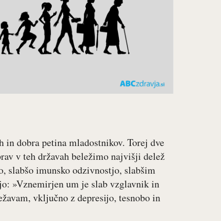
ih in dobra petina mladostnikov. Torej dve
 prav v teh državah beležimo najvišji delež
o, slabšo imunsko odzivnostjo, slabšim
o: »Vznemirjen um je slab vzglavnik in
žavam, vključno z depresijo, tesnobo in