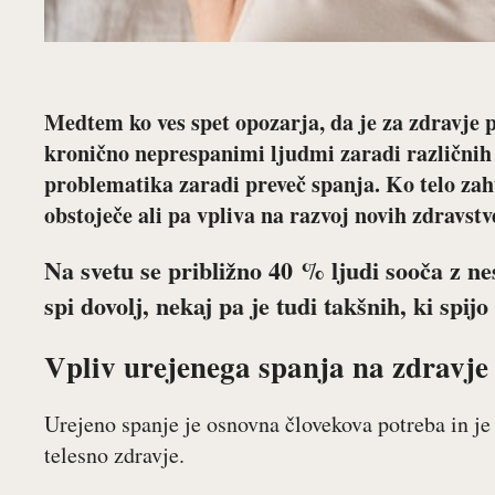
Medtem ko ves spet opozarja, da je za zdravje 
kronično neprespanimi ljudmi zaradi različnih 
problematika zaradi preveč spanja. Ko telo zah
obstoječe ali pa vpliva na razvoj novih zdravstv
Na svetu se približno 40 % ljudi sooča z ne
spi dovolj, nekaj pa je tudi takšnih, ki spi
Vpliv urejenega spanja na zdravje
Urejeno spanje je osnovna človekova potreba in j
telesno zdravje.