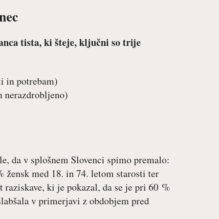
anec
a tista, ki šteje, ključni so trije
ti in potrebam)
n nerazdrobljeno)
zale, da v splošnem Slovenci spimo premalo:
 žensk med 18. in 74. letom starosti ter
 raziskave, ki je pokazal, da se je pri 60 %
slabšala v primerjavi z obdobjem pred