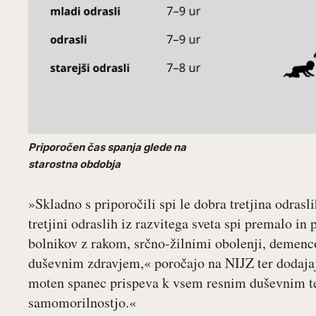
Priporočen čas spanja glede na
starostna obdobja
»Skladno s priporočili spi le dobra tretjina odrasl
tretjini odraslih iz razvitega sveta spi premalo in
bolnikov z rakom, srčno-žilnimi obolenji, demenc
duševnim zdravjem,« poročajo na NIJZ ter dodajaj
moten spanec prispeva k vsem resnim duševnim te
samomorilnostjo.«