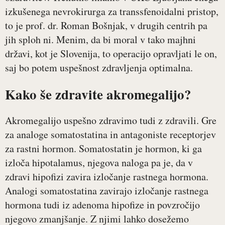
izkušenega nevrokirurga za transsfenoidalni pristop,
to je prof. dr. Roman Bošnjak, v drugih centrih pa
jih sploh ni. Menim, da bi moral v tako majhni
državi, kot je Slovenija, to operacijo opravljati le on,
saj bo potem uspešnost zdravljenja optimalna.
Kako še zdravite akromegalijo?
Akromegalijo uspešno zdravimo tudi z zdravili. Gre
za analoge somatostatina in antagoniste receptorjev
za rastni hormon. Somatostatin je hormon, ki ga
izloča hipotalamus, njegova naloga pa je, da v
zdravi hipofizi zavira izločanje rastnega hormona.
Analogi somatostatina zavirajo izločanje rastnega
hormona tudi iz adenoma hipofize in povzročijo
njegovo zmanjšanje. Z njimi lahko dosežemo