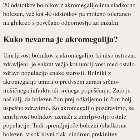
20 odstotkov bolnikov z akromegalijo ima sladkorno
bolezen, več kot 40 odstotkov pa moteno toleranco
na glukozo s povečano odpornostjo za inzulin.
Kako nevarna je akromegalija?
Umrljivost bolnikov z akromegalijo, ki niso ustrezno
zdravljeni, je enkrat večja kot umrljivost med ostalo
zdravo populacijo enake starosti. Bolniki z
akromegalijo umirajo predvsem zaradi srčno-
mišičnega infarkta ali srčnega popuščanja. Zato je
naš cilj, da bolezen čim prej odkrijemo in čim bolj
uspešno zdravimo. Ko akromegalijo pozdravimo, se
umrljivost bolnikov izenači z umrljivostjo ostale
populacije. Tudi spremljajoče bolezni (sladkorna
bolezen, visok krvni tlak, sindrom prekinitev