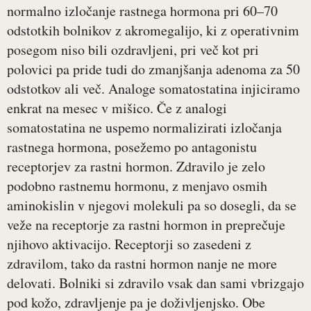
normalno izločanje rastnega hormona pri 60–70
odstotkih bolnikov z akromegalijo, ki z operativnim
posegom niso bili ozdravljeni, pri več kot pri
polovici pa pride tudi do zmanjšanja adenoma za 50
odstotkov ali več. Analoge somatostatina injiciramo
enkrat na mesec v mišico. Če z analogi
somatostatina ne uspemo normalizirati izločanja
rastnega hormona, posežemo po antagonistu
receptorjev za rastni hormon. Zdravilo je zelo
podobno rastnemu hormonu, z menjavo osmih
aminokislin v njegovi molekuli pa so dosegli, da se
veže na receptorje za rastni hormon in preprečuje
njihovo aktivacijo. Receptorji so zasedeni z
zdravilom, tako da rastni hormon nanje ne more
delovati. Bolniki si zdravilo vsak dan sami vbrizgajo
pod kožo, zdravljenje pa je doživljenjsko. Obe