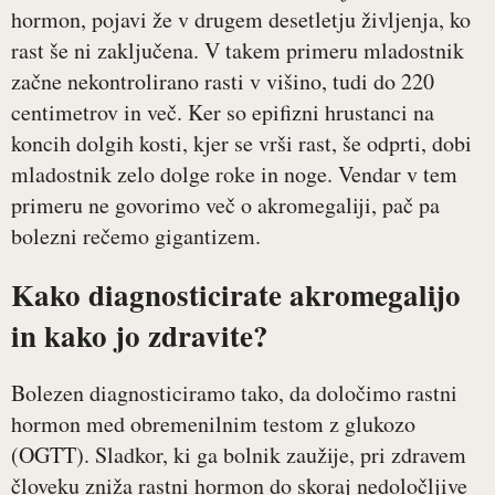
hormon, pojavi že v drugem desetletju življenja, ko
rast še ni zaključena. V takem primeru mladostnik
začne nekontrolirano rasti v višino, tudi do 220
centimetrov in več. Ker so epifizni hrustanci na
koncih dolgih kosti, kjer se vrši rast, še odprti, dobi
mladostnik zelo dolge roke in noge. Vendar v tem
primeru ne govorimo več o akromegaliji, pač pa
bolezni rečemo gigantizem.
Kako diagnosticirate akromegalijo
in kako jo zdravite?
Bolezen diagnosticiramo tako, da določimo rastni
hormon med obremenilnim testom z glukozo
(OGTT). Sladkor, ki ga bolnik zaužije, pri zdravem
človeku zniža rastni hormon do skoraj nedoločljive