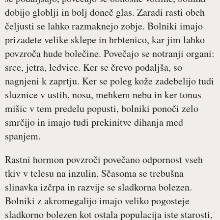
dobijo globlji in bolj doneč glas. Zaradi rasti obeh
čeljusti se lahko razmaknejo zobje. Bolniki imajo
prizadete velike sklepe in hrbtenico, kar jim lahko
povzroča hude bolečine. Povečajo se notranji organi:
srce, jetra, ledvice. Ker se črevo podaljša, so
nagnjeni k zaprtju. Ker se poleg kože zadebelijo tudi
sluznice v ustih, nosu, mehkem nebu in ker tonus
mišic v tem predelu popusti, bolniki ponoči zelo
smrčijo in imajo tudi prekinitve dihanja med
spanjem.
Rastni hormon povzroči povečano odpornost vseh
tkiv v telesu na inzulin. Sčasoma se trebušna
slinavka izčrpa in razvije se sladkorna bolezen.
Bolniki z akromegalijo imajo veliko pogosteje
sladkorno bolezen kot ostala populacija iste starosti,