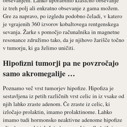
obsevanjem. Lahko uporabimo klasično obsevanje
iz treh polj ali enkratno obsevanje z gama možem.
Gre za napravo, po izgledu podobno čeladi, v katero
je vgrajenih 360 izvorov kobaltovega rentgenskega
sevanja. Žarke s pomočjo računalnika in magnetne
resonance združimo tako, da je njihovo žarišče točno
v tumorju, ki ga želimo uničiti.
Hipofizni tumorji pa ne povzročajo
samo akromegalije …
Poznamo več vrst tumorjev hipofize. Hipofiza je
sestavljena iz petih različnih vrst celic in iz vsake od
njih lahko zraste adenom. Če zraste iz celic, ki
izločajo prolaktin, imamo prolaktinome. Lahko
imamo tudi hormonsko neaktivne adenome hipofize