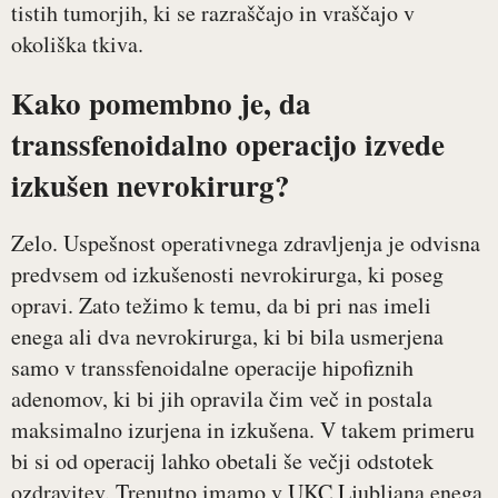
tistih tumorjih, ki se razraščajo in vraščajo v
okoliška tkiva.
Kako pomembno je, da
transsfenoidalno operacijo izvede
izkušen nevrokirurg?
Zelo. Uspešnost operativnega zdravljenja je odvisna
predvsem od izkušenosti nevrokirurga, ki poseg
opravi. Zato težimo k temu, da bi pri nas imeli
enega ali dva nevrokirurga, ki bi bila usmerjena
samo v transsfenoidalne operacije hipofiznih
adenomov, ki bi jih opravila čim več in postala
maksimalno izurjena in izkušena. V takem primeru
bi si od operacij lahko obetali še večji odstotek
ozdravitev. Trenutno imamo v UKC Ljubljana enega