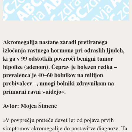
Akromegalija nastane zaradi pretiranega
izločanja rastnega hormona pri odraslih ljudeh,
ki ga v 99 odstotkih povzroči benigni tumor
hipofize (adenom). Čeprav je bolezen redka –
prevalenca je 40
–
60 bolnikov na milijon
prebivalcev
–
, mnogi bolniki zdravnikom na
primarni ravni »uidejo«.
Avtor: Mojca Šimenc
»V povprečju preteče devet let od pojava prvih
simptomov akromegalije do postavitve diagnoze. Ta