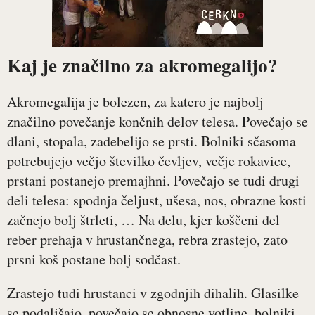
Kaj je značilno za akromegalijo?
Akromegalija je bolezen, za katero je najbolj
značilno povečanje končnih delov telesa. Povečajo se
dlani, stopala, zadebelijo se prsti. Bolniki sčasoma
potrebujejo večjo številko čevljev, večje rokavice,
prstani postanejo premajhni. Povečajo se tudi drugi
deli telesa: spodnja čeljust, ušesa, nos, obrazne kosti
začnejo bolj štrleti, … Na delu, kjer koščeni del
reber prehaja v hrustančnega, rebra zrastejo, zato
prsni koš postane bolj sodčast.
Zrastejo tudi hrustanci v zgodnjih dihalih. Glasilke
se podaljšajo, povečajo se obnosne votline, bolniki