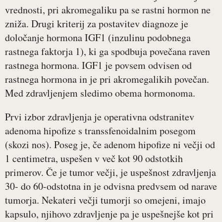
vrednosti, pri akromegaliku pa se rastni hormon ne
zniža. Drugi kriterij za postavitev diagnoze je
določanje hormona IGF1 (inzulinu podobnega
rastnega faktorja 1), ki ga spodbuja povečana raven
rastnega hormona. IGF1 je povsem odvisen od
rastnega hormona in je pri akromegalikih povečan.
Med zdravljenjem sledimo obema hormonoma.
Prvi izbor zdravljenja je operativna odstranitev
adenoma hipofize s transsfenoidalnim posegom
(skozi nos). Poseg je, če adenom hipofize ni večji od
1 centimetra, uspešen v več kot 90 odstotkih
primerov. Če je tumor večji, je uspešnost zdravljenja
30- do 60-odstotna in je odvisna predvsem od narave
tumorja. Nekateri večji tumorji so omejeni, imajo
kapsulo, njihovo zdravljenje pa je uspešnejše kot pri