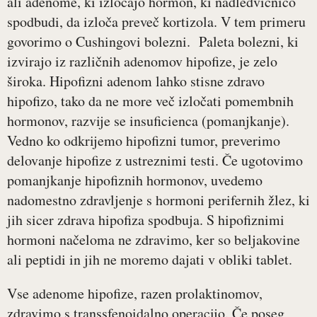
ali adenome, ki izločajo hormon, ki nadledvičnico
spodbudi, da izloča preveč kortizola. V tem primeru
govorimo o Cushingovi bolezni. Paleta bolezni, ki
izvirajo iz različnih adenomov hipofize, je zelo
široka. Hipofizni adenom lahko stisne zdravo
hipofizo, tako da ne more več izločati pomembnih
hormonov, razvije se insuficienca (pomanjkanje).
Vedno ko odkrijemo hipofizni tumor, preverimo
delovanje hipofize z ustreznimi testi. Če ugotovimo
pomanjkanje hipofiznih hormonov, uvedemo
nadomestno zdravljenje s hormoni perifernih žlez, ki
jih sicer zdrava hipofiza spodbuja. S hipofiznimi
hormoni načeloma ne zdravimo, ker so beljakovine
ali peptidi in jih ne moremo dajati v obliki tablet.
Vse adenome hipofize, razen prolaktinomov,
zdravimo s transsfenoidalno operacijo. Če poseg