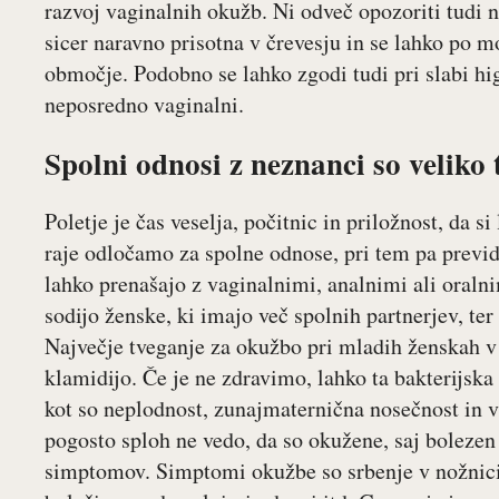
razvoj vaginalnih okužb. Ni odveč opozoriti tudi n
sicer naravno prisotna v črevesju in se lahko po 
območje. Podobno se lahko zgodi tudi pri slabi hi
neposredno vaginalni.
Spolni odnosi z neznanci so veliko 
Poletje je čas veselja, počitnic in priložnost, da 
raje odločamo za spolne odnose, pri tem pa previd
lahko prenašajo z vaginalnimi, analnimi ali oral
sodijo ženske, ki imajo več spolnih partnerjev, te
Največje tveganje za okužbo pri mladih ženskah v s
klamidijo. Če je ne zdravimo, lahko ta bakterijsk
kot so neplodnost, zunajmaternična nosečnost in 
pogosto sploh ne vedo, da so okužene, saj bolezen
simptomov. Simptomi okužbe so srbenje v nožnici, 