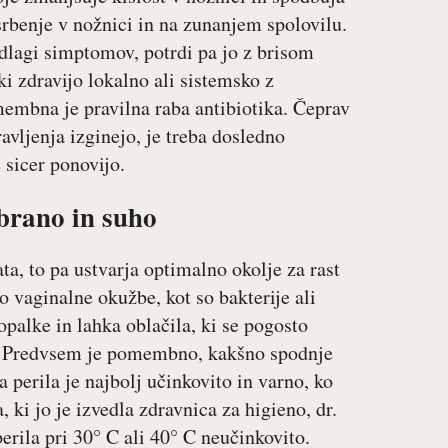
 srbenje v nožnici in na zunanjem spolovilu.
dlagi simptomov, potrdi pa jo z brisom
ki zdravijo lokalno ali sistemsko z
omembna je pravilna raba antibiotika. Čeprav
vljenja izginejo, je treba dosledno
 sicer ponovijo.
zbrano in suho
a, to pa ustvarja optimalno okolje za rast
 vaginalne okužbe, kot so bakterije ali
alke in lahka oblačila, ki se pogosto
je. Predvsem je pomembno, kakšno spodnje
perila je najbolj učinkovito in varno, ko
ki jo je izvedla zdravnica za higieno, dr.
perila pri 30° C ali 40° C neučinkovito.