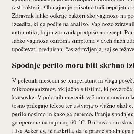
rast bakterij. Običajno je prisotno tudi neprijetno
Zdravnik lahko odkrije bakterijsko vaginozo na po
izcedka, ki ga pošlje na analizo. Vaginozo zdravni
antibiotiki, ki jih zdravnik predpiše na recept. P
lahko vaginoza oziroma simptomi v dveh dneh zdra
upoštevati predpisani čas zdravljenja, saj se težave
Spodnje perilo mora biti skrbno i
V poletnih mesecih se temperatura in vlaga povečat
mikroorganizmov, vključno s tistimi, ki povzročajo
kvasovke. V poletnih mesecih večinoma nosimo kop
tesno prilegajo telesu ter ustvarjajo vlažno okol
perilo nosimo in kako ga peremo. Pranje spodnjega 
ga operemo na najmanj 60 °C. Britanska raziskava, 
Lisa Ackerley, je razkrila, da je pranje spodnjega 