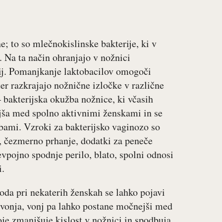
e; to so mlečnokislinske bakterije, ki v
. Na ta način ohranjajo v nožnici
rij. Pomanjkanje laktobacilov omogoči
er razkrajajo nožnične izločke v različne
 bakterijska okužba nožnice, ki včasih
jša med spolno aktivnimi ženskami in se
žbami. Vzroki za bakterijsko vaginozo so
, čezmerno prhanje, dodatki za peneče
evpojno spodnje perilo, blato, spolni odnosi
i.
da pri nekaterih ženskah se lahko pojavi
 vonja, vonj pa lahko postane močnejši med
e zmanjšuje kislost v nožnici in spodbuja