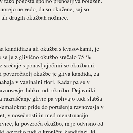
v tako pogosta spolno prenosljiva bolezen.
norejo ne vedo, da so okužene, saj so
 ali drugih okužbah nožnice.
a kandidiaza ali okužba s kvasovkami, je
u se je z glivično okužbo srečalo 75 %
 srečuje s ponavljajočimi se okužbami,
ni povzročitelj okužbe je gliva kandida, za
ahaja v vaginalni flori. Kadar pa se v
ravnovesje, lahko tudi okužbo. Dejavniki
a razraščanje glivic pa vplivajo tudi slabša
 Nemalokrat pride do porušenja ravnovesja v
let, v nosečnosti in med menstruacijo.
livice, ki povzroča okužbo, in je odvisno od
i govorijo tudi o kronični kandidazi, ki