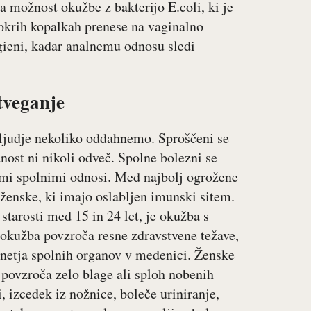
a možnost okužbe z bakterijo E.coli, ki je
mokrih kopalkah prenese na vaginalno
gieni, kadar analnemu odnosu sledi
tveganje
si ljudje nekoliko oddahnemo. Sproščeni se
nost ni nikoli odveč. Spolne bolezni se
nimi spolnimi odnosi. Med najbolj ogrožene
r ženske, ki imajo oslabljen imunski sitem.
tarosti med 15 in 24 let, je okužba s
a okužba povzroča resne zdravstvene težave,
vnetja spolnih organov v medenici. Ženske
 povzroča zelo blage ali sploh nobenih
izcedek iz nožnice, boleče uriniranje,