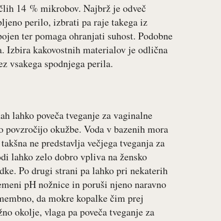
pičlih 14 % mikrobov. Najbrž je odveč
ljeno perilo, izbrati pa raje takega iz
pojen ter pomaga ohranjati suhost. Podobne
a. Izbira kakovostnih materialov je odlična
rez vsakega spodnjega perila.
nah lahko poveča tveganje za vaginalne
ko povzročijo okužbe. Voda v bazenih mora
 takšna ne predstavlja večjega tveganja za
odi lahko zelo dobro vpliva na žensko
dke. Po drugi strani pa lahko pri nekaterih
emeni pH nožnice in poruši njeno naravno
pomembno, da mokre kopalke čim prej
no okolje, vlaga pa poveča tveganje za