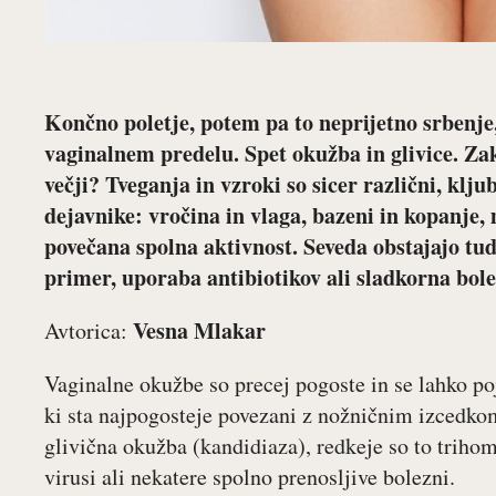
Končno poletje, potem pa to neprijetno srbenje
vaginalnem predelu. Spet okužba in glivice. Zak
večji? Tveganja in vzroki so sicer različni, kl
dejavnike: vročina in vlaga, bazeni in kopanje,
povečana spolna aktivnost. Seveda obstajajo tud
primer, uporaba antibiotikov ali sladkorna bolez
Vesna Mlakar
Avtorica:
Vaginalne okužbe so precej pogoste in se lahko poj
ki sta najpogosteje povezani z nožničnim izcedkom
glivična okužba (kandidiaza), redkeje so to triho
virusi ali nekatere spolno prenosljive bolezni.