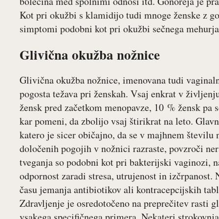
bolečina med spolnimi odnosi itd. Gonoreja je pra
Kot pri okužbi s klamidijo tudi mnoge ženske z go
simptomi podobni kot pri okužbi sečnega mehurja
Glivična okužba nožnice
Glivična okužba nožnice, imenovana tudi vaginaln
pogosta težava pri ženskah. Vsaj enkrat v življenj
žensk pred začetkom menopavze, 10 % žensk pa se
kar pomeni, da zbolijo vsaj štirikrat na leto. Glav
katero je sicer običajno, da se v majhnem številu n
določenih pogojih v nožnici razraste, povzroči ne
tveganja so podobni kot pri bakterijski vaginozi, n
odpornost zaradi stresa, utrujenost in izčrpanost.
času jemanja antibiotikov ali kontracepcijskih tab
Zdravljenje je osredotočeno na preprečitev rasti g
vsakega specifičnega primera. Nekateri strokovnjak