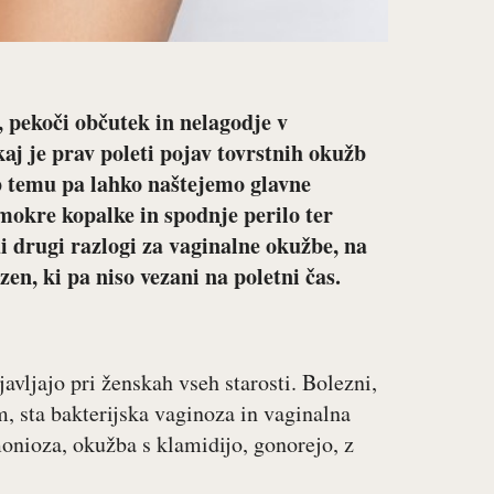
, pekoči občutek in nelagodje v
aj je prav poleti pojav tovrstnih okužb
jub temu pa lahko naštejemo glavne
 mokre kopalke in spodnje perilo ter
i drugi razlogi za vaginalne okužbe, na
en, ki pa niso vezani na poletni čas.
avljajo pri ženskah vseh starosti. Bolezni,
, sta bakterijska vaginoza in vaginalna
monioza, okužba s klamidijo, gonorejo, z