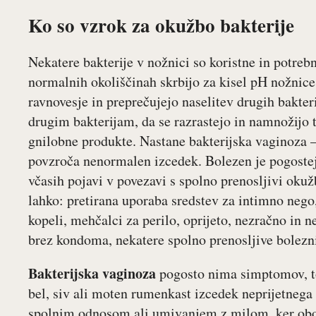
Ko so vzrok za okužbo bakterije
Nekatere bakterije v nožnici so koristne in potrebn
normalnih okoliščinah skrbijo za kisel pH nožnice
ravnovesje in preprečujejo naselitev drugih bakte
drugim bakterijam, da se razrastejo in namnožijo t
gnilobne produkte. Nastane bakterijska vaginoza –
povzroča nenormalen izcedek. Bolezen je pogoste
včasih pojavi v povezavi s spolno prenosljivi oku
lahko: pretirana uporaba sredstev za intimno nego
kopeli, mehčalci za perilo, oprijeto, nezračno in n
brez kondoma, nekatere spolno prenosljive bolezn
Bakterijska vaginoza
pogosto nima simptomov, to
bel, siv ali moten rumenkast izcedek neprijetnega
spolnim odnosom ali umivanjem z milom, ker oboj