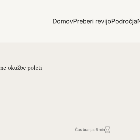
Domov
Preberi revijo
Področja
N
ne okužbe poleti
Čas branja: 6 min