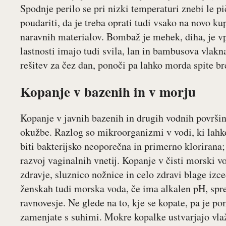
Spodnje perilo se pri nizki temperaturi znebi le 
poudariti, da je treba oprati tudi vsako na novo kup
naravnih materialov. Bombaž je mehek, diha, je v
lastnosti imajo tudi svila, lan in bambusova vlakn
rešitev za čez dan, ponoči pa lahko morda spite b
Kopanje v bazenih in v morju
Kopanje v javnih bazenih in drugih vodnih površi
okužbe. Razlog so mikroorganizmi v vodi, ki lah
biti bakterijsko neoporečna in primerno klorirana;
razvoj vaginalnih vnetij. Kopanje v čisti morski v
zdravje, sluznico nožnice in celo zdravi blage izce
ženskah tudi morska voda, če ima alkalen pH, spr
ravnovesje. Ne glede na to, kje se kopate, pa je 
zamenjate s suhimi. Mokre kopalke ustvarjajo vlaž